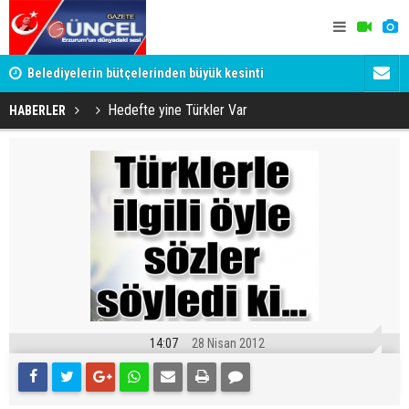
YU
Belediyelerin bütçelerinden büyük kesinti
Palandöken
Hedefte yine Türkler Var
HABERLER
14:07
28 Nisan 2012