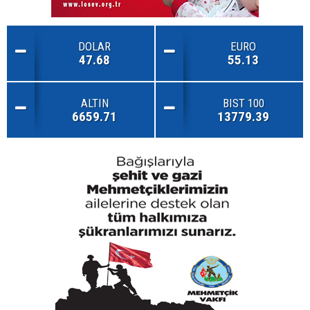
DOLAR
EURO
47.68
55.13
ALTIN
BIST 100
6659.71
13779.39