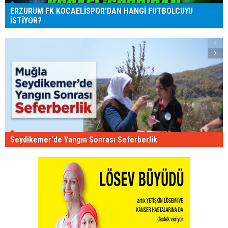
ERZURUM FK KOCAELİSPOR'DAN HANGİ FUTBOLCUYU
İSTİYOR?
Seydikemer'de Yangın Sonrası Seferberlik