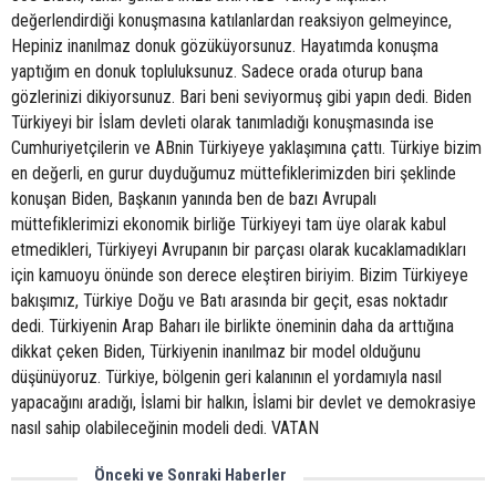
değerlendirdiği konuşmasına katılanlardan reaksiyon gelmeyince,
Hepiniz inanılmaz donuk gözüküyorsunuz. Hayatımda konuşma
yaptığım en donuk topluluksunuz. Sadece orada oturup bana
gözlerinizi dikiyorsunuz. Bari beni seviyormuş gibi yapın dedi. Biden
Türkiyeyi bir İslam devleti olarak tanımladığı konuşmasında ise
Cumhuriyetçilerin ve ABnin Türkiyeye yaklaşımına çattı. Türkiye bizim
en değerli, en gurur duyduğumuz müttefiklerimizden biri şeklinde
konuşan Biden, Başkanın yanında ben de bazı Avrupalı
müttefiklerimizi ekonomik birliğe Türkiyeyi tam üye olarak kabul
etmedikleri, Türkiyeyi Avrupanın bir parçası olarak kucaklamadıkları
için kamuoyu önünde son derece eleştiren biriyim. Bizim Türkiyeye
bakışımız, Türkiye Doğu ve Batı arasında bir geçit, esas noktadır
dedi. Türkiyenin Arap Baharı ile birlikte öneminin daha da arttığına
dikkat çeken Biden, Türkiyenin inanılmaz bir model olduğunu
düşünüyoruz. Türkiye, bölgenin geri kalanının el yordamıyla nasıl
yapacağını aradığı, İslami bir halkın, İslami bir devlet ve demokrasiye
nasıl sahip olabileceğinin modeli dedi. VATAN
Önceki ve Sonraki Haberler