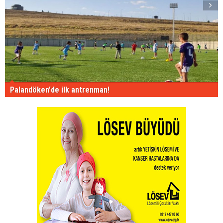
Palandöken'de ilk antrenman!