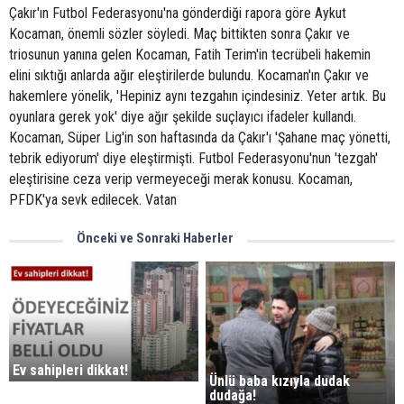
Çakır'ın Futbol Federasyonu'na gönderdiği rapora göre Aykut
Kocaman, önemli sözler söyledi. Maç bittikten sonra Çakır ve
triosunun yanına gelen Kocaman, Fatih Terim'in tecrübeli hakemin
elini sıktığı anlarda ağır eleştirilerde bulundu. Kocaman'ın Çakır ve
hakemlere yönelik, 'Hepiniz aynı tezgahın içindesiniz. Yeter artık. Bu
oyunlara gerek yok' diye ağır şekilde suçlayıcı ifadeler kullandı.
Kocaman, Süper Lig'in son haftasında da Çakır'ı 'Şahane maç yönetti,
tebrik ediyorum' diye eleştirmişti. Futbol Federasyonu'nun 'tezgah'
eleştirisine ceza verip vermeyeceği merak konusu. Kocaman,
PFDK'ya sevk edilecek. Vatan
Önceki ve Sonraki Haberler
Ev sahipleri dikkat!
Ünlü baba kızıyla dudak
dudağa!