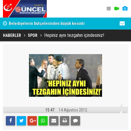
YU
Belediyelerin bütçelerinden büyük kesinti
Palandöken
Hepiniz aynı tezgahın içindesiniz!
HABERLER
SPOR
15:47
14 Ağustos 2012