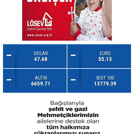
DOLAR
EURO
47.68
55.13
ALTIN
BIST 100
6659.71
13779.39