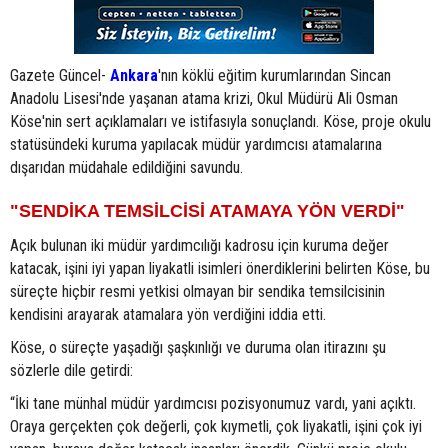
Gazete Güncel-
Ankara
'nın köklü eğitim kurumlarından Sincan
Anadolu Lisesi'nde yaşanan atama krizi, Okul Müdürü Ali Osman
Köse'nin sert açıklamaları ve istifasıyla sonuçlandı. Köse, proje okulu
statüsündeki kuruma yapılacak müdür yardımcısı atamalarına
dışarıdan müdahale edildiğini savundu.
"SENDİKA TEMSİLCİSİ ATAMAYA YÖN VERDİ"
Açık bulunan iki müdür yardımcılığı kadrosu için kuruma değer
katacak, işini iyi yapan liyakatli isimleri önerdiklerini belirten Köse, bu
süreçte hiçbir resmi yetkisi olmayan bir sendika temsilcisinin
kendisini arayarak atamalara yön verdiğini iddia etti.
Köse, o süreçte yaşadığı şaşkınlığı ve duruma olan itirazını şu
sözlerle dile getirdi:
“İki tane münhal müdür yardımcısı pozisyonumuz vardı, yani açıktı.
Oraya gerçekten çok değerli, çok kıymetli, çok liyakatli, işini çok iyi