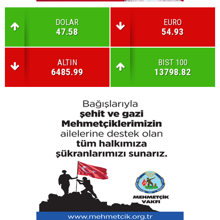
DOLAR
EURO
47.58
54.93
ALTIN
BIST 100
6485.99
13798.82