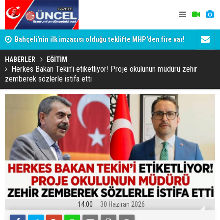
Bahçeli'nin ilk imzacısı olduğu teklifte MHP'den fire var!
Siyaset-Se
İşte imzalamayan o isim
Altınok ve K
HABERLER
EĞİTİM
Herkes Bakan Tekin'i etiketliyor! Proje okulunun müdürü zehir
zemberek sözlerle istifa etti
14:00
30 Haziran 2026