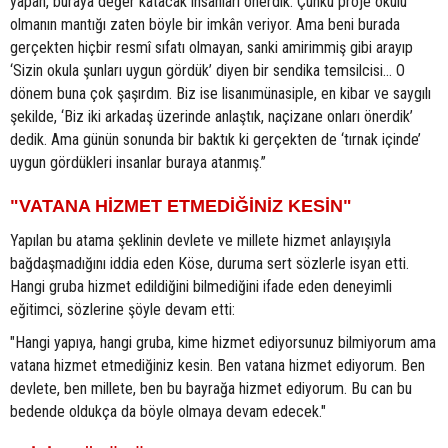
yapan, buraya değer katacak insanları önerdik. Çünkü proje okulu
olmanın mantığı zaten böyle bir imkân veriyor. Ama beni burada
gerçekten hiçbir resmî sıfatı olmayan, sanki amirimmiş gibi arayıp
‘Sizin okula şunları uygun gördük’ diyen bir sendika temsilcisi… O
dönem buna çok şaşırdım. Biz ise lisanımünasiple, en kibar ve saygılı
şekilde, ‘Biz iki arkadaş üzerinde anlaştık, naçizane onları önerdik’
dedik. Ama günün sonunda bir baktık ki gerçekten de ‘tırnak içinde’
uygun gördükleri insanlar buraya atanmış.”
"VATANA HİZMET ETMEDİĞİNİZ KESİN"
Yapılan bu atama şeklinin devlete ve millete hizmet anlayışıyla
bağdaşmadığını iddia eden Köse, duruma sert sözlerle isyan etti.
Hangi gruba hizmet edildiğini bilmediğini ifade eden deneyimli
eğitimci, sözlerine şöyle devam etti:
"Hangi yapıya, hangi gruba, kime hizmet ediyorsunuz bilmiyorum ama
vatana hizmet etmediğiniz kesin. Ben vatana hizmet ediyorum. Ben
devlete, ben millete, ben bu bayrağa hizmet ediyorum. Bu can bu
bedende oldukça da böyle olmaya devam edecek."