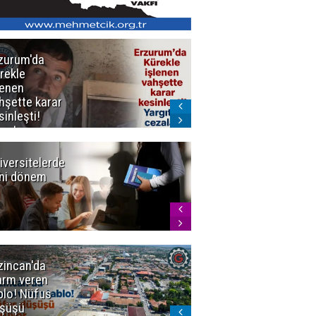
zurum'da
Erzurum dâhil
rekle
Çok Sayıda
lenen
İlde
hşette karar
Uyuşturucuya
sinleşti!
Darbe
rgıtay
zaları onadı
iversitelerde
Başkan
ni dönem
Sekmen'den
Tercih
Döneminde
Erzurum
Vurgusu
zincan'da
Meteoroloji
arm veren
uyardı!
blo! Nüfus
Doğu'ya yaz
şüşü
gelmeyecek