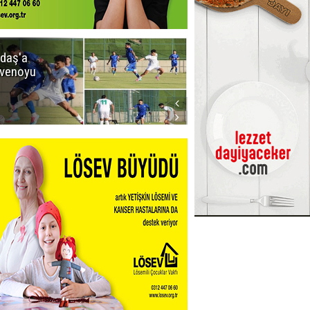
daş'a
Erzurumspor
venoyu
FK'dan
stadyum
teşekkürü