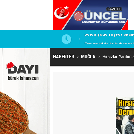
a koy ben oradan alırım
Erzurum'da hububat rek
HABERLER
MUĞLA
Hırsızlar Yardım