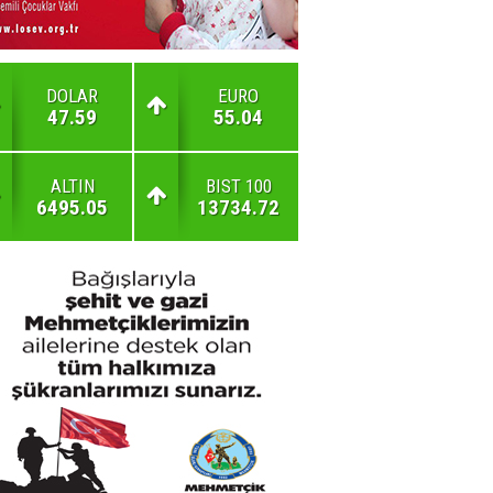
DOLAR
EURO
47.59
55.04
ALTIN
BIST 100
6495.05
13734.72