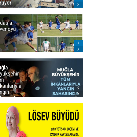
rüyor
daş'a
Erzurumspor
venoyu
FK'dan
stadyum
teşekkürü
ğla
Muğla
yükşehir
Büyükşehir’den
üm
Personeline
kânlarıyla
Rekor
ngın
Promosyon
hasında