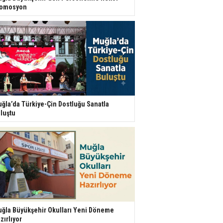
romosyon
ğla’da Türkiye-Çin Dostluğu Sanatla
luştu
ğla Büyükşehir Okulları Yeni Döneme
zırlıyor