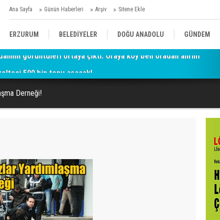
Ana Sayfa
Günün Haberleri
Arşiv
Sitene Ekle
ERZURUM
BELEDİYELER
DOĞU ANADOLU
GÜNDEM
oltesi 500 bin tonu aşacak!
SİYASET
AFAD/ SAVAŞ
SPOR
laşma Derneği!
KÜLTÜR/SANAT//MAĞAZİN
BODRUM