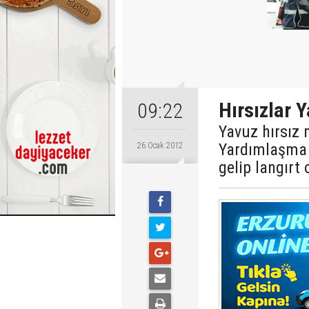
Hırsızlar 
09:22
Yavuz hırsız 
Yardımlaşma D
26 Ocak 2012
gelip langırt 