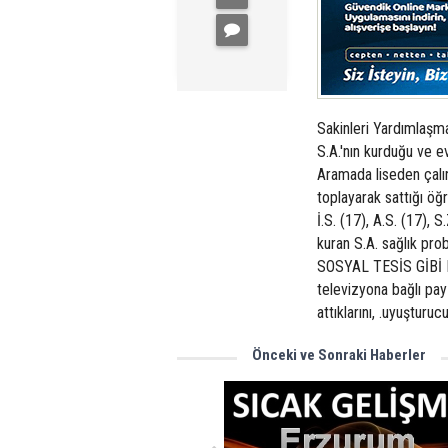
Sakinleri Yardımlaşma 
S.A.'nın kurduğu ve e
Aramada liseden çalına
toplayarak sattığı öğr
İ.S. (17), A.S. (17), S
kuran S.A. sağlık pro
SOSYAL TESİS GİBİ Pol
televizyona bağlı pay
attıklarını, .uyuşturuc
Önceki ve Sonraki Haberler