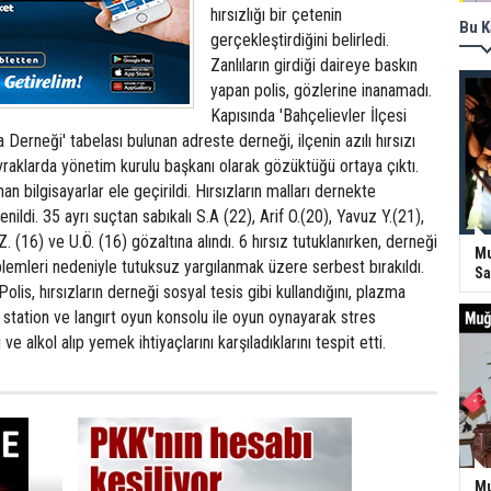
hırsızlığı bir çetenin
Bu K
gerçekleştirdiğini belirledi.
Zanlıların girdiği daireye baskın
yapan polis, gözlerine inanamadı.
Kapısında 'Bahçelievler İlçesi
Derneği' tabelası bulunan adreste derneği, ilçenin azılı hırsızı
vraklarda yönetim kurulu başkanı olarak gözüktüğü ortaya çıktı.
n bilgisayarlar ele geçirildi. Hırsızların malları dernekte
enildi. 35 ayrı suçtan sabıkalı S.A (22), Arif O.(20), Yavuz Y.(21),
.Z. (16) ve U.Ö. (16) gözaltına alındı. 6 hırsız tutuklanırken, derneği
Mu
blemleri nedeniyle tutuksuz yargılanmak üzere serbest bırakıldı.
Sa
is, hırsızların derneği sosyal tesis gibi kullandığını, plazma
 station ve langırt oyun konsolu ile oyun oynayarak stres
u ve alkol alıp yemek ihtiyaçlarını karşıladıklarını tespit etti.
Mu