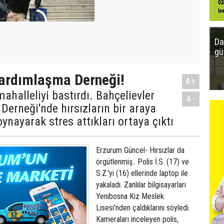
Da
gü
Yardımlaşma Derneği!
A+
mahalleliyi bastırdı. Bahçelievler
A-
erneği'nde hırsızların bir araya
oynayarak stres attıkları ortaya çıktı
Erzurum Güncel- Hırsızlar da
örgütlenmiş.. Polis İ.S. (17) ve
S.Z.'yi (16) ellerinde laptop ile
yakaladı. Zanlılar bilgisayarları
Yenibosna Kız Meslek
Lisesi'nden çaldıklarını söyledi.
Kameraları inceleyen polis,