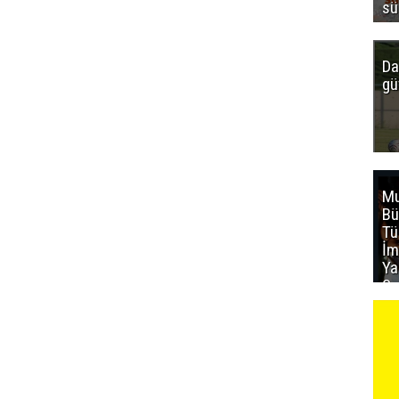
sü
Da
gü
Mu
Bü
T
İm
Ya
Sa