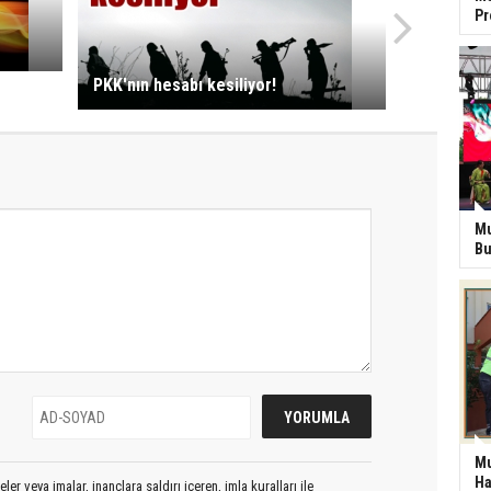
P
PKK'nın hesabı kesiliyor!
Mu
Bu
Mu
Ha
er veya imalar, inançlara saldırı içeren, imla kuralları ile