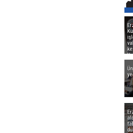
Er
Kü
iş
va
ke
Ya
ce
Ün
ye
Er
al
ta
dü