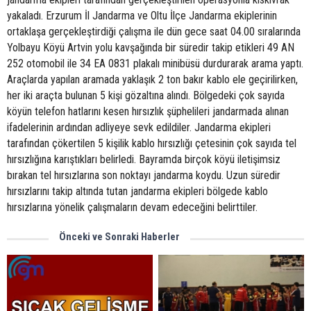
yakaladı. Erzurum İl Jandarma ve Oltu İlçe Jandarma ekiplerinin
ortaklaşa gerçekleştirdiği çalışma ile dün gece saat 04.00 sıralarında
Yolbayu Köyü Artvin yolu kavşağında bir süredir takip etikleri 49 AN
252 otomobil ile 34 EA 0831 plakalı minibüsü durdurarak arama yaptı.
Araçlarda yapılan aramada yaklaşık 2 ton bakır kablo ele geçirilirken,
her iki araçta bulunan 5 kişi gözaltına alındı. Bölgedeki çok sayıda
köyün telefon hatlarını kesen hırsızlık şüphelileri jandarmada alınan
ifadelerinin ardından adliyeye sevk edildiler. Jandarma ekipleri
tarafından çökertilen 5 kişilik kablo hırsızlığı çetesinin çok sayıda tel
hırsızlığına karıştıkları belirledi. Bayramda birçok köyü iletişimsiz
bırakan tel hırsızlarına son noktayı jandarma koydu. Uzun süredir
hırsızlarını takip altında tutan jandarma ekipleri bölgede kablo
hırsızlarına yönelik çalışmaların devam edeceğini belirttiler.
Önceki ve Sonraki Haberler