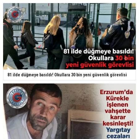
81 ilde düğmeye basıldı! Okullara 30 bin yeni güvenlik görevlisi