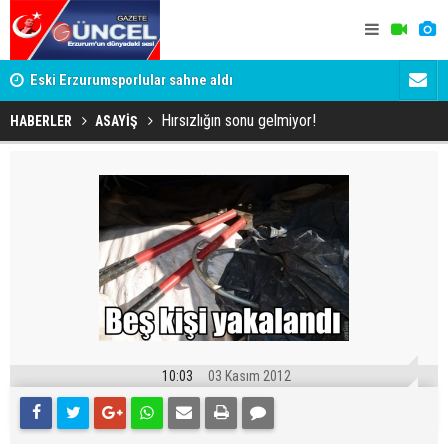
su
Eski Erzurumsporlular sahne aldı
Erzurumspor
Hırsızlığın sonu gelmiyor!
HABERLER
ASAYİŞ
10:03
03 Kasım 2012