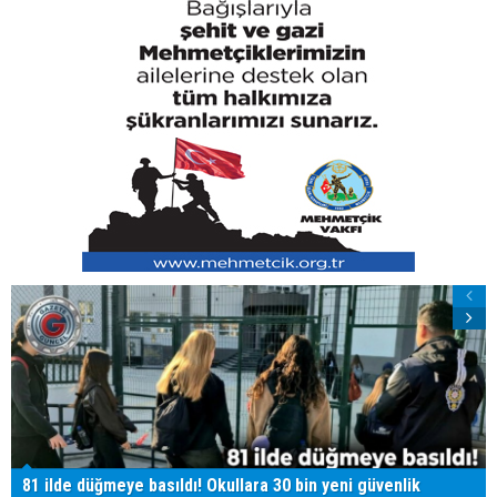
81 ilde düğmeye basıldı! Okullara 30 bin yeni güvenlik