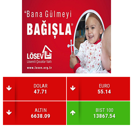
DOLAR
EURO
47.71
55.14
ALTIN
BIST 100
6638.09
13867.54