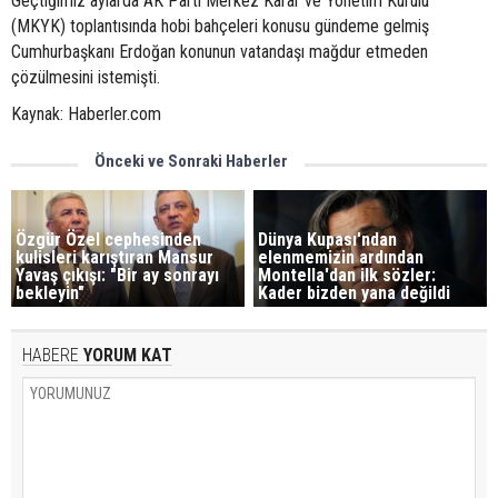
Geçtiğimiz aylarda AK Parti Merkez Karar ve Yönetim Kurulu
(MKYK) toplantısında hobi bahçeleri konusu gündeme gelmiş
Cumhurbaşkanı Erdoğan konunun vatandaşı mağdur etmeden
çözülmesini istemişti.
Kaynak: Haberler.com
Önceki ve Sonraki Haberler
Özgür Özel cephesinden
Dünya Kupası'ndan
kulisleri karıştıran Mansur
elenmemizin ardından
Yavaş çıkışı: "Bir ay sonrayı
Montella'dan ilk sözler:
bekleyin"
Kader bizden yana değildi
HABERE
YORUM KAT