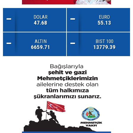
DOLAR
EURO
47.68
55.13
ALTIN
BIST 100
6659.71
13779.39