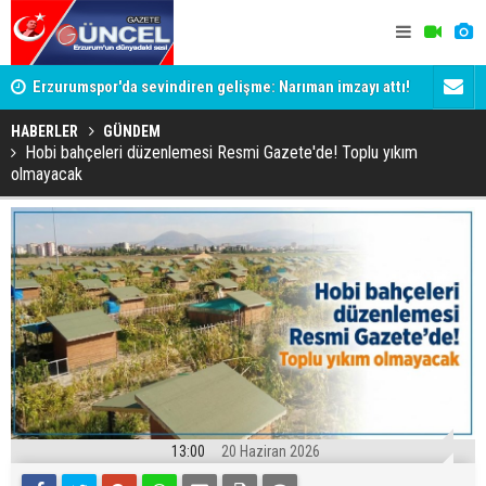
Erzurumspor'da sevindiren gelişme: Narıman imzayı attı!
Terörsüz Tü
Komisyonu'
HABERLER
GÜNDEM
Hobi bahçeleri düzenlemesi Resmi Gazete'de! Toplu yıkım
olmayacak
13:00
20 Haziran 2026