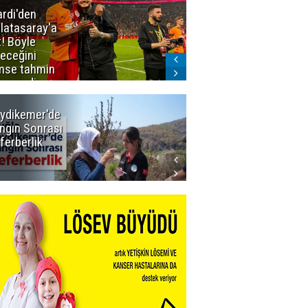
ardi'den
Taraftar
latasaray'a
gruplarından
t! Böyle
Uçar'a ziyaret
teceğini
mse tahmin
emezdi
ydikemer'de
Muğla
ngın Sonrası
Büyükşehir
ferberlik
Tüm
İmkânlarıyla
Yangın
Sahasında