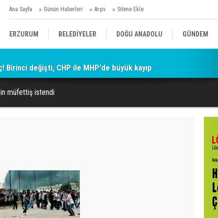
Ana Sayfa
Günün Haberleri
Arşiv
Sitene Ekle
ERZURUM
BELEDİYELER
DOĞU ANADOLU
GÜNDEM
ç! Birinci değişti, CHP ile MHP'de büyük kayıp
SİYASET
AFAD/ SAVAŞ
SPOR
in müfettiş istendi
KÜLTÜR/SANAT//MAĞAZİN
BODRUM