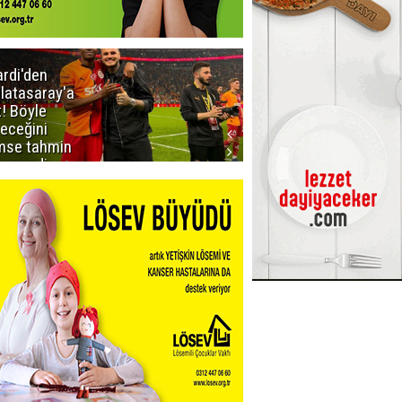
ardi'den
Taraftar
latasaray'a
gruplarından
t! Böyle
Uçar'a ziyaret
teceğini
mse tahmin
emezdi