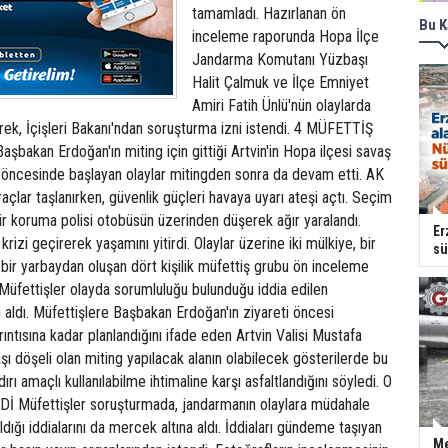
tamamladı. Hazırlanan ön
Bu K
inceleme raporunda Hopa İlçe
Jandarma Komutanı Yüzbaşı
Halit Çalmuk ve İlçe Emniyet
Amiri Fatih Ünlü'nün olaylarda
lerek, İçişleri Bakanı'ndan soruşturma izni istendi. 4 MÜFETTİŞ
akan Erdoğan'ın miting için gittiği Artvin'in Hopa ilçesi savaş
g öncesinde başlayan olaylar mitingden sonra da devam etti. AK
açlar taşlanırken, güvenlik güçleri havaya uyarı ateşi açtı. Seçim
r koruma polisi otobüsün üzerinden düşerek ağır yaralandı.
Er
 krizi geçirerek yaşamını yitirdi. Olaylar üzerine iki mülkiye, bir
sü
e bir yarbaydan oluşan dört kişilik müfettiş grubu ön inceleme
Müfettişler olayda sorumluluğu bulunduğu iddia edilen
ni aldı. Müfettişlere Başbakan Erdoğan'ın ziyareti öncesi
rıntısına kadar planlandığını ifade eden Artvin Valisi Mustafa
şı döşeli olan miting yapılacak alanın olabilecek gösterilerde bu
ırı amaçlı kullanılabilme ihtimaline karşı asfaltlandığını söyledi. O
Müfettişler soruşturmada, jandarmanın olaylara müdahale
dığı iddialarını da mercek altına aldı. İddiaları gündeme taşıyan
Me