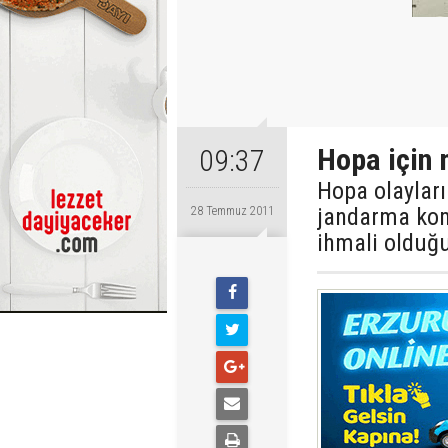
Hopa için 
09:37
Hopa olayları
jandarma kom
28 Temmuz 2011
ihmali olduğu