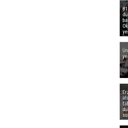
81
d
ba
Ok
ye
gö
Ün
ye
Er
al
ta
dü
sü