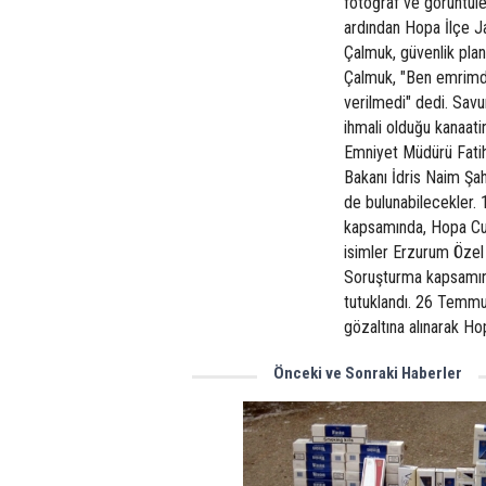
fotoğraf ve görüntüle
ardından Hopa İlçe J
Çalmuk, güvenlik plan
Çalmuk, "Ben emrimde
verilmedi" dedi. Sav
ihmali olduğu kanaati
Emniyet Müdürü Fatih 
Bakanı İdris Naim Şah
de bulunabilecekler. 
kapsamında, Hopa Cumh
isimler Erzurum Özel Y
Soruşturma kapsamınd
tutuklandı. 26 Temmu
gözaltına alınarak Ho
Önceki ve Sonraki Haberler