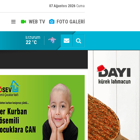
07 Ağustos 2026
Cuma
WEB TV
FOTO GALERİ
Erzurum
Erzurum'da Tarih sıvaların altından çıktı
22 °C