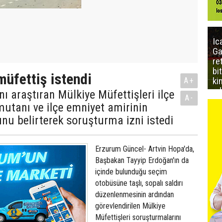
Ic
Ga
re
bi
müfettiş istendi
ki
A+
ed
nı araştıran Mülkiye Müfettişleri ilçe
A-
utanı ve ilçe emniyet amirinin
nu belirterek soruşturma izni istedi
Erzurum Güncel- Artvin Hopa'da,
Başbakan Tayyip Erdoğan'ın da
içinde bulunduğu seçim
otobüsüne taşlı, sopalı saldırı
düzenlenmesinin ardından
görevlendirilen Mülkiye
Müfettişleri soruşturmalarını