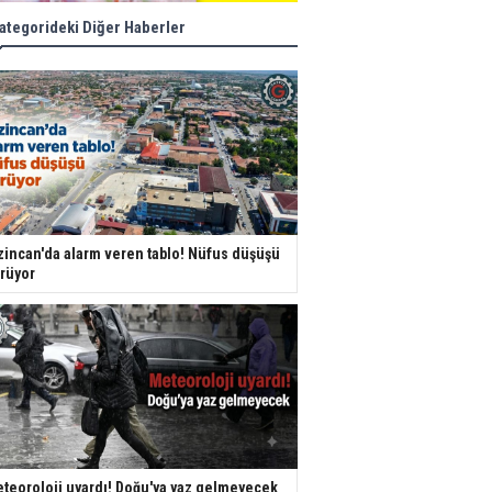
ategorideki Diğer Haberler
zincan'da alarm veren tablo! Nüfus düşüşü
rüyor
teoroloji uyardı! Doğu'ya yaz gelmeyecek