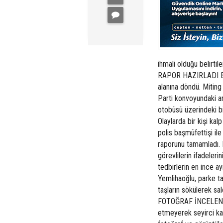
ihmali olduğu belirti
RAPOR HAZIRLADI Başb
alanına döndü. Mitin
Parti konvoyundaki ar
otobüsü üzerindeki bi
Olaylarda bir kişi kalp
polis başmüfettişi il
raporunu tamamladı. 
görevlilerin ifadeleri
tedbirlerin en ince ay
Yemlihaoğlu, parke ta
taşların sökülerek sald
FOTOĞRAF İNCELENDİ 
etmeyerek seyirci kal