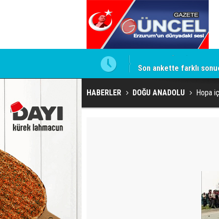
isi
Son ankette farklı sonu
HABERLER
DOĞU ANADOLU
Hopa iç