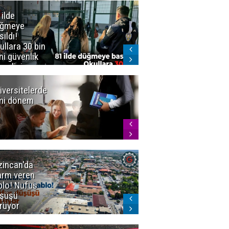
 ilde
Erzurum'da
üğmeye
Kürekle
sıldı!
işlenen
ullara 30 bin
vahşette karar
ni güvenlik
kesinleşti!
revlisi
Yargıtay
cezaları onadı
iversitelerde
Başkan
ni dönem
Sekmen'den
Tercih
Döneminde
Erzurum
Vurgusu
zincan'da
Meteoroloji
arm veren
uyardı!
blo! Nüfus
Doğu'ya yaz
şüşü
gelmeyecek
rüyor