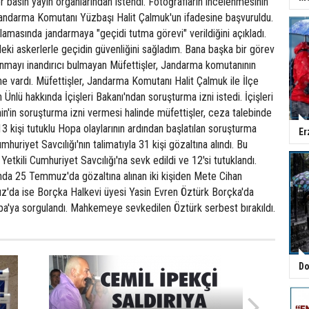
r basın yayın organlarından istendi. Fotoğrafların incelenmesinin
andarma Komutanı Yüzbaşı Halit Çalmuk'un ifadesine başvuruldu.
lamasında jandarmaya "geçidi tutma görevi" verildiğini açıkladı.
ki askerlerle geçidin güvenliğini sağladım. Bana başka bir görev
unmayı inandırıcı bulmayan Müfettişler, Jandarma komutanının
ne vardı. Müfettişler, Jandarma Komutanı Halit Çalmuk ile İlçe
Ünlü hakkında İçişleri Bakanı'ndan soruşturma izni istedi. İçişleri
in'in soruşturma izni vermesi halinde müfettişler, ceza talebinde
13 kişi tutuklu Hopa olaylarının ardından başlatılan soruşturma
Er
uriyet Savcılığı'nın talimatıyla 31 kişi gözaltına alındı. Bu
etkili Cumhuriyet Savcılığı'na sevk edildi ve 12'si tutuklandı.
a 25 Temmuz'da gözaltına alınan iki kişiden Mete Cihan
z'da ise Borçka Halkevi üyesi Yasin Evren Öztürk Borçka'da
pa'ya sorgulandı. Mahkemeye sevkedilen Öztürk serbest bırakıldı.
Do