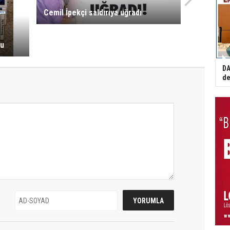
Cemil İpekçi saldırıya uğradı
du
DA
de