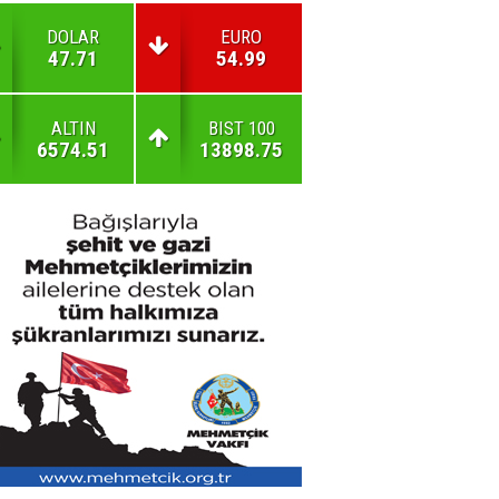
DOLAR
EURO
47.71
54.99
ALTIN
BIST 100
6574.51
13898.75