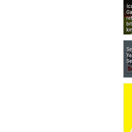
Ic
Ga
re
bi
ki
ed
Se
Ya
Se