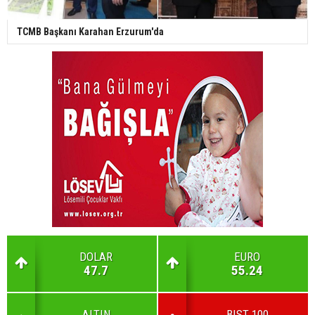
TCMB Başkanı Karahan Erzurum'da
DOLAR
EURO
47.7
55.24
ALTIN
BIST 100