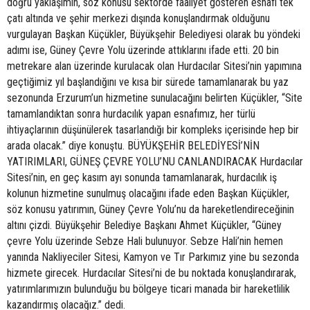
doğru yaklaşımın, söz konusu sektörde faaliyet gösteren esnafı tek
çatı altında ve şehir merkezi dışında konuşlandırmak olduğunu
vurgulayan Başkan Küçükler, Büyükşehir Belediyesi olarak bu yöndeki
adımı ise, Güney Çevre Yolu üzerinde attıklarını ifade etti. 20 bin
metrekare alan üzerinde kurulacak olan Hurdacılar Sitesi’nin yapımına
geçtiğimiz yıl başlandığını ve kısa bir sürede tamamlanarak bu yaz
sezonunda Erzurum’un hizmetine sunulacağını belirten Küçükler, “Site
tamamlandıktan sonra hurdacılık yapan esnafımız, her türlü
ihtiyaçlarının düşünülerek tasarlandığı bir kompleks içerisinde hep bir
arada olacak.” diye konuştu. BÜYÜKŞEHİR BELEDİYESİ’NİN
YATIRIMLARI, GÜNEŞ ÇEVRE YOLU’NU CANLANDIRACAK Hurdacılar
Sitesi’nin, en geç kasım ayı sonunda tamamlanarak, hurdacılık iş
kolunun hizmetine sunulmuş olacağını ifade eden Başkan Küçükler,
söz konusu yatırımın, Güney Çevre Yolu’nu da hareketlendireceğinin
altını çizdi. Büyükşehir Belediye Başkanı Ahmet Küçükler, “Güney
çevre Yolu üzerinde Sebze Hali bulunuyor. Sebze Hali’nin hemen
yanında Nakliyeciler Sitesi, Kamyon ve Tır Parkımız yine bu sezonda
hizmete girecek. Hurdacılar Sitesi’ni de bu noktada konuşlandırarak,
yatırımlarımızın bulunduğu bu bölgeye ticari manada bir hareketlilik
kazandırmış olacağız.” dedi.