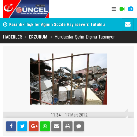
Karanlık İlişkiler Ağının Sözde Hayırseveri: Tutuklu
Dadaş'a Mil
Memet Aca Dosyası
Hurdacılar Şehir Dışına Taşınıyor
HABERLER
ERZURUM
11:34
17 Mart 2012