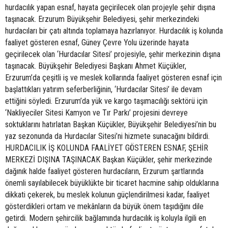
hurdacılık yapan esnaf, hayata geçirilecek olan projeyle şehir dışına
taşınacak. Erzurum Büyükşehir Belediyesi, şehir merkezindeki
hurdacıları bir çatı altında toplamaya hazırlanıyor. Hurdacılık iş kolunda
faaliyet gösteren esnaf, Güney Çevre Yolu üzerinde hayata
geçirilecek olan ‘Hurdacılar Sitesi’ projesiyle, şehir merkezinin dışına
taşınacak. Büyükşehir Belediyesi Başkanı Ahmet Küçükler,
Erzurum’da çeşitli iş ve meslek kollarında faaliyet gösteren esnaf için
başlattıkları yatırım seferberliğinin, ‘Hurdacılar Sitesi’ ile devam
ettiğini söyledi. Erzurum’da yük ve kargo taşımacılığı sektörü için
‘Nakliyeciler Sitesi Kamyon ve Tır Parkı’ projesini devreye
soktuklarını hatırlatan Başkan Küçükler, Büyükşehir Belediyesi’nin bu
yaz sezonunda da Hurdacılar Sitesi’ni hizmete sunacağını bildirdi.
HURDACILIK İŞ KOLUNDA FAALİYET GÖSTEREN ESNAF, ŞEHİR
MERKEZİ DIŞINA TAŞINACAK Başkan Küçükler, şehir merkezinde
dağınık halde faaliyet gösteren hurdacıların, Erzurum şartlarında
önemli sayılabilecek büyüklükte bir ticaret hacmine sahip olduklarına
dikkati çekerek, bu meslek kolunun güçlendirilmesi kadar, faaliyet
gösterdikleri ortam ve mekânların da büyük önem taşıdığını dile
getirdi. Modern şehircilik bağlamında hurdacılık iş koluyla ilgili en