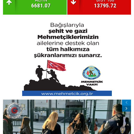
6681.07
13795.72