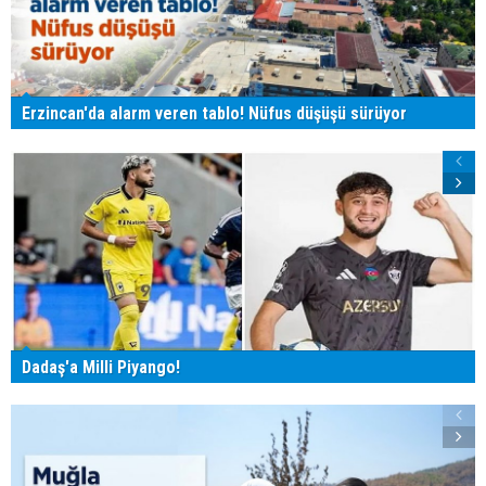
Erzincan'da alarm veren tablo! Nüfus düşüşü sürüyor
Dadaş'a Milli Piyango!