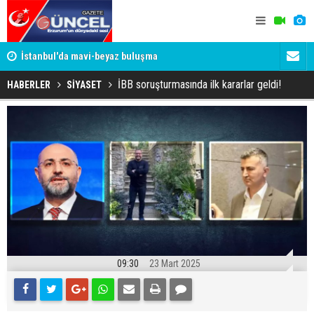
um
İstanbul'da mavi-beyaz buluşma
Erzurumspo
İBB soruşturmasında ilk kararlar geldi!
HABERLER
SİYASET
09:30
23 Mart 2025