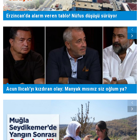
Erzincan'da alarm veren tablo! Nüfus düşüşü sürüyor
Acun Ilıcalı'yı kızdıran olay: Manyak mısınız siz oğlum ya?