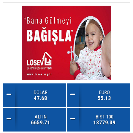
DOLAR
EURO
47.68
55.13
ALTIN
BIST 100
6659.71
13779.39