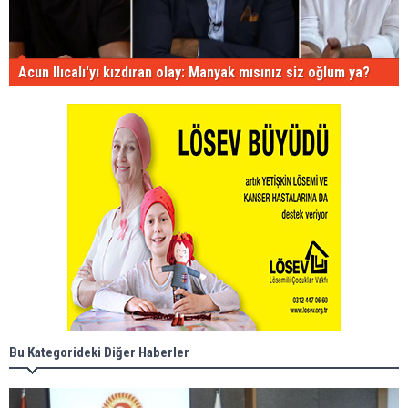
Acun Ilıcalı'yı kızdıran olay: Manyak mısınız siz oğlum ya?
Bu Kategorideki Diğer Haberler