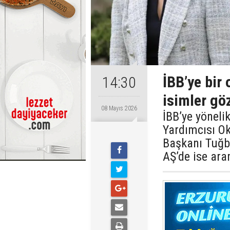
İBB’ye bir
14:30
isimler gö
08 Mayıs 2026
İBB’ye yöneli
Yardımcısı Ok
Başkanı Tuğb
AŞ’de ise ara