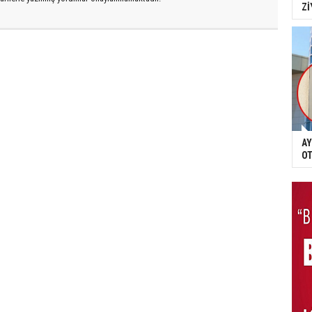
Zİ
AY
OT