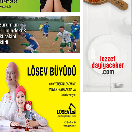
zurum'un
Acun Ilıcalı'yı
L ligindeki 3
kızdıran olay:
ki rakibi
Manyak
kildi
mısınız siz
oğlum ya?