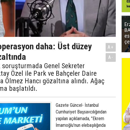
Er
BA
es
çe
 operasyon daha: Üst düzey
A+
zaltında
A-
k soruşturmada Genel Sekreter
tay Özel ile Park ve Bahçeler Daire
a Ölmez Hancı gözaltına alındı. Ağaç
ma başlatıldı.
Gazete Güncel- İstanbul
Cumhuriyet Başsavcılığından
yapılan açıklamada, "Ekrem
İmamoğlu'nun elebaşılığında