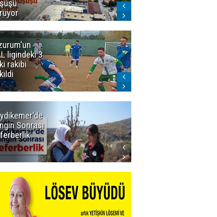
şüşü
gelmeyecek
rüyor
zurum'un
Acun Ilıcalı'yı
L ligindeki 3
kızdıran olay:
ki rakibi
Manyak
kildi
mısınız siz
oğlum ya?
ydikemer'de
Muğla
ngın Sonrası
Büyükşehir
ferberlik
Tüm
İmkânlarıyla
Yangın
Sahasında