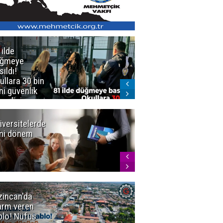
 ilde
Erzurum'da
üğmeye
Kürekle
sıldı!
işlenen
ullara 30 bin
vahşette karar
ni güvenlik
kesinleşti!
revlisi
Yargıtay
cezaları onadı
iversitelerde
Başkan
ni dönem
Sekmen'den
Tercih
Döneminde
Erzurum
Vurgusu
zincan'da
Meteoroloji
arm veren
uyardı!
blo! Nüfus
Doğu'ya yaz