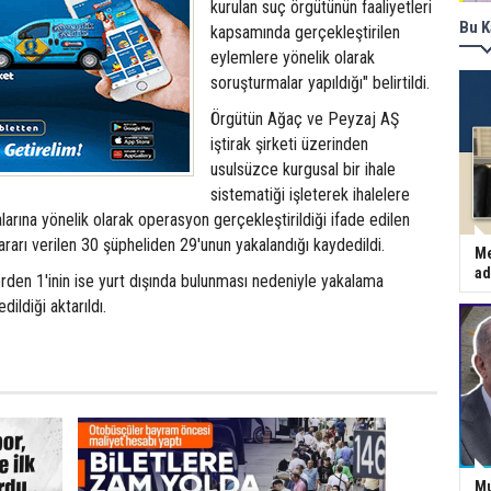
kurulan suç örgütünün faaliyetleri
Bu K
kapsamında gerçekleştirilen
eylemlere yönelik olarak
soruşturmalar yapıldığı" belirtildi.
Örgütün Ağaç ve Peyzaj AŞ
iştirak şirketi üzerinden
usulsüzce kurgusal bir ihale
sistematiği işleterek ihalelere
ialarına yönelik olarak operasyon gerçekleştirildiği ifade edilen
ararı verilen 30 şüpheliden 29'unun yakalandığı kaydedildi.
Me
ad
rden 1'inin ise yurt dışında bulunması nedeniyle yakalama
ildiği aktarıldı.
Mu