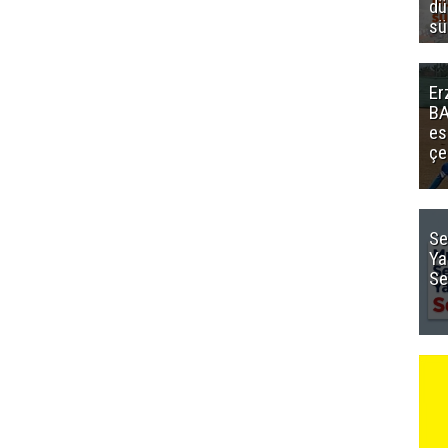
dü
sü
Er
BA
es
çe
Se
Ya
Se