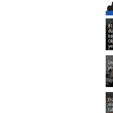
81
d
ba
Ok
ye
gö
Ün
ye
Er
al
ta