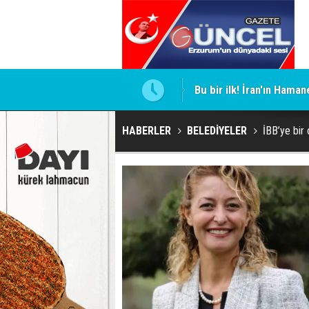
Bu bir ilk! İran'ın Haman
HABERLER
BELEDİYELER
İBB’ye bir