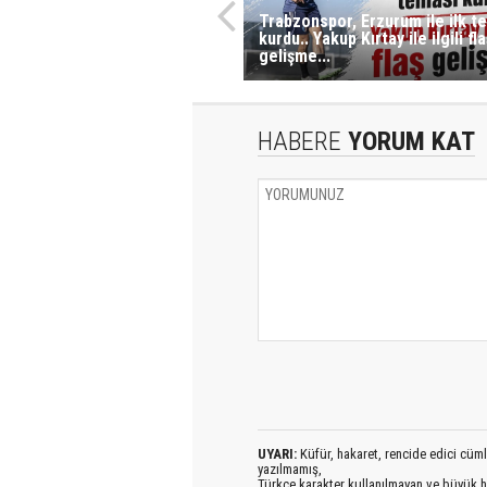
Trabzonspor, Erzurum ile ilk t
kurdu.. Yakup Kırtay ile ilgili fla
gelişme...
HABERE
YORUM KAT
UYARI:
Küfür, hakaret, rencide edici cümlel
yazılmamış,
Türkçe karakter kullanılmayan ve büyük h