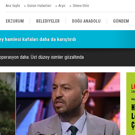
Ana Sayfa
Günün Haberleri
Arşiv
Sitene Ekle
ERZURUM
BELEDİYELER
DOĞU ANADOLU
GÜNDEM
ey hamlesi kafaları daha da karıştırdı
SİYASET
AFAD/ SAVAŞ
SPOR
 operasyon daha: Üst düzey isimler gözaltında
KÜLTÜR/SANAT//MAĞAZİN
BODRUM