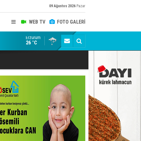
09 Ağustos 2026
Pazar
WEB TV
FOTO GALERİ
Erzurum
Erzurum'da yağış uyarısı
26 °C