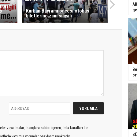
AK
eması
ge
ş
Kurban Bayramı öncesi otobüs
biletlerine zam sinyali
Be
or
er veya imalar, inançlara saldırı içeren, imla kuralları ile
SÜ
arflerle yazılmış yorumlar onaylanmamaktadır.