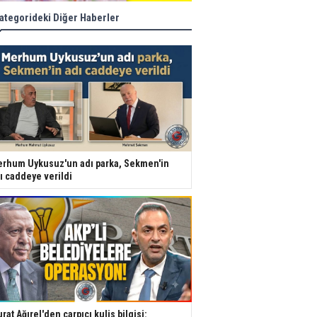
ategorideki Diğer Haberler
rhum Uykusuz'un adı parka, Sekmen'in
ı caddeye verildi
rat Ağırel'den çarpıcı kulis bilgisi: