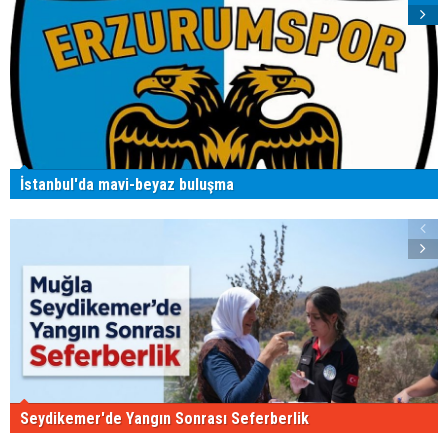
İstanbul'da mavi-beyaz buluşma
Seydikemer'de Yangın Sonrası Seferberlik