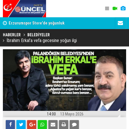
Erzurumspor Store'de yoğunluk
Adalet Bak
Böyle bir 
HABERLER
BELEDİYELER
İbrahim Erkal’a vefa gecesine yoğun ilgi
14:00
13 Mayıs 2026