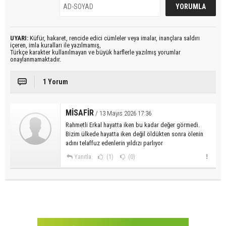
UYARI:
Küfür, hakaret, rencide edici cümleler veya imalar, inançlara saldırı
içeren, imla kuralları ile yazılmamış,
Türkçe karakter kullanılmayan ve büyük harflerle yazılmış yorumlar
onaylanmamaktadır.
1 Yorum
MİSAFİR
/ 13 Mayıs 2026 17:36
Rahmetli Erkal hayatta iken bu kadar değer görmedi.
Bizim ülkede hayatta iken değil öldükten sonra ölenin
adını telaffuz edenlerin yıldızı parlıyor
Yanıtla
(1)
(0)