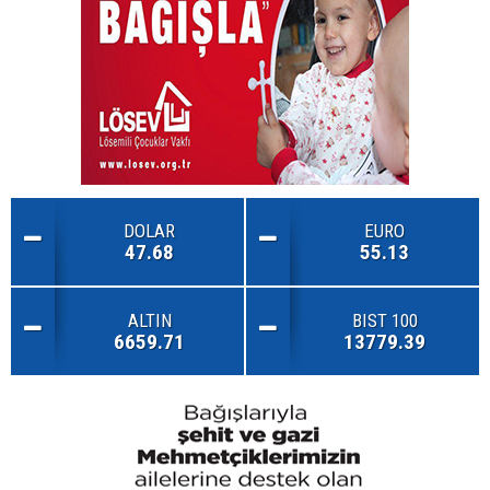
DOLAR
EURO
47.68
55.13
ALTIN
BIST 100
6659.71
13779.39