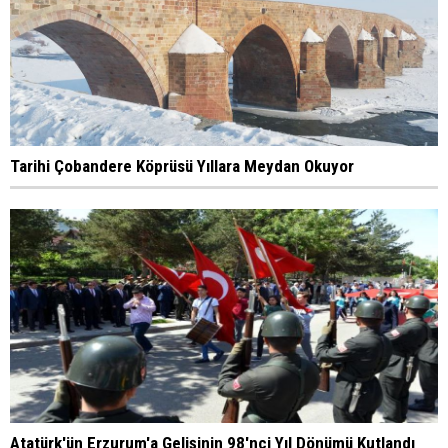
Tarihi Çobandere Köprüsü Yıllara Meydan Okuyor
Atatürk'ün Erzurum'a Gelişinin 98'nci Yıl Dönümü Kutlandı