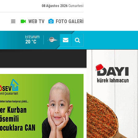
08 Ağustos 2026
Cumartesi
WEB TV
FOTO GALERİ
Erzurum
Konuşanlar'a katıldı, söyledikleri başına iş açtı! Göza
20 °C