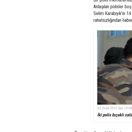
Anlaşılan polisler b
Selim Karabıyık'ın 14 
rahatsızlığından hab
03 Ocak 2012 Salı 13:58
İki polis bıçaklı sal