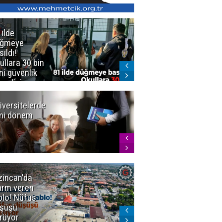
 ilde
Erzurum'da
üğmeye
Kürekle
sıldı!
işlenen
ullara 30 bin
vahşette karar
ni güvenlik
kesinleşti!
revlisi
Yargıtay
cezaları onadı
iversitelerde
Başkan
ni dönem
Sekmen'den
Tercih
Döneminde
Erzurum
Vurgusu
zincan'da
Meteoroloji
arm veren
uyardı!
blo! Nüfus
Doğu'ya yaz
şüşü
gelmeyecek
rüyor