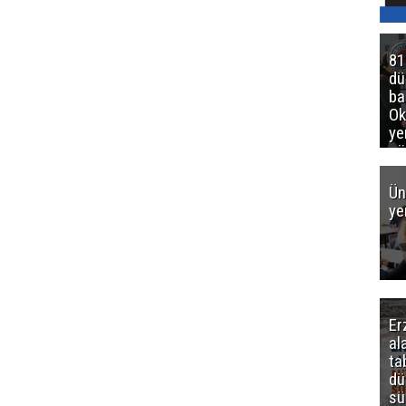
81
d
ba
Ok
ye
gö
Ün
ye
Er
al
ta
dü
sü