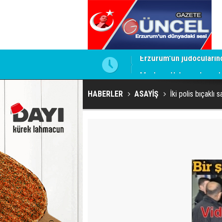
Merhum Uykusuz'un adı 
HABERLER
ASAYİŞ
İki polis bıçaklı s