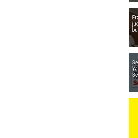
Er
ju
bü
Se
Ya
Se