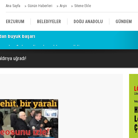
Ana Sayfa
Günün Haberleri
Arşiv
Sitene Ekle
ERZURUM
BELEDİYELER
DOĞU ANADOLU
GÜNDEM
parka, Sekmen'in adı caddeye verildi
SİYASET
AFAD/ SAVAŞ
SPOR
aldırıya uğradı!
KÜLTÜR/SANAT//MAĞAZİN
BODRUM