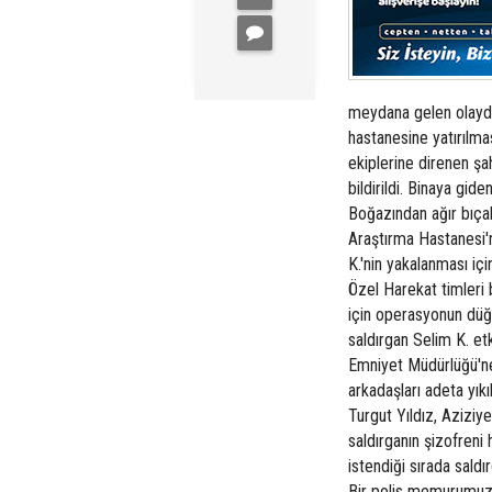
meydana gelen olayda,
hastanesine yatırılmas
ekiplerine direnen şa
bildirildi. Binaya gide
Boğazından ağır bıçak
Araştırma Hastanesi'n
K.'nin yakalanması içi
Özel Harekat timleri b
için operasyonun düğ
saldırgan Selim K. etki
Emniyet Müdürlüğü'ne
arkadaşları adeta yık
Turgut Yıldız, Aziziye
saldırganın şizofreni
istendiği sırada saldır
Bir polis memurumuz ş