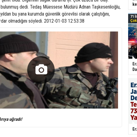
ke
oş bulunmuş dedi. Tedaş Müessese Müdürü Adnan Taşkesenlioğlu,
yıldan bu yana kurumda güvenlik görevlisi olarak çalıştığını,
erdar olmadığını söyledi. 2012-01-03 12:53:38
Er
Da
dırıya uğradı!
Er