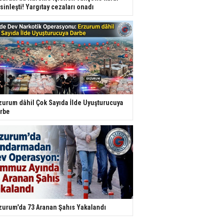
sinleşti! Yargıtay cezaları onadı
zurum dâhil Çok Sayıda İlde Uyuşturucuya
rbe
zurum'da 73 Aranan Şahıs Yakalandı