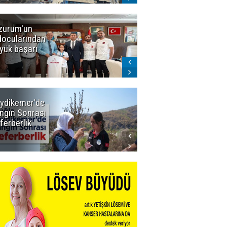
zurum'un
Amar süper
docularından
ligi seviyor!
yük başarı
ydikemer'de
Muğla
ngın Sonrası
Büyükşehir
ferberlik
Tüm
İmkânlarıyla
Yangın
Sahasında