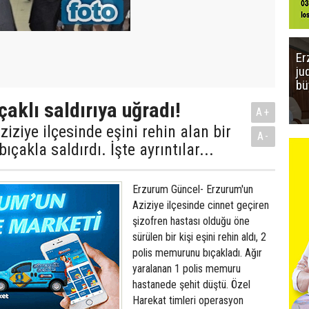
Er
ju
bü
ıçaklı saldırıya uğradı!
A+
iziye ilçesinde eşini rehin alan bir
A-
bıçakla saldırdı. İşte ayrıntılar...
Erzurum Güncel- Erzurum'un
Aziziye ilçesinde cinnet geçiren
şizofren hastası olduğu öne
sürülen bir kişi eşini rehin aldı, 2
polis memurunu bıçakladı. Ağır
yaralanan 1 polis memuru
hastanede şehit düştü. Özel
Harekat timleri operasyon