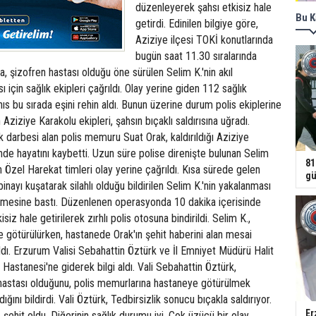
düzenleyerek şahsı etkisiz hale
Bu K
getirdi. Edinilen bilgiye göre,
Aziziye ilçesi TOKİ konutlarında
bugün saat 11.30 sıralarında
 şizofren hastası olduğu öne sürülen Selim K.'nin akıl
ı için sağlık ekipleri çağrıldı. Olay yerine giden 112 sağlık
hıs bu sırada eşini rehin aldı. Bunun üzerine durum polis ekiplerine
n Aziziye Karakolu ekipleri, şahsın bıçaklı saldırısına uğradı.
 darbesi alan polis memuru Suat Orak, kaldırıldığı Aziziye
de hayatını kaybetti. Uzun süre polise direnişte bulunan Selim
81
n Özel Harekat timleri olay yerine çağrıldı. Kısa sürede gelen
gü
inayı kuşatarak silahlı olduğu bildirilen Selim K.'nin yakalanması
mesine bastı. Düzenlenen operasyonda 10 dakika içerisinde
siz hale getirilerek zırhlı polis otosuna bindirildi. Selim K.,
 götürülürken, hastanede Orak'ın şehit haberini alan mesai
ıldı. Erzurum Valisi Sebahattin Öztürk ve İl Emniyet Müdürü Halit
 Hastanesi'ne giderek bilgi aldı. Vali Sebahattin Öztürk,
 hastası olduğunu, polis memurlarına hastaneye götürülmek
dığını bildirdi. Vali Öztürk, Tedbirsizlik sonucu bıçakla saldırıyor.
Er
ehit oldu. Diğerinin sağlık durumu iyi. Çok üzücü bir olay.