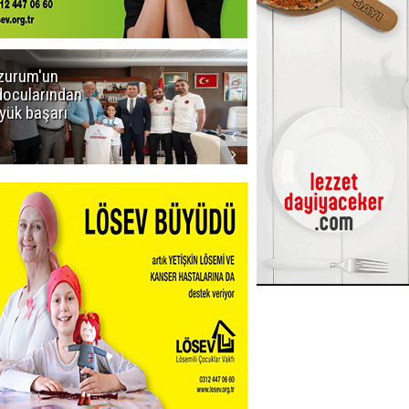
zurum'un
Amar süper
docularından
ligi seviyor!
yük başarı