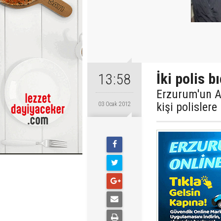
İki polis b
13:58
Erzurum'un Az
kişi polislere 
03 Ocak 2012