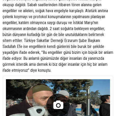
okuyup dağıldı. Sabah saatlerinden itibaren tören alanına gelen
engelliler ve aileleri, soğuk hava engeliyle karşılaştı. Atatürk anıtına
çelenk koymayı ve protokol konuşmalarının yapılmasını planlayan
engelliler, katılım olmayınca saygı duruşu ve İstiklal Marşı'nın
okunmasının ardından dağıldı. 2 saat soğukta bekleyen engelliler,
bütün dünyanın kutladığı bir gün de bile unutulduklarını belirterek
sitem ettiler. Türkiye Sakatlar Derneği Erzurum Şube Başkanı
Sadullah Efe ise engellilerin kendi günlerini bile buruk bir şekilde
yaşadığını ifade ederek, "Bu engelliler günü bizim için büyük bir anlam
ifade ediyor. Bu anlamlı günümüzde diğer insanları da yanımızda
görmek isterdik ama demek ki biz diğer insanlar için hiç bir anlam
ifade etmiyoruz" diye konuştu.