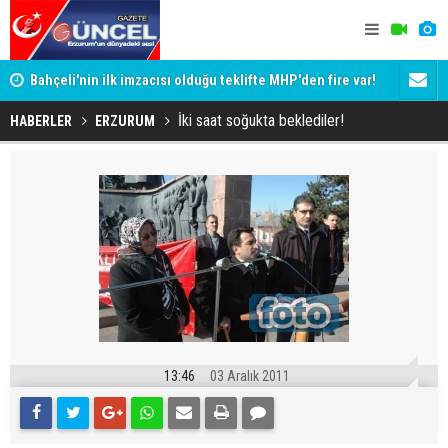
Bahçeli'nin ilk imzacısı olduğu teklifte MHP'den fire var!
Siyaset-Se
İşte imzalamayan o isim
Altınok ve K
İki saat soğukta beklediler!
HABERLER
ERZURUM
13:46
03 Aralık 2011