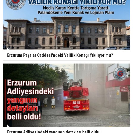
Erzurum Paşalar Caddesi'ndeki Valilik Konağı Yıkılıyor mu?
Erzurum Adliyesindeki yangının detayları belli oldu!