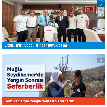
Erzurum'un judocularından büyük başarı
Seydikemer'de Yangın Sonrası Seferberlik