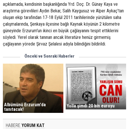
açıklamada, kendisinin başkanlığında Yrd. Doç. Dr. Günay Kaya ve
araştırma görevlileri Aydın Bekar, Salih Kaygusuz ve Alper Aykaç'tan
oluşan ekip tarafından 17-18 Eylül 2011 tarihilerinde yürütülen saha
çalışmalarında, Şenkaya ilçesine bağlı Kaynak köyünün 2 kilometre
güneyinde Erzurum'un ikinci en büyük çağlayanını tespit ettiklerini
söyledi. Yerel olarak tanınan ancak literatüre henüz girmemiş
çağlayanın yörede Şirvaz Şelalesi adıyla bilindiğini bildirildi.
Önceki ve Sonraki Haberler
Albümünü Erzurum'da
Yolla şimdi 20 bin euroyu
tanıtacak!
HABERE
YORUM KAT