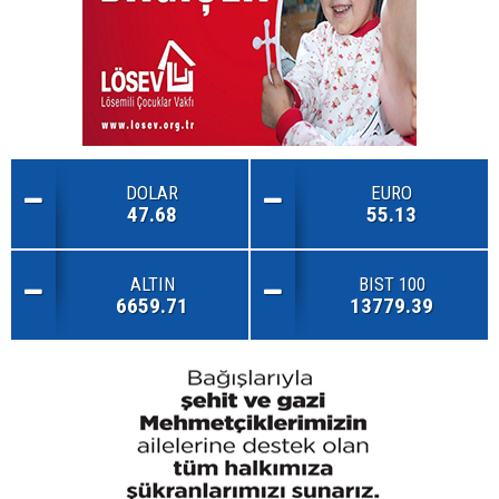
DOLAR
EURO
47.68
55.13
ALTIN
BIST 100
6659.71
13779.39