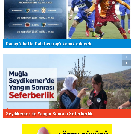
Dadaş 2.hafta Galatasaray'ı konuk edecek
Seydikemer'de Yangın Sonrası Seferberlik