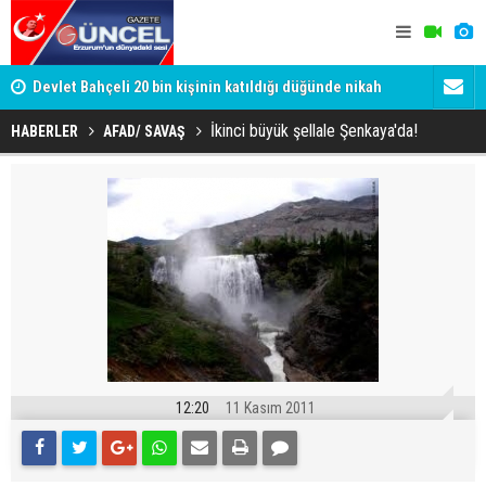
Devlet Bahçeli 20 bin kişinin katıldığı düğünde nikah
Gülistan D
şahidi oldu
Tutuklanan 
İkinci büyük şellale Şenkaya'da!
HABERLER
AFAD/ SAVAŞ
12:20
11 Kasım 2011