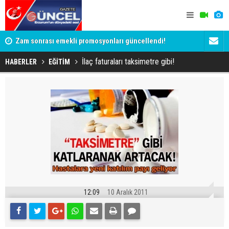
Zam sonrası emekli promosyonları güncellendi!
Salah anca
Ödemeler 32 bin TL'ye kadar çıkıyor
İlaç faturaları taksimetre gibi!
HABERLER
EĞİTİM
12:09
10 Aralık 2011