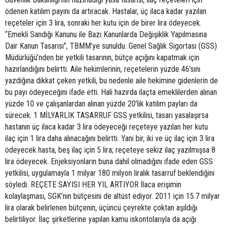
ödenen katılım payını da artıracak. Hastalar, üç ilaca kadar yazılan
reçeteler için 3 lira, sonraki her kutu için de birer lira ödeyecek.
“Emekli Sandığı Kanunu ile Bazı Kanunlarda Değişiklik Yapılmasına
Dair Kanun Tasarısı”, TBMM’ye sunuldu. Genel Sağlık Sigortası (GSS)
Müdürlüğü’nden bir yetkili tasarının, bütçe açığını kapatmak için
hazırlandığını belirtti. Aile hekimlerinin, reçetelerin yüzde 46’sını
yazdığına dikkat çeken yetkili, bu nedenle aile hekimine gidenlerin de
bu payı ödeyeceğini ifade etti. Hali hazırda ilaçta emeklilerden alınan
yüzde 10 ve çalışanlardan alınan yüzde 20’lik katılım payları da
sürecek. 1 MİLYARLIK TASARRUF GSS yetkilisi, tasarı yasalaşırsa
hastanın üç ilaca kadar 3 lira ödeyeceği reçeteye yazılan her kutu
ilaç için 1 lira daha alınacağını belirtti. Yani bir, iki ve üç ilaç için 3 lira
ödeyecek hasta, beş ilaç için 5 lira; reçeteye sekiz ilaç yazılmışsa 8
lira ödeyecek. Enjeksiyonların buna dahil olmadığını ifade eden GSS
yetkilisi, uygulamayla 1 milyar 180 milyon liralık tasarruf beklendiğini
söyledi. REÇETE SAYISI HER YIL ARTIYOR İlaca erişimin
kolaylaşması, SGK’nın bütçesini de altüst ediyor. 2011 için 15.7 milyar
lira olarak belirlenen bütçenin, üçüncü çeyrekte çoktan aşıldığı
belirtiliyor. İlaç şirketlerine yapılan kamu iskontolarıyla da açığı