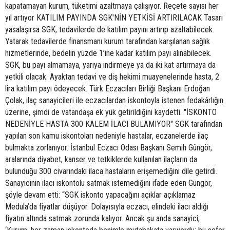
kapatamayan kurum, tüketimi azaltmaya çalışıyor. Reçete sayısı her
yıl artıyor KATILIM PAYINDA SGK'NİN YETKİSİ ARTIRILACAK Tasarı
yasalaşırsa SGK, tedavilerde de katılım payını artırıp azaltabilecek.
Yatarak tedavilerde finansmanı kurum tarafından karşılanan sağlık
hizmetlerinde, bedelin yüzde 1’ine kadar katılım payı alınabilecek.
SGK, bu payı almamaya, yarıya indirmeye ya da iki kat artırmaya da
yetkili olacak. Ayaktan tedavi ve diş hekimi muayenelerinde hasta, 2
lira katılım payı ödeyecek. Türk Eczacıları Birliği Başkanı Erdoğan
Çolak, ilaç sanayicileri ile eczacılardan iskontoyla istenen fedakârlığın
üzerine, şimdi de vatandaşa ek yük getirildiğini kaydetti. "İSKONTO
NEDENİYLE HASTA 300 KALEM İLACI BULAMIYOR" SGK tarafından
yapılan son kamu iskontoları nedeniyle hastalar, eczanelerde ilaç
bulmakta zorlanıyor. İstanbul Eczacı Odası Başkanı Semih Güngör,
aralarında diyabet, kanser ve tetkiklerde kullanılan ilaçların da
bulunduğu 300 civarındaki ilaca hastaların erişemediğini dile getirdi.
Sanayicinin ilacı iskontolu satmak istemediğini ifade eden Güngör,
şöyle devam etti: “SGK iskonto yapacağını açıklar açıklamaz
Medula’da fiyatlar düşüyor. Dolayısıyla eczacı, elindeki ilacı aldığı
fiyatın altında satmak zorunda kalıyor. Ancak şu anda sanayici,