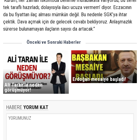
‘Kurum, her zaman iskontoda benimle mutabakata varıyordu; bu sefer
tek taraflı hazırladı; dolayısıyla ilacı ucuza vermem’ diyor. Eczacının
da bu fiyattan ilaç alması mümkün değil. Bu nedenle SGK’ya ihtar
çektik. Dava açmak için de gelecek cevabı bekliyoruz. Anlaşmazlık
sürerse bulunamayan ilaçların sayısı da artacak.”
Önceki ve Sonraki Haberler
Erdoğan mesaiye başladı!
Ali Taran'la neden
görüşmüyor!
HABERE
YORUM KAT