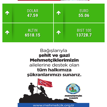
DOLAR
EURO
47.59
55.06
ALTIN
BIST 100
6518.15
13728.7