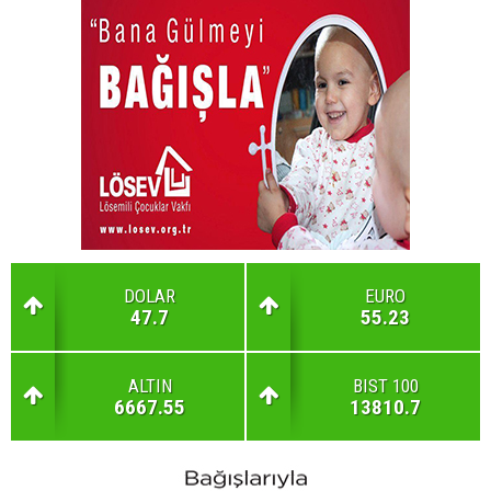
DOLAR
EURO
47.7
55.23
ALTIN
BIST 100
6667.55
13810.7