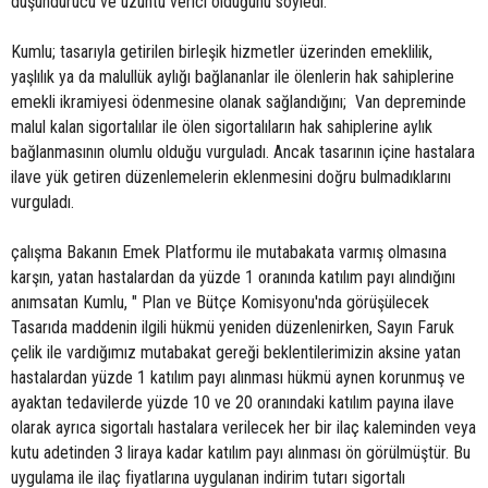
düşündürücü ve üzüntü verici olduğunu söyledi.
Kumlu; tasarıyla getirilen birleşik hizmetler üzerinden emeklilik,
yaşlılık ya da malullük aylığı bağlananlar ile ölenlerin hak sahiplerine
emekli ikramiyesi ödenmesine olanak sağlandığını; Van depreminde
malul kalan sigortalılar ile ölen sigortalıların hak sahiplerine aylık
bağlanmasının olumlu olduğu vurguladı. Ancak tasarının içine hastalara
ilave yük getiren düzenlemelerin eklenmesini doğru bulmadıklarını
vurguladı.
çalışma Bakanın Emek Platformu ile mutabakata varmış olmasına
karşın, yatan hastalardan da yüzde 1 oranında katılım payı alındığını
anımsatan Kumlu, " Plan ve Bütçe Komisyonu'nda görüşülecek
Tasarıda maddenin ilgili hükmü yeniden düzenlenirken, Sayın Faruk
çelik ile vardığımız mutabakat gereği beklentilerimizin aksine yatan
hastalardan yüzde 1 katılım payı alınması hükmü aynen korunmuş ve
ayaktan tedavilerde yüzde 10 ve 20 oranındaki katılım payına ilave
olarak ayrıca sigortalı hastalara verilecek her bir ilaç kaleminden veya
kutu adetinden 3 liraya kadar katılım payı alınması ön görülmüştür. Bu
uygulama ile ilaç fiyatlarına uygulanan indirim tutarı sigortalı