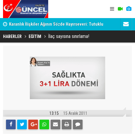
Karanlık İlişkiler Ağının Sözde Hayırseveri: Tutuklu
Dadaş'a Mil
Memet Aca Dosyası
İlaç sayısına sınırlama!
HABERLER
EĞİTİM
13:15
15 Aralık 2011