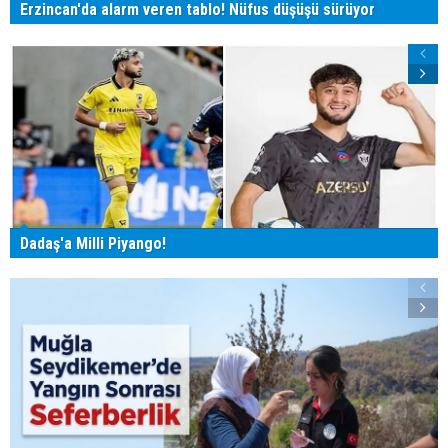
Erzincan'da alarm veren tablo! Nüfus düşüşü sürüyor
Dadaş'a Milli Piyango!