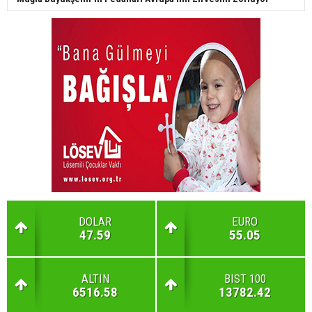
DOLAR
EURO
47.59
55.05
ALTIN
BIST 100
6516.58
13782.42