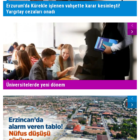
Erzurum'da Kürekle işlenen vahşette karar kesinleşti!
Yargıtay cezaları onadı
Üniversitelerde yeni dönem