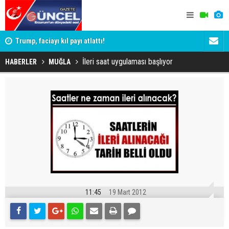
iği 3
Trump, faciayı kıl payı atlattı!
Erzurum'da 
Yargıtay ce
İleri saat uygulaması başlıyor
HABERLER
MUĞLA
11:45
19 Mart 2012