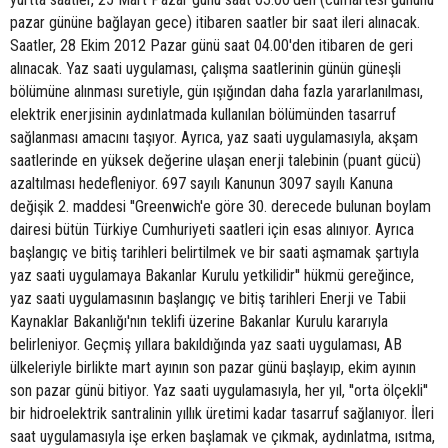
pazar gününe bağlayan gece) itibaren saatler bir saat ileri alınacak.
Saatler, 28 Ekim 2012 Pazar günü saat 04.00'den itibaren de geri
alınacak. Yaz saati uygulaması, çalışma saatlerinin günün güneşli
bölümüne alınması suretiyle, gün ışığından daha fazla yararlanılması,
elektrik enerjisinin aydınlatmada kullanılan bölümünden tasarruf
sağlanması amacını taşıyor. Ayrıca, yaz saati uygulamasıyla, akşam
saatlerinde en yüksek değerine ulaşan enerji talebinin (puant gücü)
azaltılması hedefleniyor. 697 sayılı Kanunun 3097 sayılı Kanuna
değişik 2. maddesi ''Greenwich'e göre 30. derecede bulunan boylam
dairesi bütün Türkiye Cumhuriyeti saatleri için esas alınıyor. Ayrıca
başlangıç ve bitiş tarihleri belirtilmek ve bir saati aşmamak şartıyla
yaz saati uygulamaya Bakanlar Kurulu yetkilidir'' hükmü gereğince,
yaz saati uygulamasının başlangıç ve bitiş tarihleri Enerji ve Tabii
Kaynaklar Bakanlığı'nın teklifi üzerine Bakanlar Kurulu kararıyla
belirleniyor. Geçmiş yıllara bakıldığında yaz saati uygulaması, AB
ülkeleriyle birlikte mart ayının son pazar günü başlayıp, ekim ayının
son pazar günü bitiyor. Yaz saati uygulamasıyla, her yıl, ''orta ölçekli''
bir hidroelektrik santralinin yıllık üretimi kadar tasarruf sağlanıyor. İleri
saat uygulamasıyla işe erken başlamak ve çıkmak, aydınlatma, ısıtma,