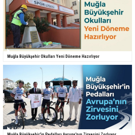
Muğla Büyükşehir Okulları Yeni Döneme Hazırlıyor
Muğla Büyükşehir'in Pedalları Avrupa'nın Zirvesini Zorluyor