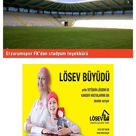
Erzurumspor FK'dan stadyum teşekkürü