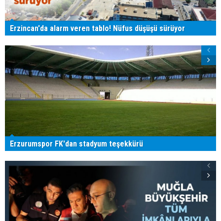
Erzincan'da alarm veren tablo! Nüfus düşüşü sürüyor
Erzurumspor FK'dan stadyum teşekkürü