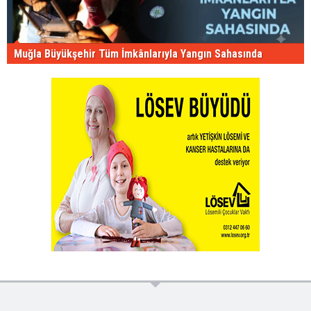
Muğla Büyükşehir Tüm İmkânlarıyla Yangın Sahasında