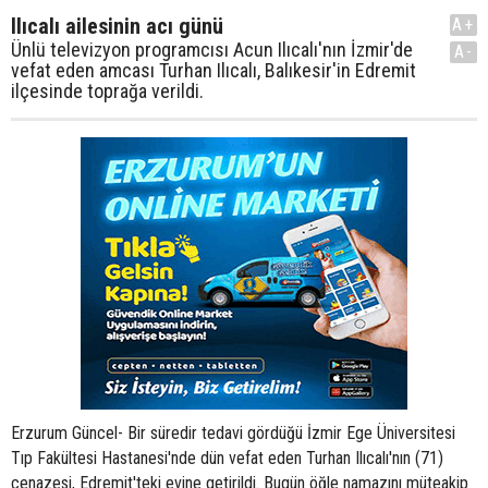
Ilıcalı ailesinin acı günü
A+
Ünlü televizyon programcısı Acun Ilıcalı'nın İzmir'de
A-
vefat eden amcası Turhan Ilıcalı, Balıkesir'in Edremit
ilçesinde toprağa verildi.
Erzurum Güncel- Bir süredir tedavi gördüğü İzmir Ege Üniversitesi
Tıp Fakültesi Hastanesi'nde dün vefat eden Turhan Ilıcalı'nın (71)
cenazesi, Edremit'teki evine getirildi. Bugün öğle namazını müteakip