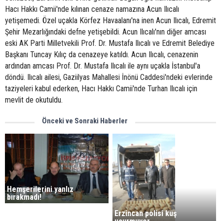
Hacı Hakkı Camii'nde kılınan cenaze namazına Acun Ilıcalı
yetişemedi. Özel uçakla Körfez Havaalanı'na inen Acun Ilıcalı, Edremit
Şehir Mezarlığındaki defne yetişebildi. Acun Ilıcalı'nın diğer amcası
eski AK Parti Milletvekili Prof. Dr. Mustafa Ilıcalı ve Edremit Belediye
Başkanı Tuncay Kılıç da cenazeye katıldı. Acun Ilıcalı, cenazenin
ardından amcası Prof. Dr. Mustafa Ilıcalı ile aynı uçakla İstanbul'a
döndü. Ilıcalı ailesi, Gaziilyas Mahallesi İnönü Caddesi'ndeki evlerinde
taziyeleri kabul ederken, Hacı Hakkı Camii'nde Turhan Ilıcalı için
mevlit de okutuldu.
Önceki ve Sonraki Haberler
Hemşerilerini yanlız
bırakmadı!
Erzincan polisi kuş