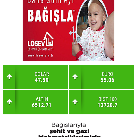
DOLAR
EURO
47.59
55.06
ALTIN
BIST 100
6512.71
13728.7