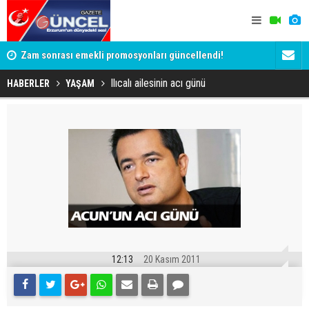
Zam sonrası emekli promosyonları güncellendi!
Salah anca
Ödemeler 32 bin TL'ye kadar çıkıyor
Ilıcalı ailesinin acı günü
HABERLER
YAŞAM
12:13
20 Kasım 2011