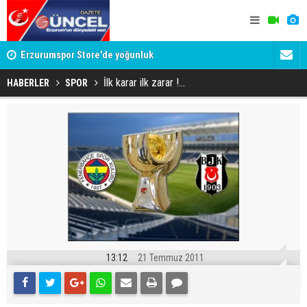
Erzurumspor Store'de yoğunluk
Adalet Bak
Böyle bir 
İlk karar ilk zarar !...
HABERLER
SPOR
13:12
21 Temmuz 2011