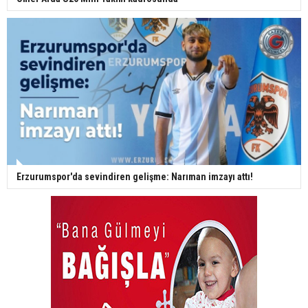
Erzurumspor'da sevindiren gelişme: Narıman imzayı attı!