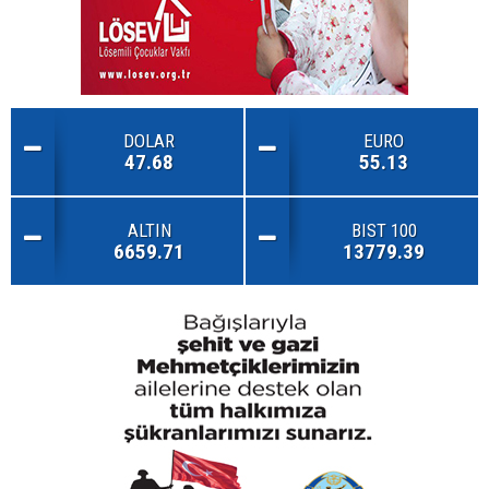
DOLAR
EURO
47.68
55.13
ALTIN
BIST 100
6659.71
13779.39