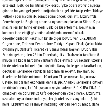
ertelendi. Belki de bu ihtimal yok edildi. ‘Şike operasyonu’ başladığı
günden bu yana gelişmeleri soğukkanlı bir şekilde takip eden Türkiye
Futbol Federasyonu; ilk somut adımı önceki gün attı, Erzurum’da
Fenerbahçe ile Beşiktaş arasında oynanması planlanan Süper Kupa
maçını ileri bir tarihe erteledi. Belki de bu erteleme, Beşiktaş’ın
kupasını iade ettiği gözönüne alındığında ‘normal’ olarak
değerlendirilebilir. Fakat işin bir de diğer boyutu var; ERZURUM!
Geçen sene, Trabzon-Fenerbahçe Türkiye Kupası Finali, Şanlıurfa’da
oynanmıştı. Şanlıurfa Ticaret ve Sanayi Odası Başkanı Eyüp Sabri
Ertekin, şehre gelen 25 bin Fenerbahçeli ve Trabzonlu taraftarın 5
milyon lira kadar harcama yaptığını ifade etmişti. Bu rakamın üzerine
bir de otellerin full çektiğini düşünün. Karayolu ile gelen taraftarların,
geçtikleri şehirlerde yaptıkları harcamaları ekleyin. Rakamın, bu
ilaveler ile birlikte minimum 10 milyon TL’ye çıkması kaçınılmaz.
Üstelik, bu paranın ekonomisi daha düşük Anadolu şehirlerine gittiğini
de düşünürseniz; Urfa’da yaşanan şeyin sadece ‘BİR KUPA FİNALİ’
olmadığını da görürsünüz Urfa gerçeğinden yola çıkarak, Erzurum’a
uzanalım. Aylar öncesinden yapılmıştı otel rezervasyonları... Şehir
halkı, ‘Erzurum’ adı resmiyet kazandığı günden beri bu maça, daha