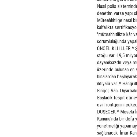
Nasıl polis sistemind
denetim varsa yapı si
Müteahhitliğe nasıl 
kalfalıkta sertifikasy
"müteahhitlikte kâr v
sorumluluğunda yapab
ÖNCELİKLİ İLLER * Ş
stoğu var. 19,5 milyo
dayanıksızdır veya mü
üzerinde bulunan en s
binalardan başlayarak
ihtiyacı var. * Hangi 
Bingöl, Van, Diyarbakı
Başladık tespit etmeye
evin röntgenini çeke
DÜŞECEK * Mesela İm
Kanunu'nda bir defa y
yönetmeliği yapamaya
sağlanacak. İmar Kanu