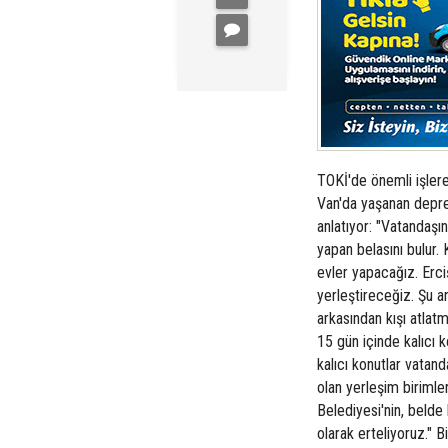
TOKİ'de önemli işlere
Van'da yaşanan deprem
anlatıyor: "Vatandaşı
yapan belasını bulur. K
evler yapacağız. Erci
yerleştireceğiz. Şu an
arkasından kışı atlat
15 gün içinde kalıcı 
kalıcı konutlar vatan
olan yerleşim birimle
Belediyesi'nin, belde 
olarak erteliyoruz." 