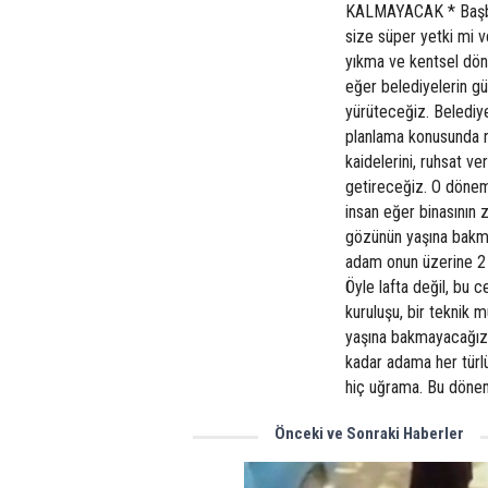
KALMAYACAK * Başbaka
size süper yetki mi 
yıkma ve kentsel dön
eğer belediyelerin gü
yürüteceğiz. Belediyel
planlama konusunda na
kaidelerini, ruhsat v
getireceğiz. O dönem
insan eğer binasının 
gözünün yaşına bakmay
adam onun üzerine 2 
Öyle lafta değil, bu 
kuruluşu, bir teknik 
yaşına bakmayacağız.
kadar adama her türlü 
hiç uğrama. Bu dönem
Önceki ve Sonraki Haberler