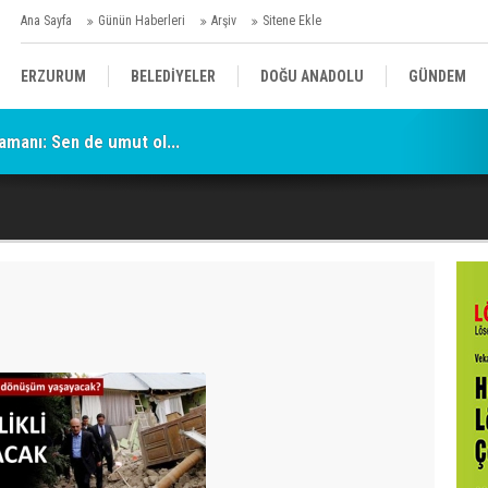
Ana Sayfa
Günün Haberleri
Arşiv
Sitene Ekle
ERZURUM
BELEDİYELER
DOĞU ANADOLU
GÜNDEM
amanı: Sen de umut ol...
SİYASET
AFAD/ SAVAŞ
SPOR
KÜLTÜR/SANAT//MAĞAZİN
BODRUM