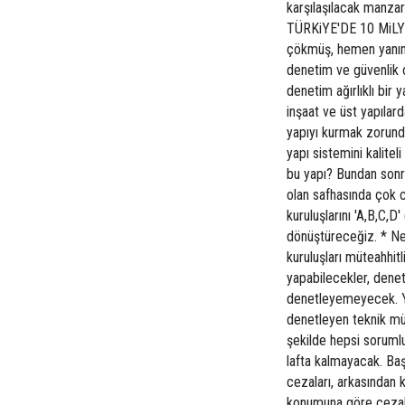
karşılaşılacak manzar
TÜRKiYE'DE 10 MiLYO
çökmüş, hemen yanınd
denetim ve güvenlik 
denetim ağırlıklı bir y
inşaat ve üst yapılard
yapıyı kurmak zorunda
yapı sistemini kalit
bu yapı? Bundan sonr
olan safhasında çok 
kuruluşlarını 'A,B,C,D
dönüştüreceğiz. * Ne 
kuruluşları müteahhitl
yapabilecekler, denet
denetleyemeyecek. Yap
denetleyen teknik müş
şekilde hepsi sorumlu
lafta kalmayacak. Ba
cezaları, arkasından 
konumuna göre cezalar