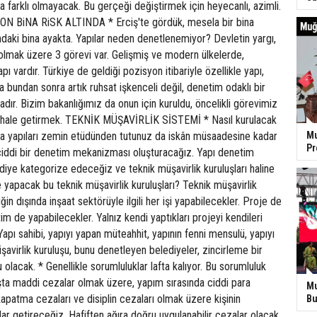
a farklı olmayacak. Bu gerçeği değiştirmek için heyecanlı, azimli.
N BiNA RiSK ALTINDA * Erciş'te gördük, mesela bir bina
aki bina ayakta. Yapılar neden denetlenemiyor? Devletin yargı,
olmak üzere 3 görevi var. Gelişmiş ve modern ülkelerde,
apı vardır. Türkiye de geldiği pozisyon itibariyle özellikle yapı,
a bundan sonra artık ruhsat işkenceli değil, denetim odaklı bir
dır. Bizim bakanlığımız da onun için kuruldu, öncelikli görevimiz
eli hale getirmek. TEKNİK MÜŞAVİRLİK SİSTEMİ * Nasıl kurulacak
a yapıları zemin etüdünden tutunuz da iskân müsaadesine kadar
Mu
P
ciddi bir denetim mekanizması oluşturacağız. Yapı denetim
' diye kategorize edeceğiz ve teknik müşavirlik kuruluşları haline
yapacak bu teknik müşavirlik kuruluşları? Teknik müşavirlik
iğin dışında inşaat sektörüyle ilgili her işi yapabilecekler. Proje de
im de yapabilecekler. Yalnız kendi yaptıkları projeyi kendileri
ı sahibi, yapıyı yapan müteahhit, yapının fenni mensulü, yapıyı
avirlik kuruluşu, bunu denetleyen belediyeler, zincirleme bir
 olacak. * Genellikle sorumluluklar lafta kalıyor. Bu sorumluluk
şta maddi cezalar olmak üzere, yapım sırasında ciddi para
Mu
kapatma cezaları ve disiplin cezaları olmak üzere kişinin
Bu
 getireceğiz. Hafiften ağıra doğru uygulanabilir cezalar olacak.