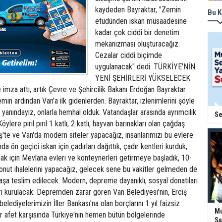
kaydeden Bayraktar, "Zemin
Bu K
etüdünden iskan müsaadesine
kadar çok ciddi bir denetim
mekanizması oluşturacağız.
Cezalar ciddi biçimde
uygulanacak" dedi. TÜRKİYE'NİN
YENİ ŞEHİRLERİ YÜKSELECEK
 imza attı, artık Çevre ve Şehircilik Bakanı Erdoğan Bayraktar.
in ardından Van'a ilk gidenlerden. Bayraktar, izlenimlerini şöyle
n yanındayız, onlarla hemhal olduk. Vatandaşlar arasında ayrımcılık
Se
öylere pırıl pırıl 1 katlı, 2 katlı, hayvan barınakları olan çağdaş
ş'te ve Van'da modern siteler yapacağız, insanlarımızı bu evlere
da ön geçici iskan için çadırları dağıttık, çadır kentleri kurduk,
mak için Mevlana evleri ve konteynerleri getirmeye başladık, 10-
konut ihalelerini yapacağız, gelecek sene bu vakitler gelmeden de
daşa teslim edilecek. Modern, depreme dayanıklı, sosyal donatıları
ri kurulacak. Depremden zarar gören Van Belediyesi'nin, Erciş
belediyelerimizin İller Bankası'na olan borçlarını 1 yıl faizsiz
Mu
Bir afet karşısında Türkiye'nin hemen bütün bölgelerinde
Sa