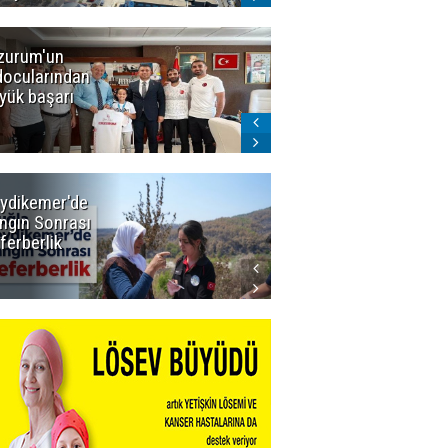
zurum'un
Amar süper
docularından
ligi seviyor!
yük başarı
ydikemer'de
Muğla
ngın Sonrası
Büyükşehir
ferberlik
Tüm
İmkânlarıyla
Yangın
Sahasında