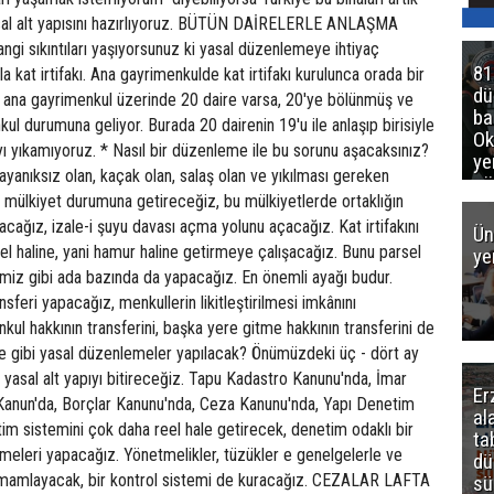
sal alt yapısını hazırlıyoruz. BÜTÜN DAİRELERLE ANLAŞMA
gi sıkıntıları yaşıyorsunuz ki yasal düzenlemeye ihtiyaç
81
kat irtifakı. Ana gayrimenkulde kat irtifakı kurulunca orada bir
d
ni ana gayrimenkul üzerinde 20 daire varsa, 20'ye bölünmüş ve
ba
kul durumuna geliyor. Burada 20 dairenin 19'u ile anlaşıp birisiyle
Ok
ı yıkamıyoruz. * Nasıl bir düzenleme ile bu sorunu aşacaksınız?
ye
anıksız olan, kaçak olan, salaş olan ve yıkılması gereken
gö
nde mülkiyet durumuna getireceğiz, bu mülkiyetlerde ortaklığın
acağız, izale-i şuyu davası açma yolunu açacağız. Kat irtifakını
Ün
el haline, yani hamur haline getirmeye çalışacağız. Bunu parsel
ye
miz gibi ada bazında da yapacağız. En önemli ayağı budur.
sferi yapacağız, menkullerin likitleştirilmesi imkânını
kul hakkının transferini, başka yere gitme hakkının transferini de
e gibi yasal düzenlemeler yapılacak? Önümüzdeki üç - dört ay
n yasal alt yapıyı bitireceğiz. Tapu Kadastro Kanunu'nda, İmar
Er
anun'da, Borçlar Kanunu'nda, Ceza Kanunu'nda, Yapı Denetim
al
im sistemini çok daha reel hale getirecek, denetim odaklı bir
ta
meleri yapacağız. Yönetmelikler, tüzükler e genelgelerle ve
dü
amamlayacak, bir kontrol sistemi de kuracağız. CEZALAR LAFTA
sü