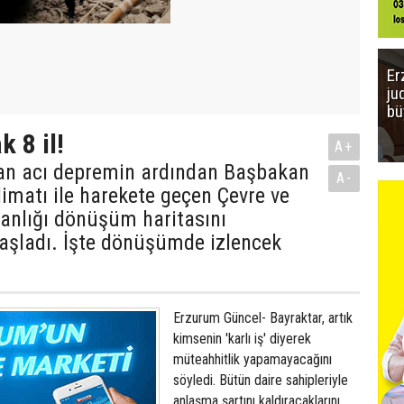
Er
ju
bü
k 8 il!
A+
an acı depremin ardından Başbakan
A-
limatı ile harekete geçen Çevre ve
kanlığı dönüşüm haritasını
aşladı. İşte dönüşümde izlencek
Erzurum Güncel- Bayraktar, artık
kimsenin 'karlı iş' diyerek
müteahhitlik yapamayacağını
söyledi. Bütün daire sahipleriyle
anlaşma şartını kaldıracaklarını