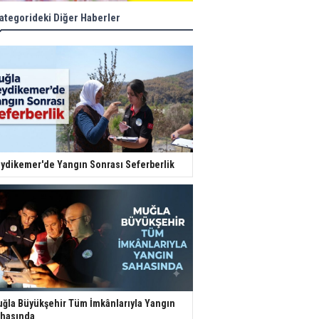
ategorideki Diğer Haberler
ydikemer'de Yangın Sonrası Seferberlik
ğla Büyükşehir Tüm İmkânlarıyla Yangın
hasında