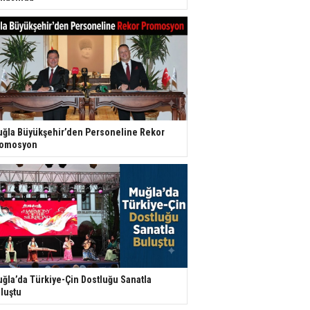
ğla Büyükşehir’den Personeline Rekor
romosyon
ğla’da Türkiye-Çin Dostluğu Sanatla
luştu