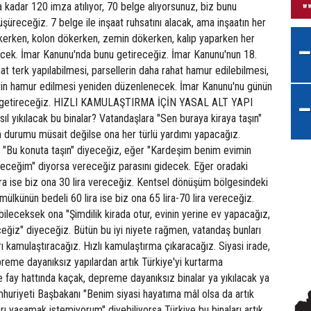
ya kadar 120 imza atılıyor, 70 belge alıyorsunuz, biz bunu
üşüreceğiz. 7 belge ile inşaat ruhsatını alacak, ama inşaatın her
kerken, kolon dökerken, zemin dökerken, kalıp yaparken her
cek. İmar Kanunu'nda bunu getireceğiz. İmar Kanunu'nun 18.
 terk yapılabilmesi, parsellerin daha rahat hamur edilebilmesi,
rin hamur edilmesi yeniden düzenlenecek. İmar Kanunu'nu günün
le getireceğiz. HIZLI KAMULAŞTIRMA İÇİN YASAL ALT YAPI
 yıkılacak bu binalar? Vatandaşlara "Sen buraya kiraya taşın"
n durumu müsait değilse ona her türlü yardımı yapacağız.
, "Bu konuta taşın" diyeceğiz, eğer "Kardeşim benim evimin
ideceğim" diyorsa vereceğiz parasını gidecek. Eğer oradaki
ira ise biz ona 30 lira vereceğiz. Kentsel dönüşüm bölgesindeki
mülkünün bedeli 60 lira ise biz ona 65 lira-70 lira vereceğiz.
bileceksek ona "Şimdilik kirada otur, evinin yerine ev yapacağız,
eğiz" diyeceğiz. Bütün bu iyi niyete rağmen, vatandaş bunları
 kamulaştıracağız. Hızlı kamulaştırma çıkaracağız. Siyasi irade,
reme dayanıksız yapılardan artık Türkiye'yi kurtarma
kle fay hattında kaçak, depreme dayanıksız binalar ya yıkılacak ya
mhuriyeti Başbakanı "Benim siyasi hayatıma mâl olsa da artık
ı yaşamak istemiyorum" diyebiliyorsa Türkiye bu binaları artık