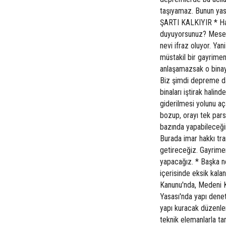
taşıyamaz. Bunun ya
ŞARTI KALKIYIR * Han
duyuyorsunuz? Mesela 
nevi ifraz oluyor. Ya
müstakil bir gayrimen
anlaşamazsak o binay
Biz şimdi depreme day
binaları iştirak hali
giderilmesi yolunu aç
bozup, orayı tek pars
bazında yapabileceği
Burada imar hakkı tran
getireceğiz. Gayrimen
yapacağız. * Başka n
içerisinde eksik kala
Kanunu'nda, Medeni K
Yasası'nda yapı denet
yapı kuracak düzenle
teknik elemanlarla t