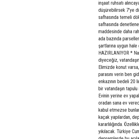
inşaat ruhsatı alınca
düşürebilirsek 7'ye d
safhasında temeli dö
safhasında denetlene
maddesinde daha rahat
ada bazında parselle
şartlarına uygun ha
HAZIRLANIYOR * Nasıl
diyeceğiz, vatandaşı
Elimizde konut varsa
parasını verin ben g
enkazının bedeli 20 l
bir vatandaşın tapulu 
Evinin yerine ev yapa
oradan sana ev verec
kabul etmezse bunları
kaçak yapılardan, dep
kararlılığında. Özelli
yıkılacak. Türkiye Cu
depremlerde bu acılar