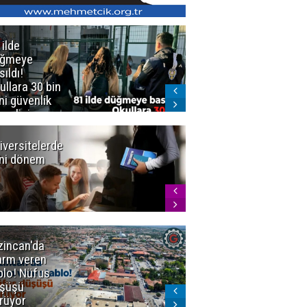
 ilde
Erzurum'da
üğmeye
Kürekle
sıldı!
işlenen
ullara 30 bin
vahşette karar
ni güvenlik
kesinleşti!
revlisi
Yargıtay
cezaları onadı
iversitelerde
Başkan
ni dönem
Sekmen'den
Tercih
Döneminde
Erzurum
Vurgusu
zincan'da
Meteoroloji
arm veren
uyardı!
blo! Nüfus
Doğu'ya yaz
şüşü
gelmeyecek
rüyor