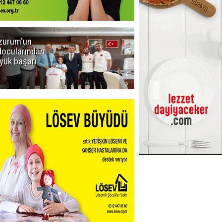
zurum'un
Amar süper
docularından
ligi seviyor!
yük başarı