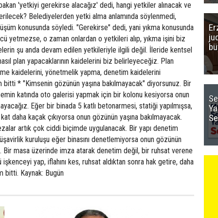
n 'yetkiyi gerekirse alacağız' dedi, hangi yetkiler alınacak ve
verilecek? Belediyelerden yetki alma anlamında söylenmedi,
Er
üşüm konusunda söyledi. "Gerekirse" dedi, yani yıkma konusunda
ju
cü yetmezse, o zaman onlardan o yetkileri alıp, yıkma işini biz
bü
erin şu anda devam edilen yetkileriyle ilgili değil. İleride kentsel
sıl plan yapacaklarının kaidelerini biz belirleyeceğiz. Plan
erme kaidelerini, yönetmelik yapma, denetim kaidelerini
 bitti * "Kimsenin gözünün yaşına bakılmayacak" diyorsunuz. Bir
zemin katında oto galerisi yapmak için bir kolonu kesiyorsa onun
Se
acağız. Eğer bir binada 5 katlı betonarmesi, statiği yapılmışsa,
Ya
kat daha kaçak çıkıyorsa onun gözünün yaşına bakılmayacak.
Se
cezalar artık çok ciddi biçimde uygulanacak. Bir yapı denetim
müşavirlik kuruluşu eğer binasını denetlemiyorsa onun gözünün
 Bir masa üzerinde imza atarak denetim değil, bir ruhsat verene
işkenceyi yap, iflahını kes, ruhsat aldıktan sonra hak getire, daha
 bitti. Kaynak: Bugün