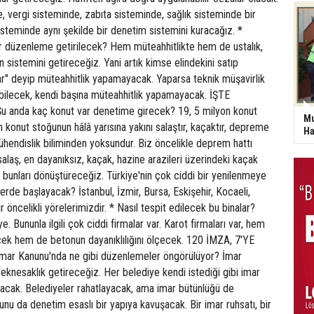
e, vergi sisteminde, zabıta sisteminde, sağlık sisteminde bir
steminde aynı şekilde bir denetim sistemini kuracağız. *
bir düzenleme getirilecek? Hem müteahhitlikte hem de ustalık,
on sistemini getireceğiz. Yani artık kimse elindekini satıp
ar" deyip müteahhitlik yapamayacak. Yaparsa teknik müşavirlik
ilecek, kendi başına müteahhitlik yapamayacak. İŞTE
u anda kaç konut var denetime girecek? 19, 5 milyon konut
Mu
n konut stoğunun hâlâ yarısına yakını salaştır, kaçaktır, depreme
Ha
hendislik biliminden yoksundur. Biz öncelikle deprem hattı
alaş, en dayanıksız, kaçak, hazine arazileri üzerindeki kaçak
 bunları dönüştüreceğiz. Türkiye'nin çok ciddi bir yenilenmeye
illerde başlayacak? İstanbul, İzmir, Bursa, Eskişehir, Kocaeli,
r öncelikli yörelerimizdir. * Nasıl tespit edilecek bu binalar?
. Bununla ilgili çok ciddi firmalar var. Karot firmaları var, hem
cek hem de betonun dayanıklılığını ölçecek. 120 İMZA, 7'YE
ar Kanunu'nda ne gibi düzenlemeler öngörülüyor? İmar
eknesaklık getireceğiz. Her belediye kendi istediği gibi imar
cak. Belediyeler rahatlayacak, ama imar bütünlüğü de
nu da denetim esaslı bir yapıya kavuşacak. Bir imar ruhsatı, bir