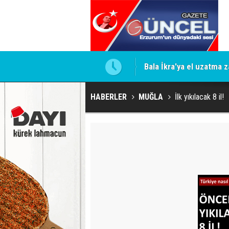
 İddiaları Gündemde
Bala İkra'ya el uzatma z
HABERLER
MUĞLA
İlk yıkılacak 8 il!