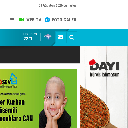
08 Ağustos 2026
Cumartesi
WEB TV
FOTO GALERİ
Erzurum
ADALET BAKANI AKIN GÜRLEK'E AÇIK İHBAR! BAKIRC
22 °C