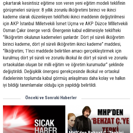
çıkartarak kesintisiz eğitime son veren yeni eğitim modeli teklifinin
görüşmeleri sürüyor. 8 yıllık zorunlu ilköğretimi birinci ve ikinci
kademe olarak düzenleyen teklifteki ikinci maddenin değiştirilmesi
için AKP İstanbul Milletvekili İsmet Uçma ve AKP Düzce Mİlletvekili
Osman Çakır önerge verdi. Önergenin kabul edilmesiyle teklifteki
"İlköğretim okulunun kademeleri şunlardır: Dört yıl süreli ilköğretim
birinci kademe, dört yıl süreli ilköğretim ikinci kademe" maddesi,
"İlköğretim; 1'inci maddede belirtilen amacı gerçekleştirmek için
kurulmuş dört yıl süreli ve zorunlu ilkokul ile dört yıl süreli ve zorunlu
ortaokuldan oluşan bir milli eğitim ve öğretim kurumudur" şeklinde
değiştirildi. Değişiklik önergesi gerekçesinde ilkokul ve ortaokul
ifadelerinin toplumda kabul görmüş anlaşılması daha kolay ve halkın
iyi bildiği tanımlamalar olduğu için yapıldığı belirtildi.
Önceki ve Sonraki Haberler
MHP'den Behzat Ç. Tepkisi