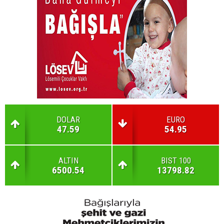
DOLAR
EURO
47.59
54.95
ALTIN
BIST 100
6500.54
13798.82