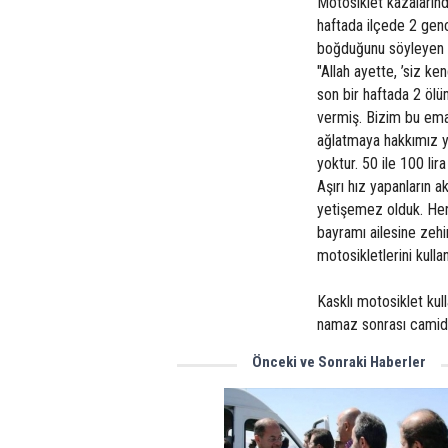
Motosiklet kazalarında
haftada ilçede 2 genc
boğduğunu söyleyen Y
"Allah ayette, ’siz ke
son bir haftada 2 öl
vermiş. Bizim bu ema
ağlatmaya hakkımız yo
yoktur. 50 ile 100 li
Aşırı hız yapanların a
yetişemez olduk. Her 
bayramı ailesine zehi
motosikletlerini kullan
Kasklı motosiklet kul
namaz sonrası camide
Önceki ve Sonraki Haberler