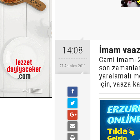
İmam vaazı
14:08
Cami imamı 
son zamanlar
27 Ağustos 2011
yaralamalı m
için, vaaza ka