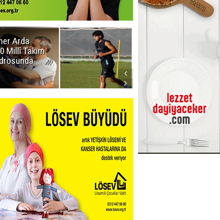
er Arda
Erzurumspor
0 Millî Takım
FK: Biraz saygı
drosunda
lütfen!