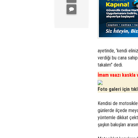
ayetinde, ’kendi elini
verdiği bu cana sahip
takalım" dedi.
İmam vaazı kaskla v
Foto galeri için tık
Kendisi de motosikl
günlerde ilçede meyda
yöntemle dikkat çekt
şaşkın bakışları arası