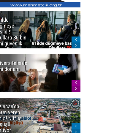
 ilde
Erzurum'da
üğmeye
Kürekle
sıldı!
işlenen
ullara 30 bin
vahşette karar
ni güvenlik
kesinleşti!
revlisi
Yargıtay
cezaları onadı
iversitelerde
Başkan
ni dönem
Sekmen'den
Tercih
Döneminde
Erzurum
Vurgusu
zincan'da
Meteoroloji
arm veren
uyardı!
blo! Nüfus
Doğu'ya yaz
şüşü
gelmeyecek
rüyor