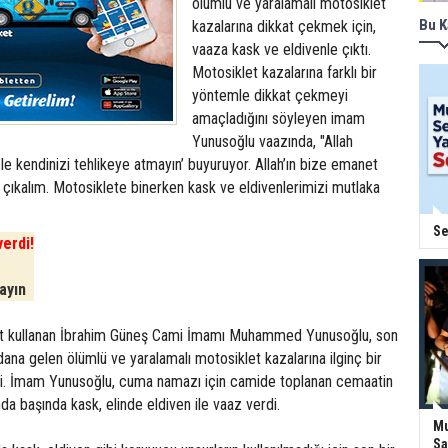
ölümlü ve yaralamalı motosiklet
Bu K
kazalarına dikkat çekmek için,
vaaza kask ve eldivenle çıktı.
Motosiklet kazalarına farklı bir
yöntemle dikkat çekmeyi
amaçladığını söyleyen imam
Yunusoğlu vaazında, "Allah
zle kendinizi tehlikeye atmayın’ buyuruyor. Allah’ın bize emanet
 çıkalım. Motosiklete binerken kask ve eldivenlerimizi mutlaka
Se
erdi!
layın
et kullanan İbrahim Güneş Cami İmamı Muhammed Yunusoğlu, son
na gelen ölümlü ve yaralamalı motosiklet kazalarına ilginç bir
i. İmam Yunusoğlu, cuma namazı için camide toplanan cemaatin
nda başında kask, elinde eldiven ile vaaz verdi.
Mu
Sa