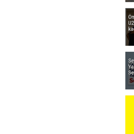
Öm
U2
ka
Se
Ya
Se