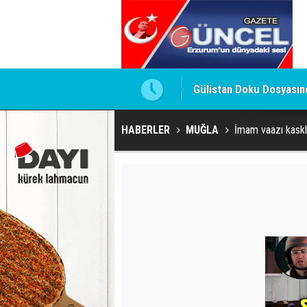
ldu
Gülistan Doku Dosyasınd
HABERLER
MUĞLA
İmam vaazı kaskla