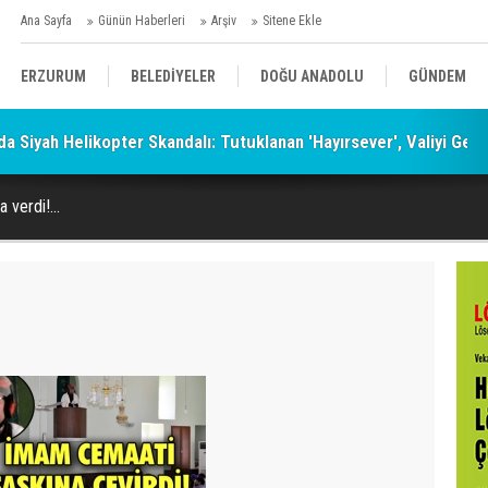
Ana Sayfa
Günün Haberleri
Arşiv
Sitene Ekle
ERZURUM
BELEDİYELER
DOĞU ANADOLU
GÜNDEM
a Siyah Helikopter Skandalı: Tutuklanan 'Hayırsever', Valiyi Geç
SİYASET
AFAD/ SAVAŞ
SPOR
 verdi!...
KÜLTÜR/SANAT//MAĞAZİN
BODRUM