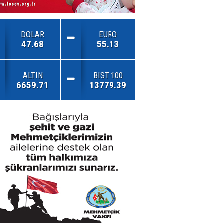
DOLAR
EURO
47.68
55.13
ALTIN
BIST 100
6659.71
13779.39