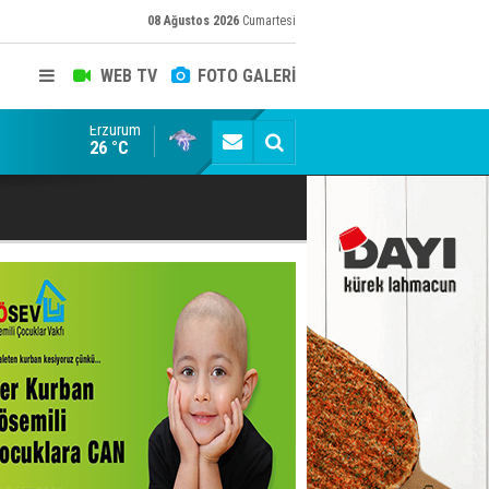
08 Ağustos 2026
Cumartesi
WEB TV
FOTO GALERİ
Erzurum
emedi!
Ömer Arda U20 Millî Takım kadrosunda
26 °C