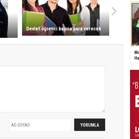
Devlet öğrenci başına para verecek
Mu
Ha