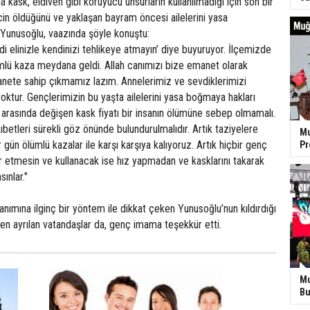
 kask, eldiven gibi koruyucu unsurların kullanılmadığı için son bir
in öldüğünü ve yaklaşan bayram öncesi ailelerini yasa
unusoğlu, vaazında şöyle konuştu:
ndi elinizle kendinizi tehlikeye atmayın’ diye buyuruyor. İlçemizde
ümlü kaza meydana geldi. Allah canımızı bize emanet olarak
nete sahip çıkmamız lazım. Annelerimiz ve sevdiklerimizi
ktur. Gençlerimizin bu yaşta ailelerini yasa boğmaya hakları
ra arasında değişen kask fiyatı bir insanın ölümüne sebep olmamalı.
kıbetleri sürekli göz önünde bulundurulmalıdır. Artık taziyelere
Mu
gün ölümlü kazalar ile karşı karşıya kalıyoruz. Artık hiçbir genç
P
r etmesin ve kullanacak ise hız yapmadan ve kasklarını takarak
sınlar."
lanımına ilginç bir yöntem ile dikkat çeken Yunusoğlu’nun kıldırdığı
n ayrılan vatandaşlar da, genç imama teşekkür etti.
Mu
Bu