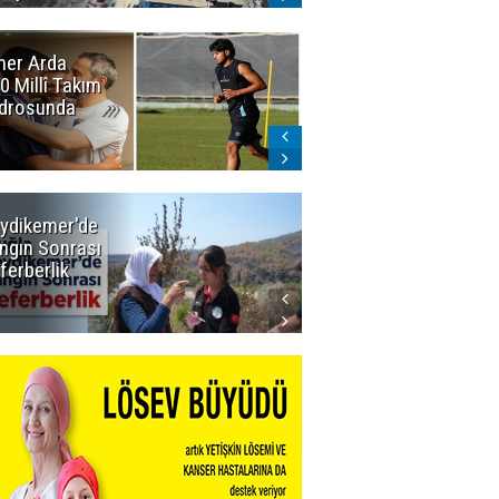
er Arda
Erzurumspor'da
0 Millî Takım
sevindiren
drosunda
gelişme:
Narıman
imzayı attı!
ydikemer'de
Muğla
ngın Sonrası
Büyükşehir
ferberlik
Tüm
İmkânlarıyla
Yangın
Sahasında