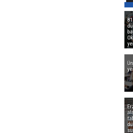
81
d
ba
Ok
ye
gö
Ün
ye
Er
al
ta
dü
sü