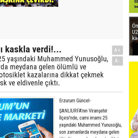
Öm
U2
ka
 kaskla verdi!...
A+
25 yaşındaki Muhammed Yunusoğlu,
A-
da meydana gelen ölümlü ve
otosiklet kazalarına dikkat çekmek
sk ve eldivenle çıktı.
Erzurum Güncel-
ŞANLIURFA’nın Viranşehir
İlçesi’nde, cami imamı 25
yaşındaki Muhammed Yunusoğlu,
son zamanlarda meydana gelen