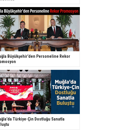
ğla Büyükşehir’den Personeline Rekor
romosyon
ğla’da Türkiye-Çin Dostluğu Sanatla
luştu