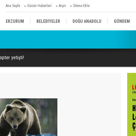
Ana Sayfa
Günün Haberleri
Arşiv
Sitene Ekle
ERZURUM
BELEDİYELER
DOĞU ANADOLU
GÜNDEM
SİYASET
AFAD/ SAVAŞ
SPOR
opter yetişti!
KÜLTÜR/SANAT//MAĞAZİN
BODRUM