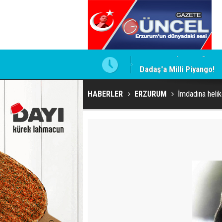
Aca Dosyası
Dadaş'a Milli Piyango!
HABERLER
ERZURUM
İmdadına helik