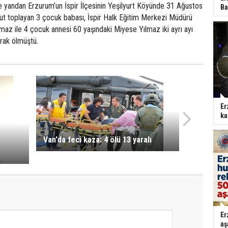
e yandan Erzurum’un İspir İlçesinin Yeşilyurt Köyünde 31 Ağustos
Ba
t toplayan 3 çocuk babası, İspir Halk Eğitim Merkezi Müdürü
az ile 4 çocuk annesi 60 yaşındaki Miyese Yılmaz iki ayrı ayı
arak ölmüştü.
Er
ka
Van'da feci kaza: 4 ölü 13 yaralı
Er
aş