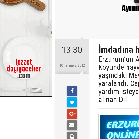
İmdadına h
13:30
Erzurum’un Az
Köyünde hayv
10 Temmuz 2012
yaşındaki Mevl
yaralandı. Ce
yardım istey
alınan Dil