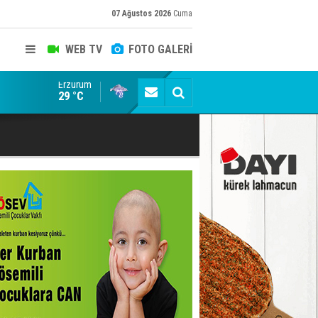
07 Ağustos 2026
Cuma
WEB TV
FOTO GALERİ
Erzurum
Dadaş'a Milli Piyango!
29 °C