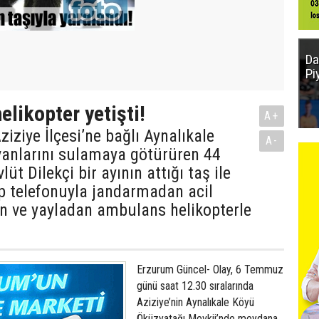
Da
Pi
elikopter yetişti!
A+
iziye İlçesi’ne bağlı Aynalıkale
A-
anlarını sulamaya götürüren 44
üt Dilekçi bir ayının attığı taş ile
p telefonuyla jandarmadan acil
en ve yayladan ambulans helikopterle
Erzurum Güncel- Olay, 6 Temmuz
günü saat 12.30 sıralarında
Aziziye’nin Aynalıkale Köyü
Öküzyatağı Mevkii’nde meydana