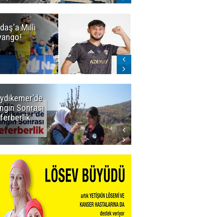
daş'a Milli
Dadaş'a Milli
yango!
Piyango!
ydikemer'de
Muğla
ngın Sonrası
Büyükşehir
ferberlik
Tüm
İmkânlarıyla
Yangın
Sahasında