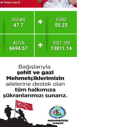
DOLAR
EURO
47.7
55.23
ALTIN
BIST 100
6694.57
13811.14