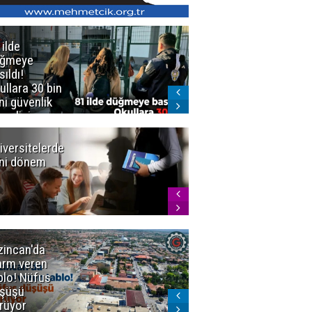
 ilde
Erzurum'da
üğmeye
Kürekle
sıldı!
işlenen
ullara 30 bin
vahşette karar
ni güvenlik
kesinleşti!
revlisi
Yargıtay
cezaları onadı
iversitelerde
Başkan
ni dönem
Sekmen'den
Tercih
Döneminde
Erzurum
Vurgusu
zincan'da
Meteoroloji
arm veren
uyardı!
blo! Nüfus
Doğu'ya yaz
şüşü
gelmeyecek
rüyor