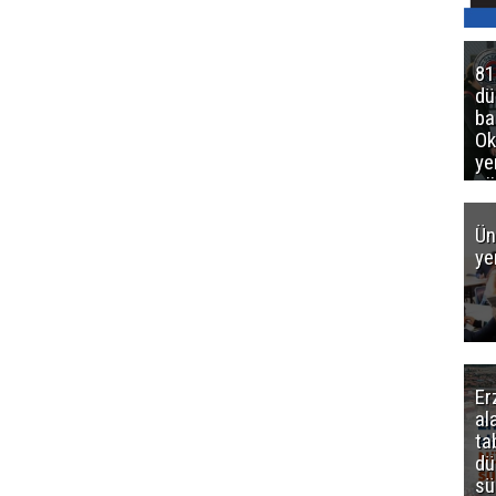
81
d
ba
Ok
ye
gö
Ün
ye
Er
al
ta
dü
sü