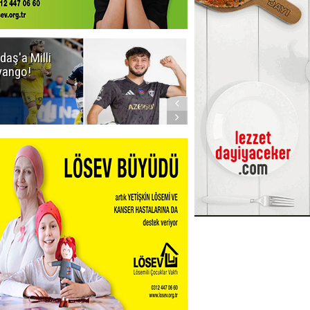
daş'a Milli
Dadaş'a Milli
yango!
Piyango!