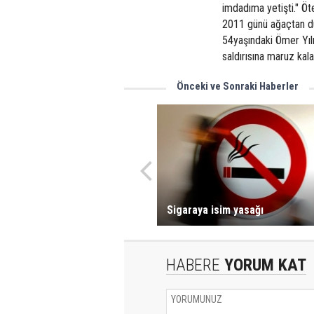
imdadıma yetişti." Öt
2011 günü ağaçtan du
54yaşındaki Ömer Yılm
saldırısına maruz kal
Önceki ve Sonraki Haberler
Sigaraya isim yasağı
HABERE
YORUM KAT