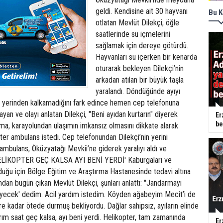
geldi. Kendisine ait 30 hayvanı
Bu K
otlatan Mevlüt Dilekçi, öğle
saatlerinde su içmelerini
sağlamak için dereye götürdü.
Hayvanları su içerken bir kenarda
oturarak bekleyen Dilekçi’nin
arkadan atılan bir büyük taşla
yaralandı. Döndüğünde ayıyı
, yerinden kalkamadığını fark edince hemen cep telefonuna
ayan ve olayı anlatan Dilekçi, "Beni ayıdan kurtarın" diyerek
Er
be
ma, karayolundan ulaşımın imkansız olmasını dikkate alarak
er ambulans istedi. Cep telefonundan Dilekçi’nin yerini
 ambulans, Öküzyatağı Mevkii’ne giderek yaralıyı aldı ve
'HELİKOPTER GEÇ KALSA AYI BENİ YERDİ' Kaburgaları ve
duğu için Bölge Eğitim ve Araştırma Hastanesinde tedavi altına
dan bugün çıkan Mevlüt Dilekçi, şunları anlattı: "Jandarmayı
yiyecek' dedim. Acil yardım istedim. Köyden ağabeyim Mecit’i de
e kadar ötede durmuş bekliyordu. Dağlar sahipsiz, ayıların elinde
rım saat geç kalsa, ayı beni yerdi. Helikopter, tam zamanında
Er