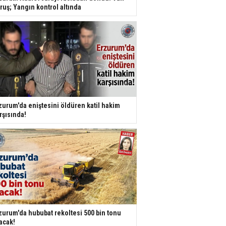
ruş; Yangın kontrol altında
zurum'da eniştesini öldüren katil hakim
rşısında!
zurum'da hububat rekoltesi 500 bin tonu
acak!