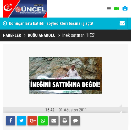
ye
Konuşanlar'a katıldı, söyledikleri başına iş açtı!
ADALET BAK
Gözaltına alındı
KİM KORU
İnek sattıran 'HES'
HABERLER
DOĞU ANADOLU
16:42
01 Ağustos 2011