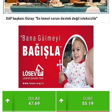
DAP başkanı Güray: "En temel sorun destek değil isteksizlik"
DOLAR
EURO
47.69
55.19