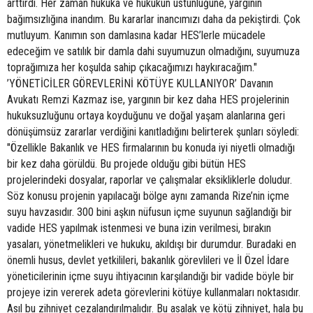
arttırdı. Her zaman hukuka ve hukukun üstünlüğüne, yargının
bağımsızlığına inandım. Bu kararlar inancımızı daha da pekiştirdi. Çok
mutluyum. Kanımın son damlasına kadar HES’lerle mücadele
edeceğim ve satılık bir damla dahi suyumuzun olmadığını, suyumuza
toprağımıza her koşulda sahip çıkacağımızı haykıracağım."
’YÖNETİCİLER GÖREVLERİNİ KÖTÜYE KULLANIYOR’ Davanın
Avukatı Remzi Kazmaz ise, yargının bir kez daha HES projelerinin
hukuksuzluğunu ortaya koyduğunu ve doğal yaşam alanlarına geri
dönüşümsüz zararlar verdiğini kanıtladığını belirterek şunları söyledi:
"Özellikle Bakanlık ve HES firmalarının bu konuda iyi niyetli olmadığı
bir kez daha görüldü. Bu projede olduğu gibi bütün HES
projelerindeki dosyalar, raporlar ve çalışmalar eksikliklerle doludur.
Söz konusu projenin yapılacağı bölge aynı zamanda Rize’nin içme
suyu havzasıdır. 300 bini aşkın nüfusun içme suyunun sağlandığı bir
vadide HES yapılmak istenmesi ve buna izin verilmesi, bırakın
yasaları, yönetmelikleri ve hukuku, akıldışı bir durumdur. Buradaki en
önemli husus, devlet yetkilileri, bakanlık görevlileri ve İl Özel İdare
yöneticilerinin içme suyu ihtiyacının karşılandığı bir vadide böyle bir
projeye izin vererek adeta görevlerini kötüye kullanmaları noktasıdır.
Asıl bu zihniyet cezalandırılmalıdır. Bu asalak ve kötü zihniyet, hala bu