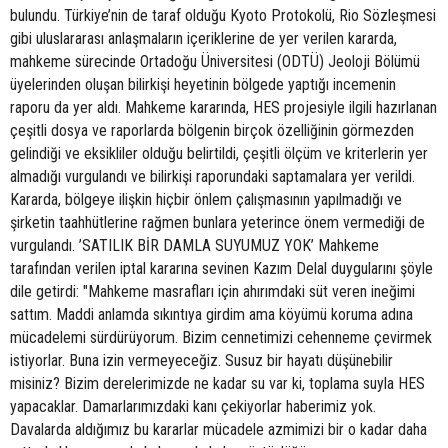
bulundu. Türkiye’nin de taraf olduğu Kyoto Protokolü, Rio Sözleşmesi
gibi uluslararası anlaşmaların içeriklerine de yer verilen kararda,
mahkeme sürecinde Ortadoğu Üniversitesi (ODTÜ) Jeoloji Bölümü
üyelerinden oluşan bilirkişi heyetinin bölgede yaptığı incemenin
raporu da yer aldı. Mahkeme kararında, HES projesiyle ilgili hazırlanan
çeşitli dosya ve raporlarda bölgenin birçok özelliğinin görmezden
gelindiği ve eksikliler olduğu belirtildi, çeşitli ölçüm ve kriterlerin yer
almadığı vurgulandı ve bilirkişi raporundaki saptamalara yer verildi.
Kararda, bölgeye ilişkin hiçbir önlem çalışmasının yapılmadığı ve
şirketin taahhütlerine rağmen bunlara yeterince önem vermediği de
vurgulandı. ’SATILIK BİR DAMLA SUYUMUZ YOK’ Mahkeme
tarafından verilen iptal kararına sevinen Kazım Delal duygularını şöyle
dile getirdi: "Mahkeme masrafları için ahırımdaki süt veren ineğimi
sattım. Maddi anlamda sıkıntıya girdim ama köyümü koruma adına
mücadelemi sürdürüyorum. Bizim cennetimizi cehenneme çevirmek
istiyorlar. Buna izin vermeyeceğiz. Susuz bir hayatı düşünebilir
misiniz? Bizim derelerimizde ne kadar su var ki, toplama suyla HES
yapacaklar. Damarlarımızdaki kanı çekiyorlar haberimiz yok.
Davalarda aldığımız bu kararlar mücadele azmimizi bir o kadar daha