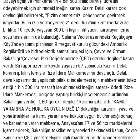
Davayı açan ve mahkemenin 4 bin 500 liralık bilirkişi ücretini
ödeyebilmek için ahırındaki ineğini satan Kazım Delal karara çok
sevindiğini belirterek, "Bizim cennetimizi cehenneme çevirmek
istiyorlar. Buna izin vermeyeceğiz" dedi. Rize’nin kent merkezi ile
birlikte 10 ilçede yaşayan 300 bin kişinin ihtiyacını karşılayan içme
suyu tesislerinin de bulunduğu Salarha Vadisi üzerindeki Küçükçayır
Köyü’nde yapımı planlanan 9 megavat kurulu gücündeki Ambarlık
Regülatörü ve hidroelektrik santral projesi için, Çevre ve Orman
Bakanlığı ’Çevresel Etki Değerlendirme (ÇED) gerekli değildir’ kararı
verdi. Bu rapor üzerine köyde yaşayan 67 yaşındaki Kazım Delal,
kararın iptali istemiyle Rize İdare Mahkemesi’ne dava açtı. Delal,
dava kapsamında yapılacak bilirkişi incelemesi için mahkemenin talep
ettiği 4 bin 500 lira masrafı ise ahırındaki ineğini satarak ödedi. Rize
İdare Mahkemesi, bölgede yaptığı bilirkişi incelemesinin ardından
Bakanlığın verdiği ’ÇED gerekli değildir’ kararını iptal etti. ’KAMU
YARARINA VE HUKUKA UYGUN DEĞİL’ Bakanlığın kararının, yasa ve
yönetmelikler ile kamu yararına ve hukuka uygun bulunmadığı sonuç
ve kanaatine varan mahkeme, Anayasa’nın 17 ve 56’ncı maddelerini
işaret ederek, Bakanlığın teşkilat ve görevleri hakkındaki kanun, Çevre
Kanunu ve ÇED yönetmeliğinin ilgili maddelerine de göndermelerde