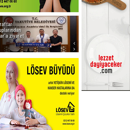
raftar
Ligde yeni
uplarından
sezon
ar'a ziyaret
başlıyor! İlk
düdük Bolu'da
çalacak