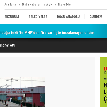
Ana Sayfa
Günün Haberleri
Arşiv
Sitene Ekle
ERZURUM
BELEDİYELER
DOĞU ANADOLU
GÜNDEM
 olduğu teklifte MHP'den fire var! İşte imzalamayan o isim
SİYASET
AFAD/ SAVAŞ
SPOR
ntihar etti
KÜLTÜR/SANAT//MAĞAZİN
BODRUM