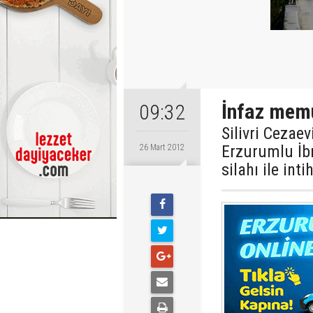
İnfaz memu
09:32
Silivri Cezae
Erzurumlu İbr
26 Mart 2012
silahı ile inti