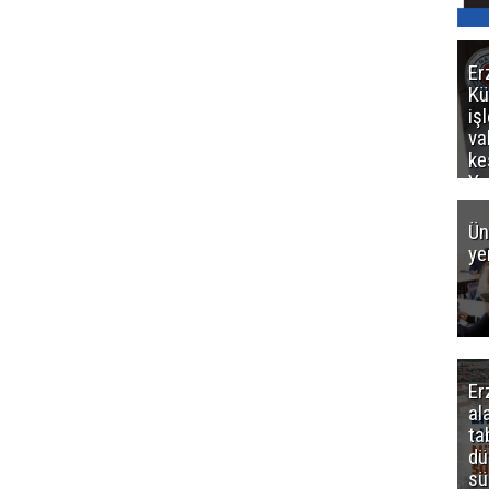
Er
Kü
iş
va
ke
Ya
ce
Ün
ye
Er
al
ta
dü
sü