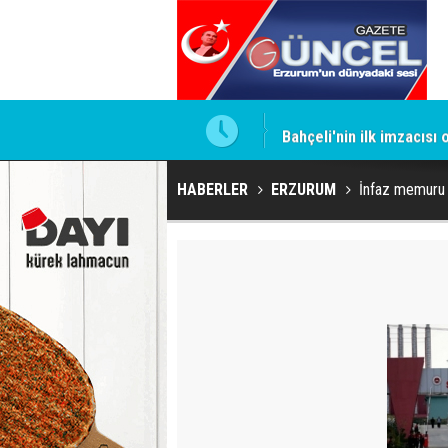
ntrol altında
Bahçeli'nin ilk imzacısı
HABERLER
ERZURUM
İnfaz memuru i