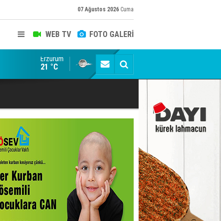
07 Ağustos 2026
Cuma
WEB TV
FOTO GALERİ
Erzurum
Siyaset-Sermaye Çizgisinde Haklılığın Resmi: Selami Al
21 °C