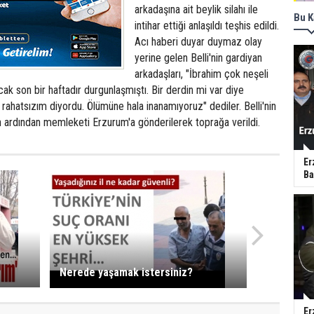
arkadaşına ait beylik silahı ile
Bu K
intihar ettiği anlaşıldı teşhis edildi.
Acı haberi duyar duymaz olay
yerine gelen Belli'nin gardiyan
arkadaşları, "İbrahim çok neşeli
cak son bir haftadır durgunlaşmıştı. Bir derdin mi var diye
ahatsızım diyordu. Ölümüne hala inanamıyoruz" dediler. Belli'nin
n ardından memleketi Erzurum'a gönderilerek toprağa verildi.
Er
Ba
Nerede yaşamak istersiniz?
Er