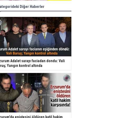
ategorideki Diğer Haberler
zurum Adalet sarayı faciadan dondu: Vali
ruş; Yangın kontrol altında
zurum'da eniştesini öldüren katil hakim