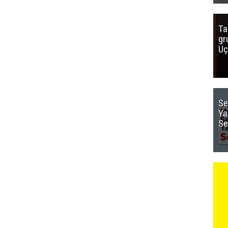
Ta
gr
Uç
Se
Ya
Se