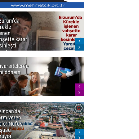
zurum'da
Erzurum dâhil
rekle
Çok Sayıda
lenen
İlde
hşette karar
Uyuşturucuya
sinleşti!
Darbe
rgıtay
zaları onadı
iversitelerde
Başkan
ni dönem
Sekmen'den
Tercih
Döneminde
Erzurum
Vurgusu
zincan'da
Meteoroloji
arm veren
uyardı!
blo! Nüfus
Doğu'ya yaz
şüşü
gelmeyecek
rüyor