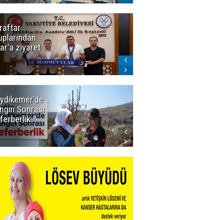
raftar
Ligde yeni
uplarından
sezon
ar'a ziyaret
başlıyor! İlk
düdük Bolu'da
çalacak
ydikemer'de
Muğla
ngın Sonrası
Büyükşehir
ferberlik
Tüm
İmkânlarıyla
Yangın
Sahasında