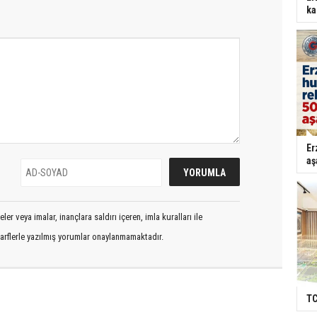
ka
Er
aş
er veya imalar, inançlara saldırı içeren, imla kuralları ile
arflerle yazılmış yorumlar onaylanmamaktadır.
TC