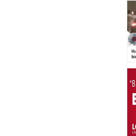
Hı
bi