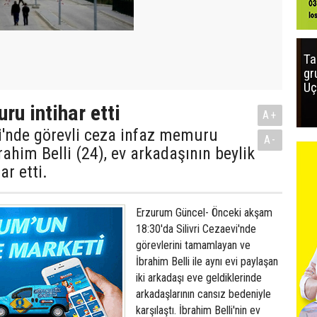
Ta
gr
Uç
ru intihar etti
A+
vi'nde görevli ceza infaz memuru
A-
ahim Belli (24), ev arkadaşının beylik
har etti.
Erzurum Güncel- Önceki akşam
18:30'da Silivri Cezaevi'nde
görevlerini tamamlayan ve
İbrahim Belli ile aynı evi paylaşan
iki arkadaşı eve geldiklerinde
arkadaşlarının cansız bedeniyle
karşılaştı. İbrahim Belli'nin ev