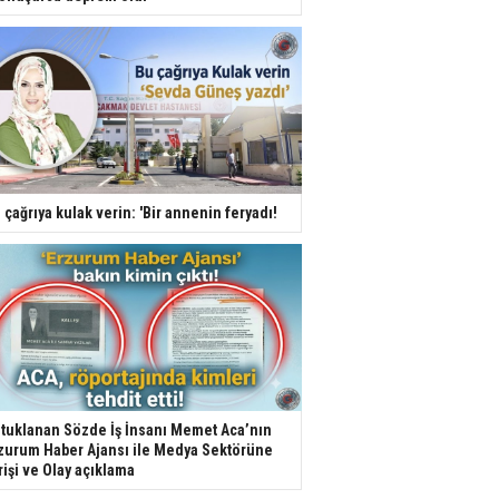
 çağrıya kulak verin: 'Bir annenin feryadı!
tuklanan Sözde İş İnsanı Memet Aca’nın
zurum Haber Ajansı ile Medya Sektörüne
rişi ve Olay açıklama