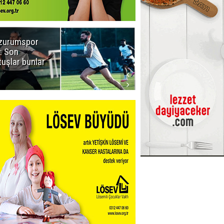
zurumspor
Naruman'dan
: Son
sempatik
tuşlar bunlar
mesaj