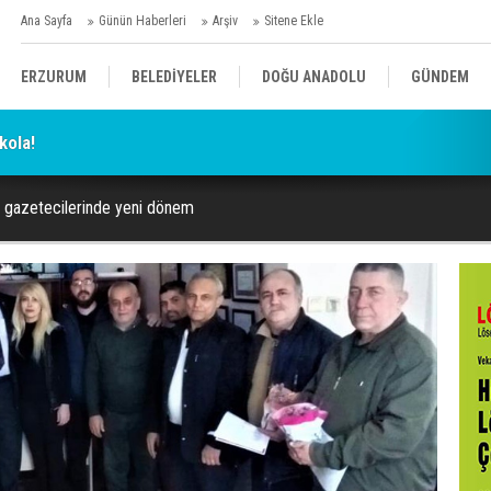
Ana Sayfa
Günün Haberleri
Arşiv
Sitene Ekle
ERZURUM
BELEDİYELER
DOĞU ANADOLU
GÜNDEM
kola!
SİYASET
AFAD/ SAVAŞ
SPOR
t gazetecilerinde yeni dönem
KÜLTÜR/SANAT//MAĞAZİN
BODRUM