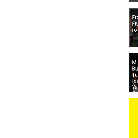
Er
FK
rö
Mu
Bü
T
İm
Ya
Sa