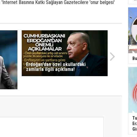
'İnternet Basınına Katkı Sağlayan Gazetecilere 'onur belgesi'
Bu
Erdoğan'dan özel okullardaki
zamlarla ilgili açıklama!
Tu
Er
Gi