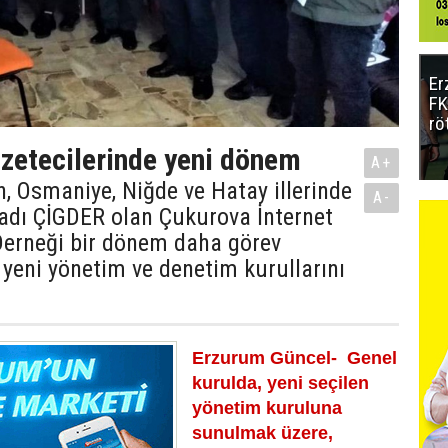
Er
FK
rö
azetecilerinde yeni dönem
A+
, Osmaniye, Niğde ve Hatay illerinde
A-
 adı ÇİGDER olan Çukurova İnternet
Derneği bir dönem daha görev
yeni yönetim ve denetim kurullarını
Erzurum Güncel- Genel
kurulda, yeni seçilen
yönetim kuruluna
sunulmak üzere,