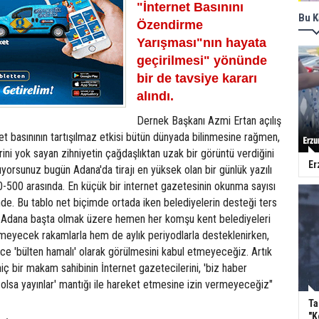
"İnternet Basınını
Bu K
Özendirme
Yarışması"nın hayata
geçirilmesi" yönünde
bir de tavsiye kararı
alındı.
Dernek Başkanı Azmi Ertan açılış
t basınının tartışılmaz etkisi bütün dünyada bilinmesine rağmen,
rini yok sayan zihniyetin çağdaşlıktan uzak bir görüntü verdiğini
Er
kıyorsunuz bugün Adana'da tirajı en yüksek olan bir günlük yazılı
00-500 arasında. En küçük bir internet gazetesinin okunma sayısı
nde. Bu tablo net biçimde ortada iken belediyelerin desteği ters
ın, Adana başta olmak üzere hemen her komşu kent belediyeleri
eyecek rakamlarla hem de aylık periyodlarla desteklenirken,
ece 'bülten hamalı' olarak görülmesini kabul etmeyeceğiz. Artık
iç bir makam sahibinin İnternet gazetecilerini, 'biz haber
l olsa yayınlar' mantığı ile hareket etmesine izin vermeyeceğiz"
Ta
"K