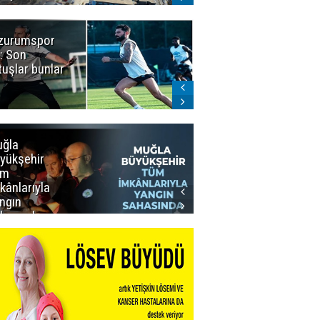
zurumspor
Naruman'dan
: Son
sempatik
tuşlar bunlar
mesaj
ğla
Muğla
yükşehir
Büyükşehir’den
üm
Personeline
kânlarıyla
Rekor
ngın
Promosyon
hasında