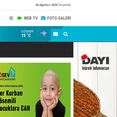
06 Ağustos 2026
Perşembe
WEB TV
FOTO GALERİ
Erzurum
Erzurumspor FK: Son rötuşlar bunlar
15 °C