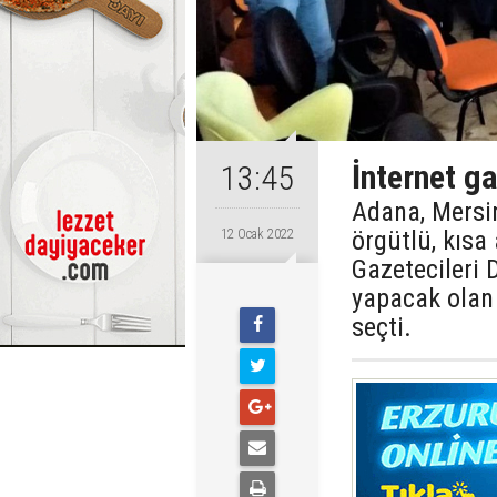
İnternet g
13:45
Adana, Mersin
örgütlü, kısa
12 Ocak 2022
Gazetecileri 
yapacak olan 
seçti.