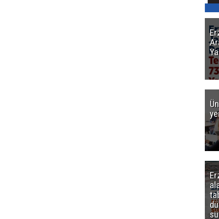
Er
Ar
Ya
Ün
ye
Er
al
ta
dü
sü