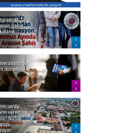
zurum'da 73
Bakan Gürlek
anan Şahıs
duyurdu! 7
kalandı
şirkete
kayyum atandı,
72 şüpheli
gözaltına
alındı
iversitelerde
Başkan
ni dönem
Sekmen'den
Tercih
Döneminde
Erzurum
Vurgusu
zincan'da
Meteoroloji
arm veren
uyardı!
blo! Nüfus
Doğu'ya yaz
şüşü
gelmeyecek
rüyor