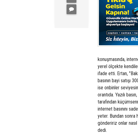
konuşmasında, interne
yerel ölçekte kendile
ifade etti. Ertan, "Ba
basının bayi satışı 3
ise onbinler seviyesi
orantıda. Yazılı bas
tarafından küçümsenm
internet basınını sad
yeter. Bundan sonra h
göndeririz onlar nası
dedi.