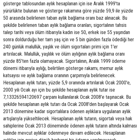
gösterge tablosundan aylık hesaplanan için ise Aralık 1999'ta
yürürlükte bulunan ve gösterge rakamına göre yüzde 59,9 ile yüzde
50 arasında belirlenen taban aylık bağlama oranı baz alınacak. Bu
şekilde belirlenen taban aylık bağlama oranları, sigortalının tahsis
talep tarihi veya ölüm itibarıyla kadın ise 50, erkek ise 55 yaşından
sonra doldurduğu her tam yaş için ve 5 bin günden fazla ödediği her
240 günlük malullük, yaşlık ve ölüm sigortaları primi için 1'er
artırılacak. Malullük, yaşlılık ve ölüm aylığının aylık bağlama oranı
yüzde 85'ten fazla olamayacak. Sigortalının, Aralık 1999 ödeme
dönemi itibarıyla aylığı, belirtilen gösterge rakamı, memur aylık
katsayısı ve aylık bağlama oranının çarpımıyla belirlenecek.
Hesaplanan aylık tutarı, yüzde 5,9 oranında artırılarak Ocak 2000'e,
2000 yılı Ocak ayı için bu şekilde hesaplanan aylık tutar ise
7,13326594120697 çarpanı kullanılarak Ocak 2008'e taşınacak. Bu
şekilde hesaplanan aylık tutarı da Ocak 2008'den başlayarak Ocak
2013 dönemine kadar sigortalılara ödenen aylıklara uygulanan aylık
artışlarıyla yükseltilecek. Hesaplanan aylık tutarın, sigortalı veya hak
sahiplerine Ocak 2013 döneminde ödenen aylık tutarın altında kalması
halinde mevcut aylıklar ödenmeye devam edilecek. Hesaplanan