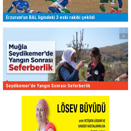
Erzurum'un BAL ligindeki 3 eski rakibi çekildi
Seydikemer'de Yangın Sonrası Seferberlik