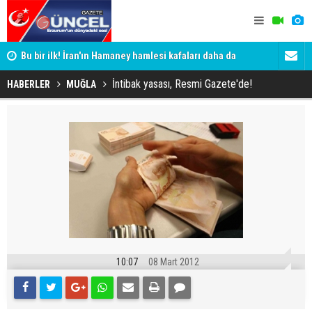
Bu bir ilk! İran'ın Hamaney hamlesi kafaları daha da
Erzurum'da 
karıştırdı
İntibak yasası, Resmi Gazete'de!
HABERLER
MUĞLA
10:07
08 Mart 2012