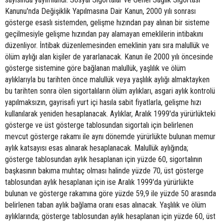
Kanunu'nda Değişiklik Yapılmasına Dair Kanun, 2000 yılı sonrası
gösterge esaslı sistemden, gelişme hızından pay alınan bir sisteme
geçilmesiyle gelişme hızından pay alamayan emeklilerin intibakını
düzenliyor. İntibak düzenlemesinden emeklinin yanı sıra malullük ve
ölüm aylığı alan kişiler de yararlanacak. Kanun ile 2000 yılı öncesinde
gösterge sistemine göre bağlanan malullük, yaşlılık ve ölüm
aylıklarıyla bu tarihten önce malullük veya yaşlılık aylığı almaktayken
bu tarihten sonra ölen sigortalıların ölüm aylıkları, asgari aylık kontrolü
yapılmaksızın, gayrisafi yurt içi hasıla sabit fiyatlarla, gelişme hızı
kullanılarak yeniden hesaplanacak. Aylıklar, Aralık 1999'da yürürlükteki
gösterge ve üst gösterge tablosundan sigortalı için belirlenen
mevcut gösterge rakamı ile aynı dönemde yürürlükte bulunan memur
aylık katsayısı esas alınarak hesaplanacak. Malullük aylığında;
gösterge tablosundan aylık hesaplanan için yüzde 60, sigortalının
başkasının bakıma muhtaç olması halinde yüzde 70, üst gösterge
tablosundan aylık hesaplanan için ise Aralık 1999'da yürürlükte
bulunan ve gösterge rakamına göre yüzde 59,9 ile yüzde 50 arasında
belirlenen taban aylık bağlama oranı esas alınacak. Yaşlılık ve ölüm
aylıklarında; gösterge tablosundan aylık hesaplanan için yüzde 60, üst