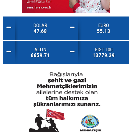
DOLAR
EURO
47.68
55.13
ALTIN
BIST 100
6659.71
13779.39