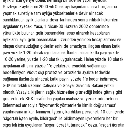
aylıklar için geriye dönük herhangi bir ödeme yapılmayacak.
Sözleşme aylıklarını 2000 yılı Ocak ayı başından sonra borçlanma
yapmak suretiyle tam aylığa yükseltenlerle devir alınacak
sandıklardan aylık alanlara, devir tarihinden sonra intibak hükümleri
uygulanmayacak. Yasa, 1 Nisan-30 Haziran 2002 döneminde
yürürlükte bulunan gelir basamakları esas alınarak hesaplanan
aylıkların, aynı gelir basamakları üzerinden yeniden hesaplanması ve
oluşan olumsuzluğun giderilmesini de amaçlıyor. İlaçtan alınan katkı
payı yüzde 1-20 olarak uygulanacak İlaçtan alınan katkı payı yüzde
10-20 yerine, yüzde 1-20 olarak uygulanacak. Halen yüzde 10 olarak
uygulanan alt sınır yüzde 1'e çekilerek, esneklik sağlanması
hedefleniyor. Vücut dışı protez ve ortezlerle ayakta tedavide
sağlanan ilaçlarda alınacak katkı payını yüzde 1'e kadar indirmeye,
SGK'nın teklifi üzerine Çalışma ve Sosyal Güvenlik Bakanı yetkili
olacak. Yasayla, kişilerin sağlık hizmetine gitmediği halde gitmiş gibi
gösterilerek SGK tarafından yapılan usulsüz ve yersiz ödemelerin
önlenmesi amacıyla ''biyometrik yöntemlerle kimlik doğrulaması''
yapılmasına imkan tanınıyor. İşten çıkardıkları personeli, 10 gün içinde
''sigortalı işten ayrılış bildirgesi'' ile bildirmeyen işverenlere her bir
sigortalı için uygulanan ''asgari ücret tutarındaki'' ceza, ''asgari ücretin