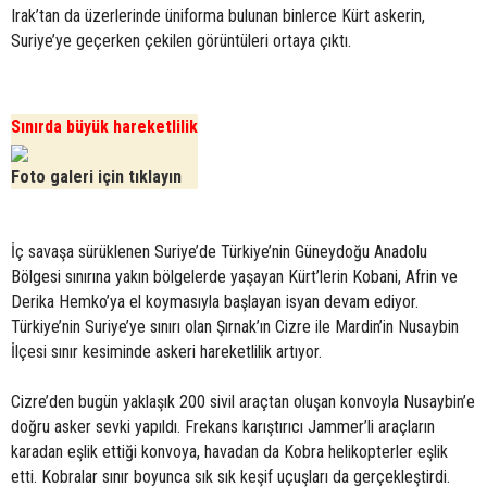
Irak’tan da üzerlerinde üniforma bulunan binlerce Kürt askerin,
Suriye’ye geçerken çekilen görüntüleri ortaya çıktı.
Sınırda büyük hareketlilik
Foto galeri için tıklayın
İç savaşa sürüklenen Suriye’de Türkiye’nin Güneydoğu Anadolu
Bölgesi sınırına yakın bölgelerde yaşayan Kürt’lerin Kobani, Afrin ve
Derika Hemko’ya el koymasıyla başlayan isyan devam ediyor.
Türkiye’nin Suriye’ye sınırı olan Şırnak’ın Cizre ile Mardin’in Nusaybin
İlçesi sınır kesiminde askeri hareketlilik artıyor.
Cizre’den bugün yaklaşık 200 sivil araçtan oluşan konvoyla Nusaybin’e
doğru asker sevki yapıldı. Frekans karıştırıcı Jammer’li araçların
karadan eşlik ettiği konvoya, havadan da Kobra helikopterler eşlik
etti. Kobralar sınır boyunca sık sık keşif uçuşları da gerçekleştirdi.