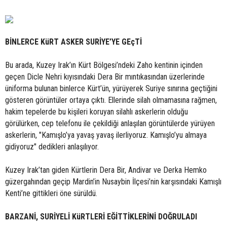
BİNLERCE KüRT ASKER SURİYE’YE GEçTİ
Bu arada, Kuzey Irak’ın Kürt Bölgesi’ndeki Zaho kentinin içinden
geçen Dicle Nehri kıyısındaki Dera Bir mıntıkasından üzerlerinde
üniforma bulunan binlerce Kürt’ün, yürüyerek Suriye sınırına geçtiğini
gösteren görüntüler ortaya çıktı. Ellerinde silah olmamasına rağmen,
hakim tepelerde bu kişileri koruyan silahlı askerlerin olduğu
görülürken, cep telefonu ile çekildiği anlaşılan görüntülerde yürüyen
askerlerin, "Kamışlo’ya yavaş yavaş ilerliyoruz. Kamışlo’yu almaya
gidiyoruz" dedikleri anlaşılıyor.
Kuzey Irak’tan giden Kürtlerin Dera Bir, Andivar ve Derka Hemko
güzergahından geçip Mardin’in Nusaybin İlçesi’nin karşısındaki Kamışlı
Kenti’ne gittikleri öne sürüldü.
BARZANİ, SURİYELİ KüRTLERİ EĞİTTİKLERİNİ DOĞRULADI