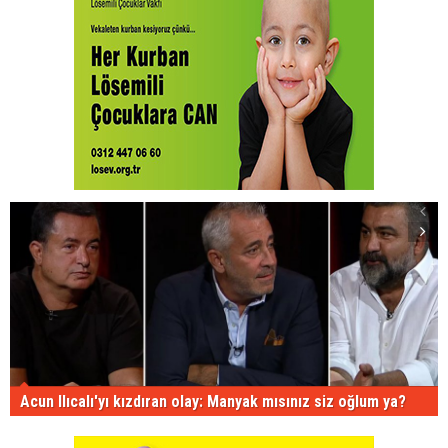
Acun Ilıcalı'yı kızdıran olay: Manyak mısınız siz oğlum ya?