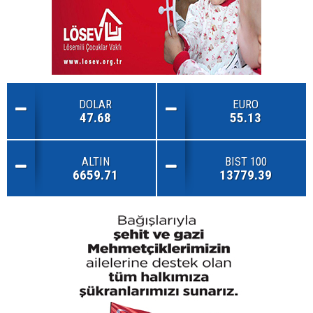
DOLAR
EURO
47.68
55.13
ALTIN
BIST 100
6659.71
13779.39