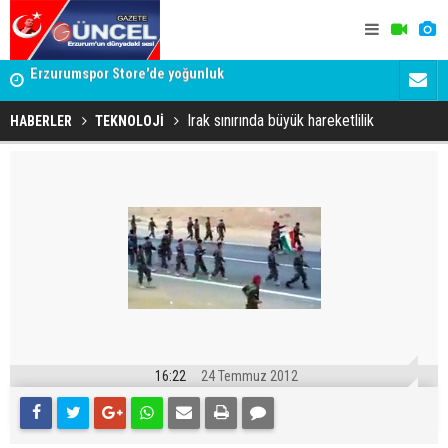
Adalet Bakanı Gürlek'ten Demirtaş iddiasına yalanlama:
Dadaş 2.ha
Böyle bir açıklama yapmadım
Irak sınırında büyük hareketlilik
HABERLER
TEKNOLOJİ
16:22
24 Temmuz 2012