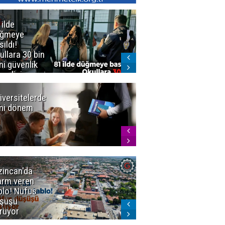
 ilde
Erzurum'da
üğmeye
Kürekle
sıldı!
işlenen
ullara 30 bin
vahşette karar
ni güvenlik
kesinleşti!
revlisi
Yargıtay
cezaları onadı
iversitelerde
Başkan
ni dönem
Sekmen'den
Tercih
Döneminde
Erzurum
Vurgusu
zincan'da
Meteoroloji
arm veren
uyardı!
blo! Nüfus
Doğu'ya yaz
şüşü
gelmeyecek
rüyor