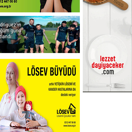
driguez'in
Icardi'den
ğum günü
Galatasaray'a
tlandı
ret! Böyle
biteceğini
kimse tahmin
edemezdi