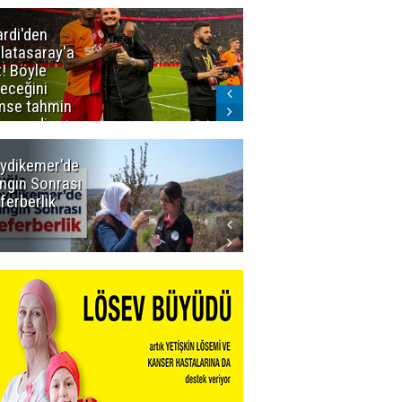
ardi'den
Taraftar
latasaray'a
gruplarından
t! Böyle
Uçar'a ziyaret
teceğini
mse tahmin
emezdi
ydikemer'de
Muğla
ngın Sonrası
Büyükşehir
ferberlik
Tüm
İmkânlarıyla
Yangın
Sahasında