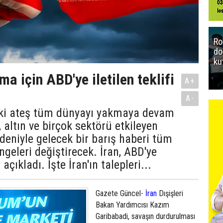
Ro
do
ku
ma için ABD'ye iletilen teklifi
A+
A-
ki ateş tüm dünyayı yakmaya devam
, altın ve birçok sektörü etkileyen
deniyle gelecek bir barış haberi tüm
geleri değiştirecek. İran, ABD'ye
 açıkladı. İşte İran'ın talepleri...
Gazete Güncel-
İran
Dışişleri
Bakan Yardımcısı Kazım
Garibabadi, savaşın durdurulması