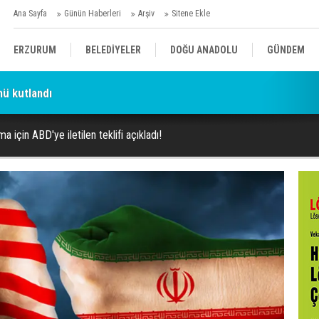
Ana Sayfa
Günün Haberleri
Arşiv
Sitene Ekle
ERZURUM
BELEDİYELER
DOĞU ANADOLU
GÜNDEM
ü kutlandı
SİYASET
AFAD/ SAVAŞ
SPOR
ma için ABD'ye iletilen teklifi açıkladı!
KÜLTÜR/SANAT//MAĞAZİN
BODRUM