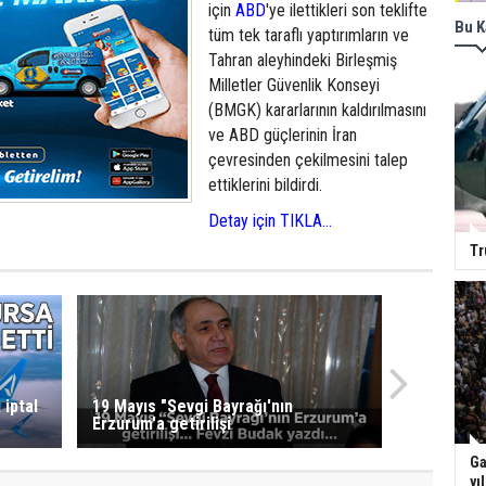
için
ABD
'ye ilettikleri son teklifte
Bu K
tüm tek taraflı yaptırımların ve
Tahran aleyhindeki Birleşmiş
Milletler Güvenlik Konseyi
(BMGK) kararlarının kaldırılmasını
ve ABD güçlerinin İran
çevresinden çekilmesini talep
ettiklerini bildirdi.
Detay için TIKLA...
Tr
 iptal
19 Mayıs "Sevgi Bayrağı'nın
Erzurum'a getirilişi
Ga
yı