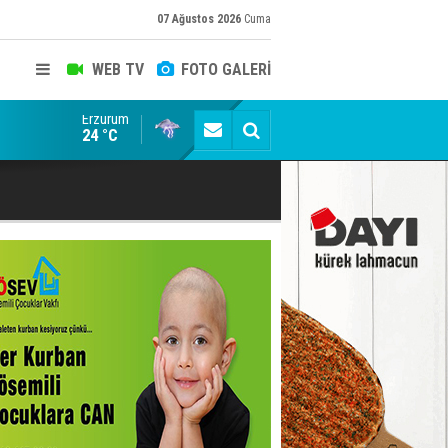
07 Ağustos 2026
Cuma
WEB TV
FOTO GALERİ
Erzurum
81 ilde düğmeye basıldı! Okullara 30 bin yeni güvenli
24 °C