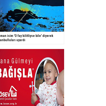
man isim 'O fay kilitliyse bile' diyerek
tanbulluları uyardı