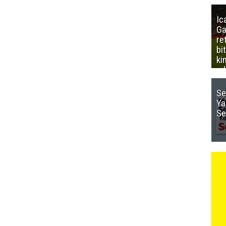
Ic
Ga
re
bi
ki
ed
Se
Ya
Se