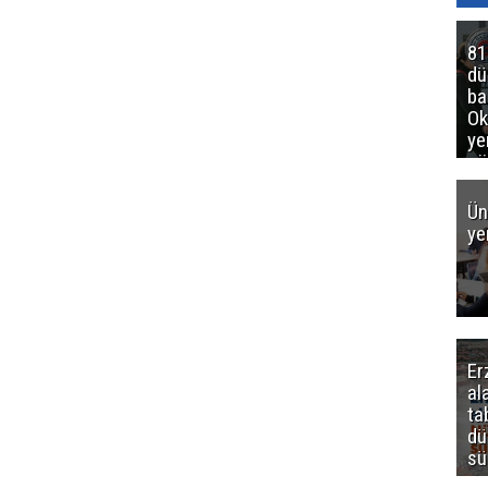
81
d
ba
Ok
ye
gö
Ün
ye
Er
al
ta
dü
sü