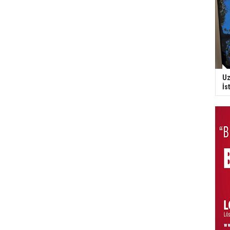
Uz
İs