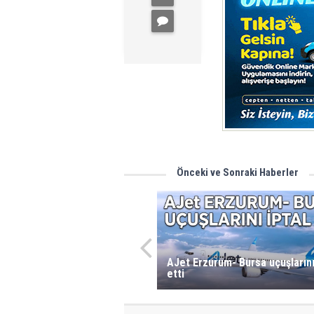
Önceki ve Sonraki Haberler
AJet Erzurum- Bursa uçuşlarını
etti