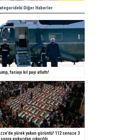
ategorideki Diğer Haberler
ump, faciayı kıl payı atlattı!
zze'de yürek yakan görüntü! 112 cenaze 3
l sonra enkazdan çıkarıldı