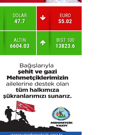
DOLAR
EURO
47.7
55.02
ALTIN
BIST 100
6604.03
13823.6