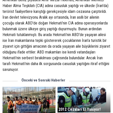
Haber Alma Teşkilatı (CIA) adına casusluk yaptığı ve ülkede (İran'da)
terörist faaliyetlere karıştığı gerekçesiyle idam cezasına çarptırıldı.
İran devlet televizyonu Aralık ayı ortasında, İran asıllı bir ailenin
çocuğu olarak ABD'de doğan Hekmati'nin CIA adına operasyonlarda
bulunmak üzere ülkeye giriş yaptığı duyurmuştu. Bunun ardından
Hekmati tutuklanmıştı. Bu arada Hekmati'nin ABD'de yaşayan ailesi
ise İran makamlarına tepki göstererek çocuklarının İran'a turistik bir
ziyaret için gittiğini amacının da orada yaşayan aile büyüklerini ziyaret
olduğunu ifade ettiler. ABD makamları ise kendi vatandaşları
Hekmati'nin serbest bırakılması çağrısında bulundular. Ancak İran
tarafı Hekmati'nin daha ilk sorgusunda casusluk yaptığını itiraf ettiğini
savunuyor.
Önceki ve Sonraki Haberler
2012 Cezaları El Yakıyor!