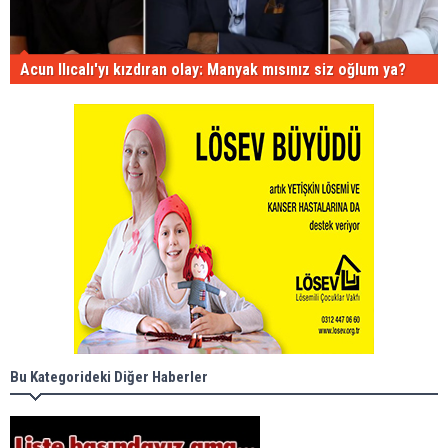
Acun Ilıcalı'yı kızdıran olay: Manyak mısınız siz oğlum ya?
Bu Kategorideki Diğer Haberler