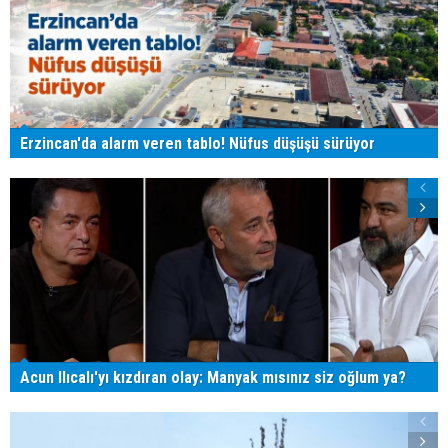
Erzincan'da alarm veren tablo! Nüfus düşüşü sürüyor
Acun Ilıcalı'yı kızdıran olay: Manyak mısınız siz oğlum ya?