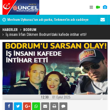
Merhum Uykusuz'un adı parka, Sekmen'in adı caddeye
Konuşanlar'
verildi
Gözaltına a
HABERLER
BODRUM
İş insanı İrfan Dikmen Bodrum'daki kafede intihar etti!
12:30
01 Eylül 2025