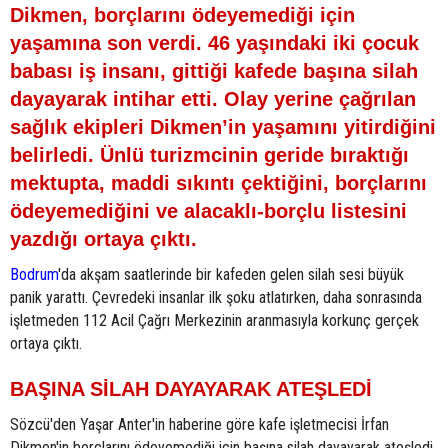
Dikmen, borçlarını ödeyemediği için
yaşamına son verdi. 46 yaşındaki iki çocuk
babası iş insanı, gittiği kafede başına silah
dayayarak intihar etti. Olay yerine çağrılan
sağlık ekipleri Dikmen’in yaşamını yitirdiğini
belirledi. Ünlü turizmcinin geride bıraktığı
mektupta, maddi sıkıntı çektiğini, borçlarını
ödeyemediğini ve alacaklı-borçlu listesini
yazdığı ortaya çıktı.
Bodrum
'da akşam saatlerinde bir kafeden gelen silah sesi büyük
panik yarattı. Çevredeki insanlar ilk şoku atlatırken, daha sonrasında
işletmeden 112 Acil Çağrı Merkezinin aranmasıyla korkunç gerçek
ortaya çıktı.
BAŞINA SİLAH DAYAYARAK ATEŞLEDİ
Sözcü'den Yaşar Anter'in haberine göre kafe işletmecisi İrfan
Dikmen'in borçlarını ödeyemediği için başına silah dayayarak ateşledi.