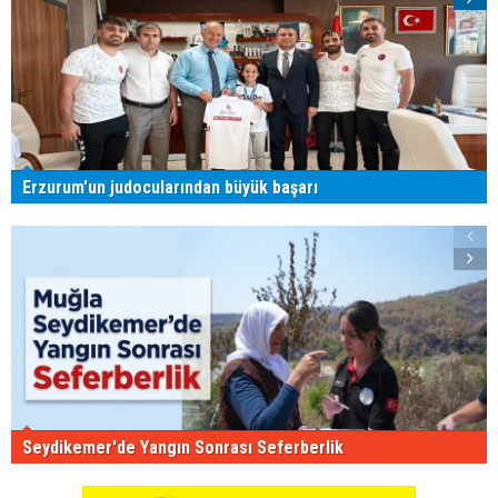
Erzurum'un judocularından büyük başarı
Seydikemer'de Yangın Sonrası Seferberlik