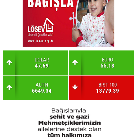
DOLAR
EURO
47.69
55.18
ALTIN
BIST 100
6649.34
13779.39