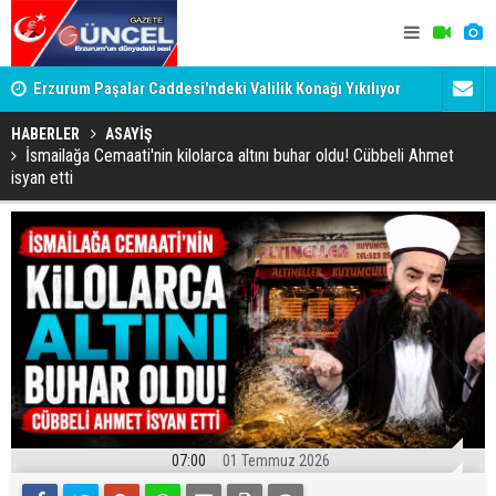
:
Erzurum Paşalar Caddesi'ndeki Valilik Konağı Yıkılıyor
ERZURUM F
mu?
İSTİYOR?
HABERLER
ASAYİŞ
İsmailağa Cemaati'nin kilolarca altını buhar oldu! Cübbeli Ahmet
isyan etti
07:00
01 Temmuz 2026