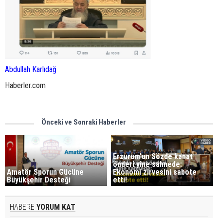
Abdullah Karlıdağ
Haberler.com
Önceki ve Sonraki Haberler
Erzurum'un Sözde kanat
önderi yine sahnede:
Amatör Sporun Gücüne
Ekonomi zirvesini sabote
Büyükşehir Desteği
etti!
HABERE
YORUM KAT