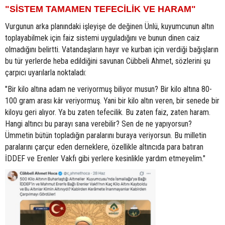
"SİSTEM TAMAMEN TEFECİLİK VE HARAM"
Vurgunun arka planındaki işleyişe de değinen Ünlü, kuyumcunun altın
toplayabilmek için faiz sistemi uyguladığını ve bunun dinen caiz
olmadığını belirtti. Vatandaşların hayır ve kurban için verdiği bağışların
bu tür yerlerde heba edildiğini savunan Cübbeli Ahmet, sözlerini şu
çarpıcı uyarılarla noktaladı:
"Bir kilo altına adam ne veriyormuş biliyor musun? Bir kilo altına 80-
100 gram arası kâr veriyormuş. Yani bir kilo altın veren, bir senede bir
kiloyu geri alıyor. Ya bu zaten tefecilik. Bu zaten faiz, zaten haram.
Hangi altıncı bu parayı sana verebilir? Sen de ne yapıyorsun?
Ümmetin bütün topladığın paralarını buraya veriyorsun. Bu milletin
paralarını çarçur eden derneklere, özellikle altıncıda para batıran
İDDEF ve Erenler Vakfı gibi yerlere kesinlikle yardım etmeyelim."