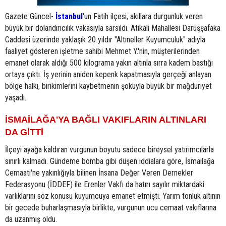
Gazete Güncel-
İstanbul
'un Fatih ilçesi, akıllara durgunluk veren
büyük bir dolandırıcılık vakasıyla sarsıldı. Atikali Mahallesi Darüşşafaka
Caddesi üzerinde yaklaşık 20 yıldır "Altıneller Kuyumculuk" adıyla
faaliyet gösteren işletme sahibi Mehmet Y.'nin, müşterilerinden
emanet olarak aldığı 500 kilograma yakın altınla sırra kadem bastığı
ortaya çıktı. İş yerinin aniden kepenk kapatmasıyla gerçeği anlayan
bölge halkı, birikimlerini kaybetmenin şokuyla büyük bir mağduriyet
yaşadı.
İSMAİLAĞA'YA BAĞLI VAKIFLARIN ALTINLARI
DA GİTTİ
İlçeyi ayağa kaldıran vurgunun boyutu sadece bireysel yatırımcılarla
sınırlı kalmadı. Gündeme bomba gibi düşen iddialara göre, İsmailağa
Cemaati'ne yakınlığıyla bilinen İnsana Değer Veren Dernekler
Federasyonu (İDDEF) ile Erenler Vakfı da hatırı sayılır miktardaki
varlıklarını söz konusu kuyumcuya emanet etmişti. Yarım tonluk altının
bir gecede buharlaşmasıyla birlikte, vurgunun ucu cemaat vakıflarına
da uzanmış oldu.