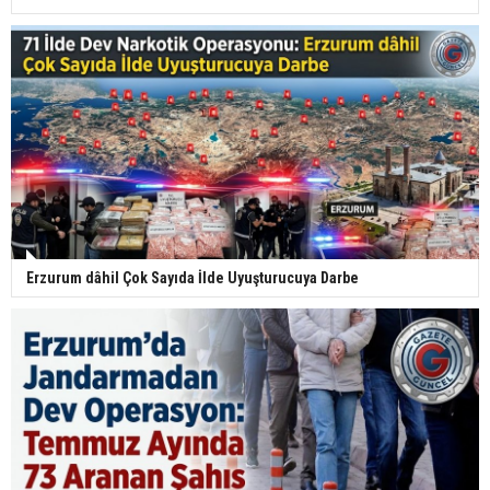
Erzurum dâhil Çok Sayıda İlde Uyuşturucuya Darbe