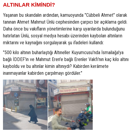
ALTINLAR KİMİNDİ?
Yaşanan bu skandalın ardından, kamuoyunda "Cübbeli Ahmet" olarak
tanınan Ahmet Mahmut Ünlü cephesinden çarpıcı bir açıklama geldi.
Daha önce bu vakıfların yönetimlerine karşı uyarılarda bulunduğunu
hatırlatan Ünlü, sosyal medya hesabı üzerinden kaybolan altınların
miktarını ve kaynağını sorgulayarak şu ifadeleri kullandı:
"500 kilo altının buharlaştığı Altıneller Kuyumcusu'nda İsmailağa'ya
bağlı İDDEF'in ve Mahmut Eren'e bağlı Erenler Vakfı'nın kaç kilo altını
kayboldu ve bu altınlar kimin altınıydı? Kabirden kerâmete
inanmayanlar kabirden çarpılmayı gördüler."