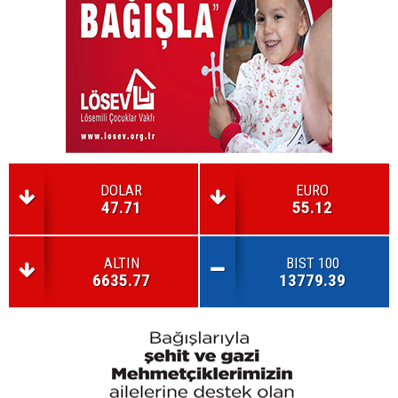
DOLAR
EURO
47.71
55.12
ALTIN
BIST 100
6635.77
13779.39