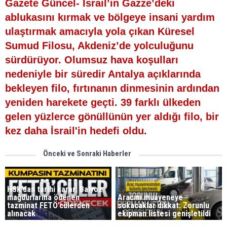
Gazete Güncel- İsrail’in Gazze’deki
ablukasını kırmak ve bölgeye insani yardım
ulaştırmak amacıyla yola çıkan Küresel
Sumud Filosu, Akdeniz’de yolculuğunu
sürdürüyor. Olumsuz hava koşulları
nedeniyle bir süredir Antalya açıklarında
bekleyen filo, fırtınanın dinmesinin ardından
yeniden harekete geçti. 39 farklı ülkeden
gelen yüzlerce gönüllünün yer aldığı filo, bir
kez daha İsrail'in hedefi oldu.
Önceki ve Sonraki Haberler
HSK’dan tarihi karar: Balyoz
mağdurlarına ödenen
Aracını muayeneye
tazminat FETÖ’cülerden
sokacaklar dikkat: Zorunlu
alınacak
ekipman listesi genişletildi