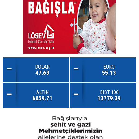
DOLAR
EURO
47.68
55.13
ALTIN
BIST 100
6659.71
13779.39