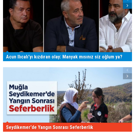
Acun Ilıcalı'yı kızdıran olay: Manyak mısınız siz oğlum ya?
Seydikemer'de Yangın Sonrası Seferberlik