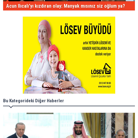
Acun Ilıcalı'yı kızdıran olay: Manyak mısınız siz oğlum ya?
Bu Kategorideki Diğer Haberler