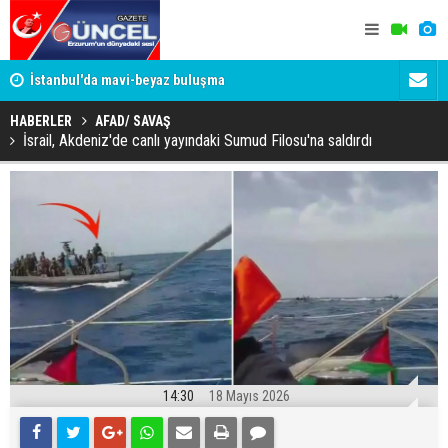
um
İstanbul'da mavi-beyaz buluşma
Erzurumspo
HABERLER
AFAD/ SAVAŞ
İsrail, Akdeniz'de canlı yayındaki Sumud Filosu'na saldırdı
14:30
18 Mayıs 2026