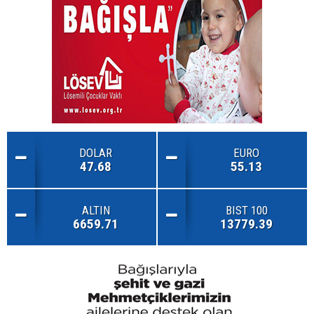
DOLAR
EURO
47.68
55.13
ALTIN
BIST 100
6659.71
13779.39