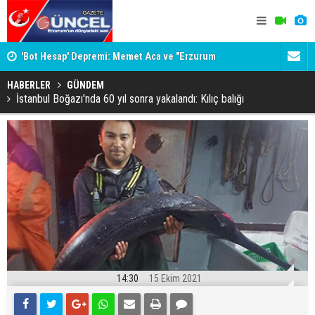
İNE
'Bot Hesap' Depremi: Memet Aca ve "Erzurum
Bala İkra'y
Cumhuriyeti" İddiaları Gündemde
HABERLER
GÜNDEM
İstanbul Boğazı'nda 60 yıl sonra yakalandı: Kılıç balığı
14:30
15 Ekim 2021