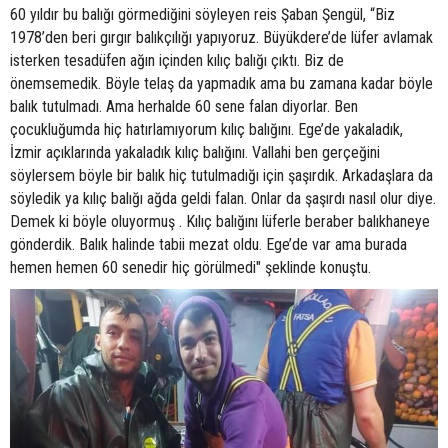
60 yıldır bu balığı görmediğini söyleyen reis Şaban Şengül, “Biz
1978’den beri gırgır balıkçılığı yapıyoruz. Büyükdere’de lüfer avlamak
isterken tesadüfen ağın içinden kılıç balığı çıktı. Biz de
önemsemedik. Böyle telaş da yapmadık ama bu zamana kadar böyle
balık tutulmadı. Ama herhalde 60 sene falan diyorlar. Ben
çocukluğumda hiç hatırlamıyorum kılıç balığını. Ege’de yakaladık,
İzmir açıklarında yakaladık kılıç balığını. Vallahi ben gerçeğini
söylersem böyle bir balık hiç tutulmadığı için şaşırdık. Arkadaşlara da
söyledik ya kılıç balığı ağda geldi falan. Onlar da şaşırdı nasıl olur diye.
Demek ki böyle oluyormuş . Kılıç balığını lüferle beraber balıkhaneye
gönderdik. Balık halinde tabii mezat oldu. Ege’de var ama burada
hemen hemen 60 senedir hiç görülmedi" şeklinde konuştu.