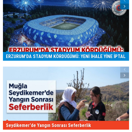
ERZURUM’DA STADYUM KÖRDÜĞÜMÜ: YENİ İHALE YİNE İPTAL
Seydikemer'de Yangın Sonrası Seferberlik