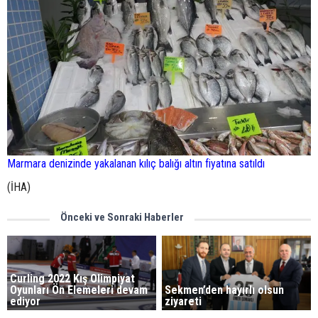
Marmara denizinde yakalanan kılıç balığı altın fiyatına satıldı
(İHA)
Önceki ve Sonraki Haberler
Curling 2022 Kış Olimpiyat
Oyunları Ön Elemeleri devam
Sekmen’den hayırlı olsun
ediyor
ziyareti