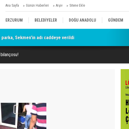
Ana Sayfa
Günün Haberleri
Arşiv
Sitene Ekle
ERZURUM
BELEDİYELER
DOĞU ANADOLU
GÜNDEM
parka, Sekmen'in adı caddeye verildi
SİYASET
AFAD/ SAVAŞ
SPOR
bilançosu!
KÜLTÜR/SANAT//MAĞAZİN
BODRUM