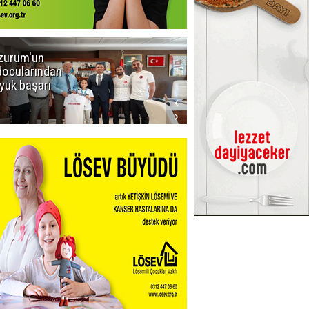
zurum'un
Amar süper
docularından
ligi seviyor!
yük başarı