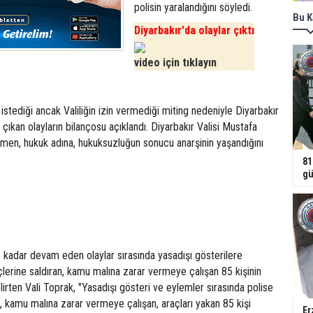
polisin yaralandığını söyledi.
Bu K
Diyarbakır'da olaylar çıktı
video için tıklayın
tediği ancak Valiliğin izin vermediği miting nedeniyle Diyarbakır
ıkan olayların bilançosu açıklandı. Diyarbakır Valisi Mustafa
ğmen, hukuk adına, hukuksuzluğun sonucu anarşinin yaşandığını
81
gü
 kadar devam eden olaylar sırasında yasadışı gösterilere
üçlerine saldıran, kamu malına zarar vermeye çalışan 85 kişinin
elirten Vali Toprak, "Yasadışı gösteri ve eylemler sırasında polise
na, kamu malına zarar vermeye çalışan, araçları yakan 85 kişi
Er