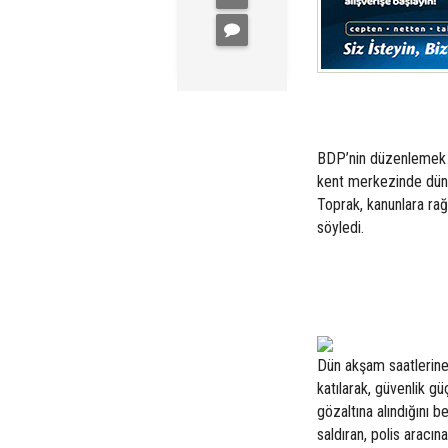
BDP’nin düzenlemek is
kent merkezinde dün ç
Toprak, kanunlara ra
söyledi.
Dün akşam saatlerine
katılarak, güvenlik g
gözaltına alındığını b
saldıran, polis aracı