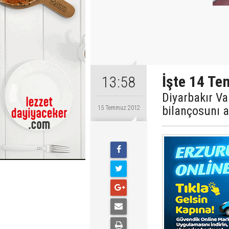
İşte 14 Te
13:58
Diyarbakır Va
bilançosunı a
15 Temmuz 2012