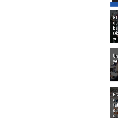
81
d
ba
Ok
ye
gö
Ün
ye
Er
al
ta
dü
sü