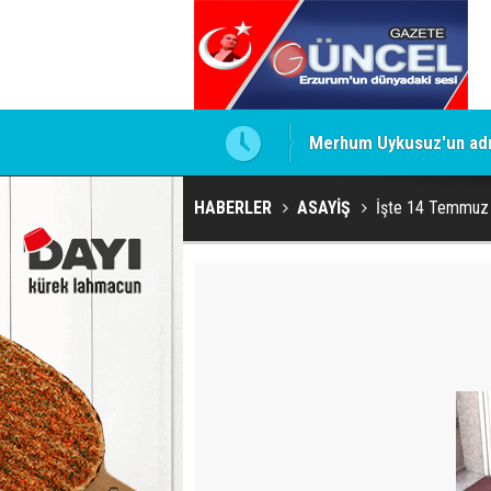
Merhum Uykusuz'un adı 
HABERLER
ASAYİŞ
İşte 14 Temmuz 