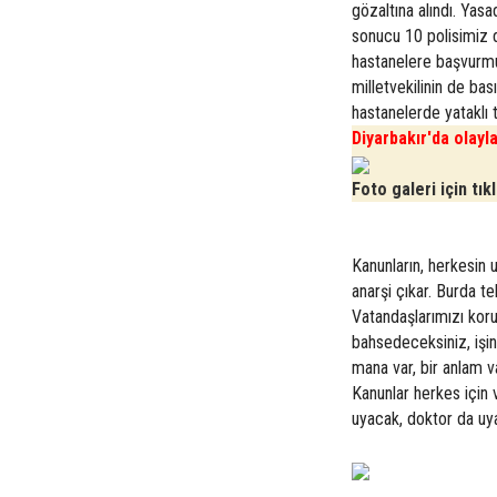
gözaltına alındı. Yasad
sonucu 10 polisimiz d
hastanelere başvurmuş
milletvekilinin de ba
hastanelerde yataklı 
Diyarbakır'da olayla
Foto galeri için tık
Kanunların, herkesin 
anarşi çıkar. Burda te
Vatandaşlarımızı kor
bahsedeceksiniz, işi
mana var, bir anlam va
Kanunlar herkes için 
uyacak, doktor da uy