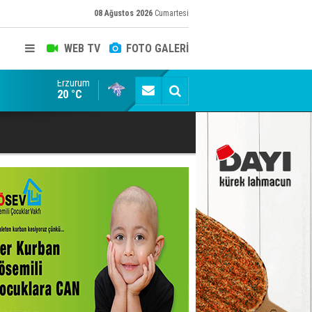
08 Ağustos 2026
Cumartesi
WEB TV
FOTO GALERİ
Erzurum
Konuşanlar'a katıldı, söyledikleri başına iş açtı! Göza
20 °C