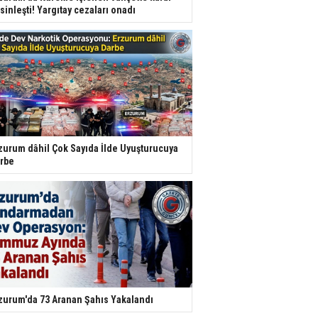
sinleşti! Yargıtay cezaları onadı
zurum dâhil Çok Sayıda İlde Uyuşturucuya
rbe
zurum'da 73 Aranan Şahıs Yakalandı