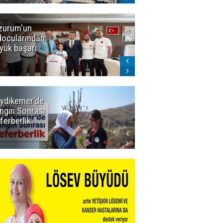
zurum'un
Amar süper
docularından
ligi seviyor!
yük başarı
ydikemer'de
Muğla
ngın Sonrası
Büyükşehir
ferberlik
Tüm
İmkânlarıyla
Yangın
Sahasında