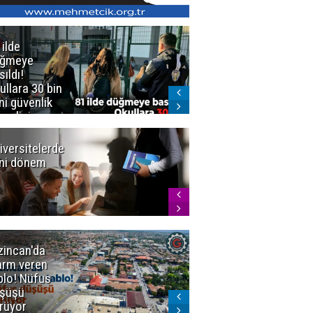
 ilde
Erzurum'da
üğmeye
Kürekle
sıldı!
işlenen
ullara 30 bin
vahşette karar
ni güvenlik
kesinleşti!
revlisi
Yargıtay
cezaları onadı
iversitelerde
Başkan
ni dönem
Sekmen'den
Tercih
Döneminde
Erzurum
Vurgusu
zincan'da
Meteoroloji
arm veren
uyardı!
blo! Nüfus
Doğu'ya yaz
şüşü
gelmeyecek
rüyor