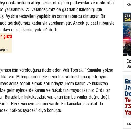
ışı göstericilerin attığı taşlar, el yapımı patlayıcılar ve molotoflar
ke
e yaralanmış, 25 vatandaşımız da gazdan etkilendiği için
. Ayakta tedavileri yapıldıktan sonra taburcu olmuştur. Bir
sında gördüğümüz kadarıyla yaralanmıştır. Ancak şu saat itibariyle
tedavi gören kimse yoktur" dedi.
r çıktı
layın
Er
Da
uyması için varolduğunu ifade eden Vali Toprak, "Kanunlar yoksa
hlike var. Miting öncesi ele geçirilen silahlar bunu gösteriyor.
umak adına tedbir almak zorundayız. Hem kanun ve hukuktan
nize gelmeyince de kanun ve hukuk tanımayacaksınız. Orda bir
r. Burada bir hukuksuzluk var, onun için bu yanlış, doğru değil.
vardır. Herkesin uyması için vardır. Bu kanunlara, avukat da
acak, herkes uyacak" diye konuştu.
Er