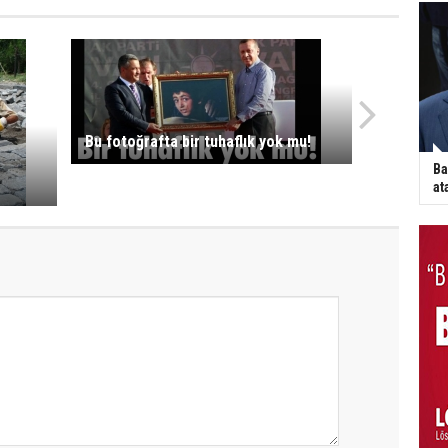
Bu fotoğrafta bir tuhaflık yok mu!
Ba
at