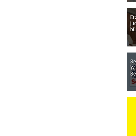
Er
ju
bü
Se
Ya
Se