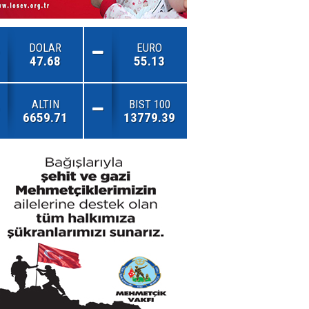
DOLAR
EURO
47.68
55.13
ALTIN
BIST 100
6659.71
13779.39