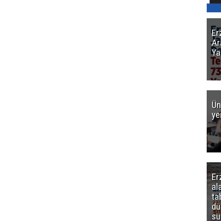
Er
Ar
Ya
Ün
ye
Er
al
ta
dü
sü