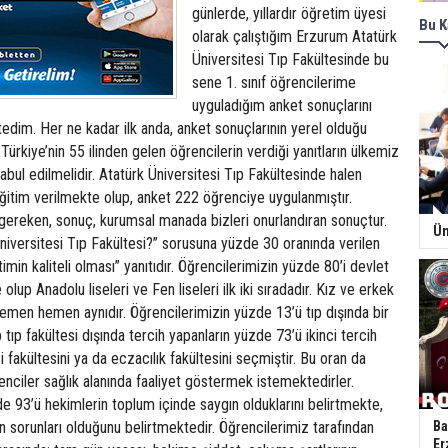
günlerde, yıllardır öğretim üyesi
Bu K
olarak çalıştığım Erzurum Atatürk
Üniversitesi Tıp Fakültesinde bu
sene 1. sınıf öğrencilerime
uyguladığım anket sonuçlarını
tedim. Her ne kadar ilk anda, anket sonuçlarının yerel olduğu
Türkiye’nin 55 ilinden gelen öğrencilerin verdiği yanıtların ülkemiz
abul edilmelidir. Atatürk Üniversitesi Tıp Fakültesinde halen
ğitim verilmekte olup, anket 222 öğrenciye uygulanmıştır.
ereken, sonuç, kurumsal manada bizleri onurlandıran sonuçtur.
Ün
iversitesi Tıp Fakültesi?” sorusuna yüzde 30 oranında verilen
timin kaliteli olması” yanıtıdır. Öğrencilerimizin yüzde 80’i devlet
olup Anadolu liseleri ve Fen liseleri ilk iki sıradadır. Kız ve erkek
emen hemen aynıdır. Öğrencilerimizin yüzde 13’ü tıp dışında bir
tıp fakültesi dışında tercih yapanların yüzde 73’ü ikinci tercih
i fakültesini ya da eczacılık fakültesini seçmiştir. Bu oran da
renciler sağlık alanında faaliyet göstermek istemektedirler.
e 93’ü hekimlerin toplum içinde saygın olduklarını belirtmekte,
n sorunları olduğunu belirtmektedir. Öğrencilerimiz tarafından
Ba
Er