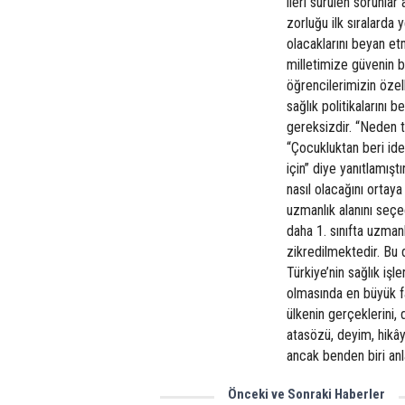
ileri sürülen sorunlar
zorluğu ilk sıralarda 
olacaklarını beyan et
milletimize güvenin b
öğrencilerimizin özel
sağlık politikalarını
gereksizdir. “Neden t
“Çocukluktan beri id
için” diye yanıtlamışt
nasıl olacağını ortay
uzmanlık alanını seçec
daha 1. sınıfta uzmanlı
zikredilmektedir. Bu 
Türkiye’nin sağlık işl
olmasında en büyük fa
ülkenin gerçeklerini, 
atasözü, deyim, hikây
ancak benden biri an
Önceki ve Sonraki Haberler