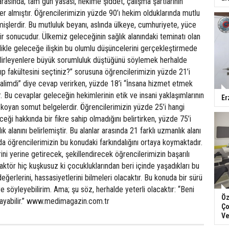
 arasında; tam gün yasası, hekime şiddet, çalışma şartlarının
yer almıştır. Öğrencilerimizin yüzde 90’ı hekim olduklarında mutlu
mişlerdir. Bu mutluluk beyanı, aslında ülkeye, cumhuriyete, yüce
ir sonucudur. Ülkemiz geleceğinin sağlık alanındaki teminatı olan
likle geleceğe ilişkin bu olumlu düşüncelerini gerçekleştirmede
 belirleyenlere büyük sorumluluk düştüğünü söylemek herhalde
ıp fakültesini seçtiniz?” sorusuna öğrencilerimizin yüzde 21’i
ealimdi” diye cevap verirken, yüzde 18’i “İnsana hizmet etmek
ır. Bu cevaplar geleceğin hekimlerinin etik ve insani yaklaşımlarının
Er
a koyan somut belgelerdir. Öğrencilerimizin yüzde 25’i hangi
eği hakkında bir fikre sahip olmadığını belirtirken, yüzde 75’i
k alanını belirlemiştir. Bu alanlar arasında 21 farklı uzmanlık alanı
da öğrencilerimizin bu konudaki farkındalığını ortaya koymaktadır.
erini yerine getirecek, şekillendirecek öğrencilerimizin başarılı
ktör hiç kuşkusuz ki çocukluklarından beri içinde yaşadıkları bu
değerlerini, hassasiyetlerini bilmeleri olacaktır. Bu konuda bir sürü
e söyleyebilirim. Ama; şu söz, herhalde yeterli olacaktır: “Beni
Öz
layabilir.” www.medimagazin.com.tr
Ço
Ve