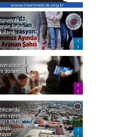
zurum'da 73
Bakan Gürlek
anan Şahıs
duyurdu! 7
kalandı
şirkete
kayyum atandı,
72 şüpheli
gözaltına
alındı
iversitelerde
Başkan
ni dönem
Sekmen'den
Tercih
Döneminde
Erzurum
Vurgusu
zincan'da
Meteoroloji
arm veren
uyardı!
blo! Nüfus
Doğu'ya yaz
şüşü
gelmeyecek
rüyor