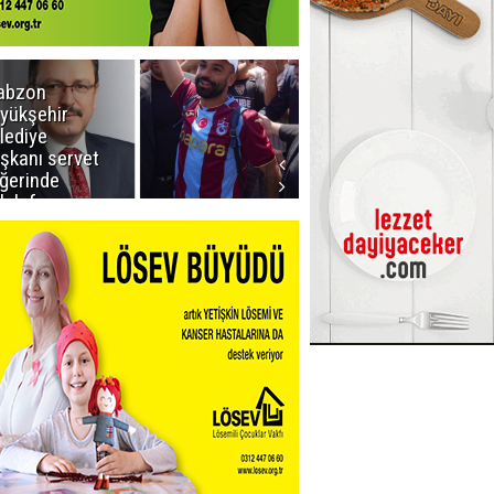
abzon
Salah ancak
yükşehir
Aralık ayında
lediye
Erzurum'da
şkanı servet
ğerinde
lah forması
dı