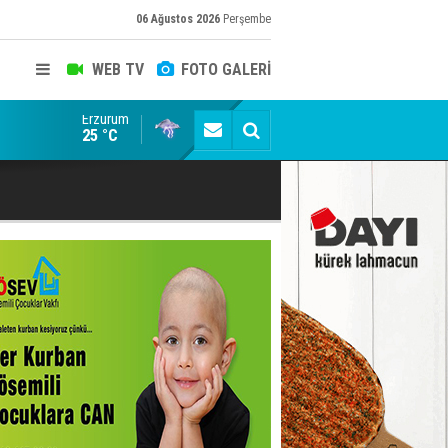
06 Ağustos 2026
Perşembe
WEB TV
FOTO GALERİ
Erzurum
Siyaset-Sermaye Çizgisinde Haklılığın Resmi: Selami Al
25 °C