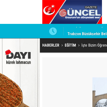
ğrul Hayatını Kaybetti
Trabzon Büyükşehir Bele
HABERLER
EĞİTİM
İşte Bizim Öğrenc