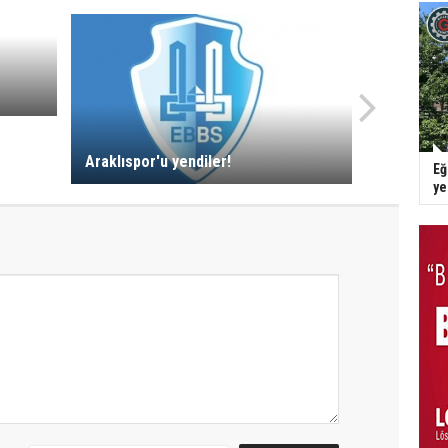
Araklıspor'u yendiler!
Eğ
y