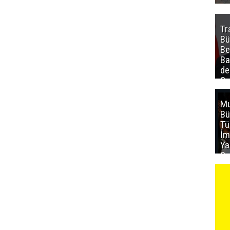
Tr
Bü
Be
Ba
de
Sa
al
Mu
Bü
T
İm
Ya
Sa