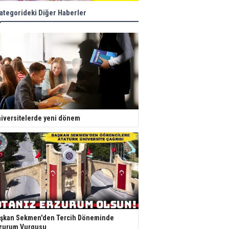
ategorideki Diğer Haberler
iversitelerde yeni dönem
şkan Sekmen'den Tercih Döneminde
zurum Vurgusu