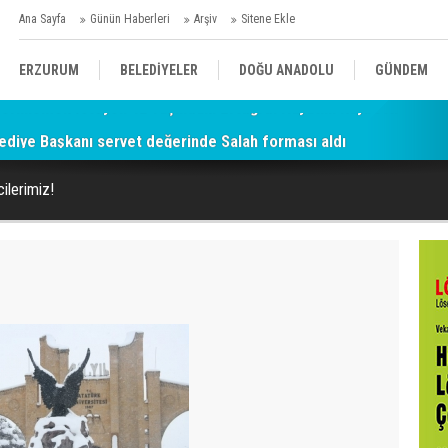
Ana Sayfa
Günün Haberleri
Arşiv
Sitene Ekle
ERZURUM
BELEDİYELER
DOĞU ANADOLU
GÜNDEM
diye Başkanı servet değerinde Salah forması aldı
SİYASET
AFAD/ SAVAŞ
SPOR
ilerimiz!
KÜLTÜR/SANAT//MAĞAZİN
BODRUM