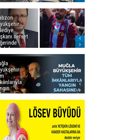
abzon
Salah ancak
yükşehir
Aralık ayında
lediye
Erzurum'da
şkanı servet
ğerinde
lah forması
dı
ğla
Muğla
yükşehir
Büyükşehir’den
üm
Personeline
kânlarıyla
Rekor
ngın
Promosyon
hasında