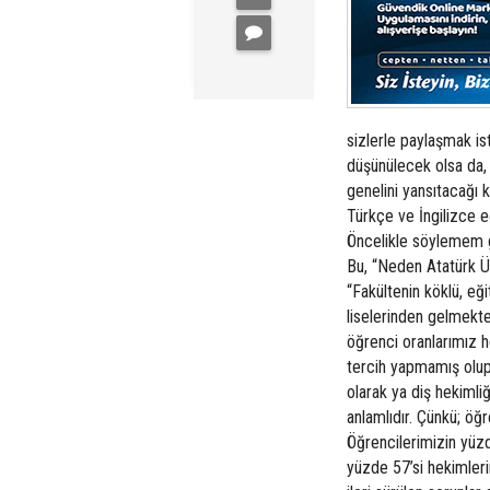
sizlerle paylaşmak is
düşünülecek olsa da, 
genelini yansıtacağı k
Türkçe ve İngilizce e
Öncelikle söylemem g
Bu, “Neden Atatürk Ün
“Fakültenin köklü, eği
liselerinden gelmekte 
öğrenci oranlarımız h
tercih yapmamış olup 
olarak ya diş hekimliğ
anlamlıdır. Çünkü; öğ
Öğrencilerimizin yüzd
yüzde 57’si hekimleri