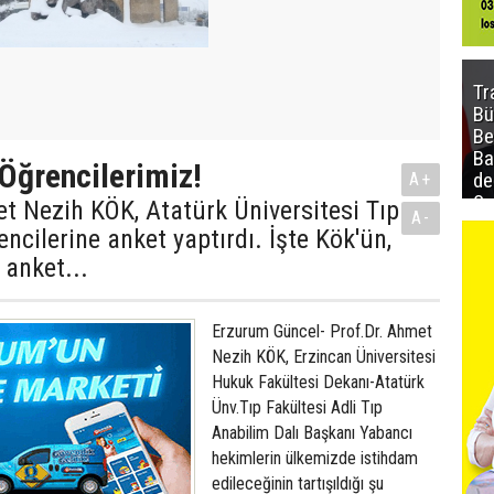
Tr
Bü
Be
Ba
 Öğrencilerimiz!
de
A+
Sa
t Nezih KÖK, Atatürk Üniversitesi Tıp
A-
al
ncilerine anket yaptırdı. İşte Kök'ün,
anket...
Erzurum Güncel- Prof.Dr. Ahmet
Nezih KÖK, Erzincan Üniversitesi
Hukuk Fakültesi Dekanı-Atatürk
Ünv.Tıp Fakültesi Adli Tıp
Anabilim Dalı Başkanı Yabancı
hekimlerin ülkemizde istihdam
edileceğinin tartışıldığı şu