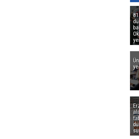
81
d
ba
Ok
ye
gö
Ün
ye
Er
al
ta
dü
sü