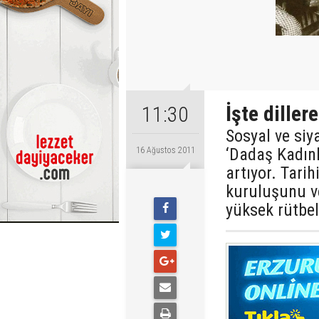
İşte diller
11:30
Sosyal ve siy
‘Dadaş Kadınl
16 Ağustos 2011
artıyor. Tari
kuruluşunu ve
yüksek rütbeli