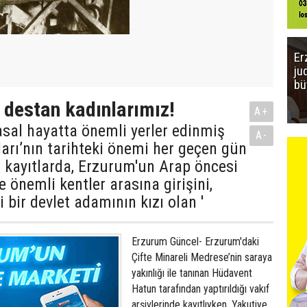
Er
ju
bü
e destan kadınlarımız!
A+
asal hayatta önemli yerler edinmiş
A-
arı’nın tarihteki önemi her geçen gün
hi kayıtlarda, Erzurum'un Arap öncesi
 önemli kentler arasına girişini,
 bir devlet adamının kızı olan '
Erzurum Güncel- Erzurum'daki
Çifte Minareli Medrese’nin saraya
yakınlığı ile tanınan Hüdavent
Hatun tarafından yaptırıldığı vakıf
arşivlerinde kayıtlıyken, Yakutiye