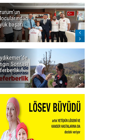
zurum'un
Amar süper
docularından
ligi seviyor!
yük başarı
ydikemer'de
Muğla
ngın Sonrası
Büyükşehir
ferberlik
Tüm
İmkânlarıyla
Yangın
Sahasında