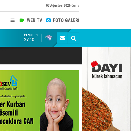
07 Ağustos 2026
Cuma
WEB TV
FOTO GALERİ
Erzurum
Konuşanlar'a katıldı, söyledikleri başına iş açtı! Göza
27 °C