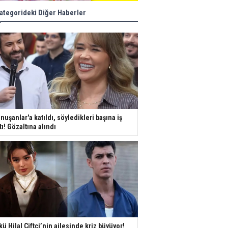
ategorideki Diğer Haberler
nuşanlar'a katıldı, söyledikleri başına iş
tı! Gözaltına alındı
kü Hilal Çiftçi’nin ailesinde kriz büyüyor!