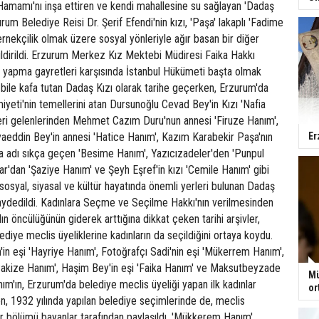
amamı'nı inşa ettiren ve kendi mahallesine su sağlayan 'Dadaş
um Belediye Reisi Dr. Şerif Efendi'nin kızı, 'Paşa' lakaplı 'Fadime
ernekçilik olmak üzere sosyal yönleriyle ağır basan bir diğer
ildirildi. Erzurum Merkez Kız Mektebi Müdiresi Faika Hakkı
 yapma gayretleri karşısında İstanbul Hükümeti başta olmak
bile kafa tutan Dadaş Kızı olarak tarihe geçerken, Erzurum'da
eti'nin temellerini atan Dursunoğlu Cevad Bey'in Kızı 'Nafia
leri gelenlerinden Mehmet Cazım Duru'nun annesi 'Firuze Hanım',
aeddin Bey'in annesi 'Hatice Hanım', Kazım Karabekir Paşa'nın
Er
da adı sıkça geçen 'Besime Hanım', Yazıcızadeler'den 'Punpul
'dan 'Şaziye Hanım' ve Şeyh Eşref'in kızı 'Cemile Hanım' gibi
 sosyal, siyasal ve kültür hayatında önemli yerleri bulunan Dadaş
aydedildi. Kadınlara Seçme ve Seçilme Hakkı'nın verilmesinden
n öncülüğünün giderek arttığına dikkat çeken tarihi arşivler,
ediye meclis üyeliklerine kadınların da seçildiğini ortaya koydu.
'in eşi 'Hayriye Hanım', Fotoğrafçı Sadi'nin eşi 'Mükerrem Hanım',
 'Pakize Hanım', Haşim Bey'in eşi 'Faika Hanım' ve Maksutbeyzade
Mü
nım'ın, Erzurum'da belediye meclis üyeliği yapan ilk kadınlar
or
n, 1932 yılında yapılan belediye seçimlerinde de, meclis
bir bölümü bayanlar tarafından paylaşıldı. 'Mükkerem Hanım',