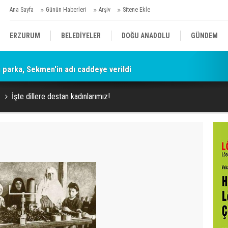
Ana Sayfa
Günün Haberleri
Arşiv
Sitene Ekle
ERZURUM
BELEDİYELER
DOĞU ANADOLU
GÜNDEM
parka, Sekmen'in adı caddeye verildi
SİYASET
AFAD/ SAVAŞ
SPOR
İşte dillere destan kadınlarımız!
KÜLTÜR/SANAT//MAĞAZİN
BODRUM