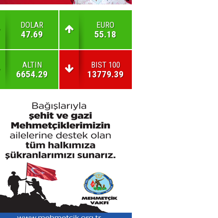
DOLAR
EURO
47.69
55.18
ALTIN
BIST 100
6654.29
13779.39