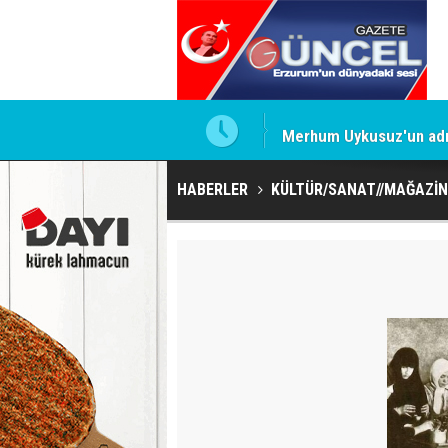
Merhum Uykusuz'un adı 
HABERLER
KÜLTÜR/SANAT//MAĞAZİN