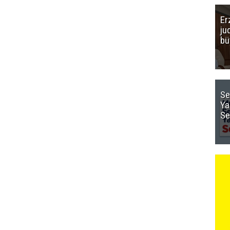
Er
ju
bü
Se
Ya
Se