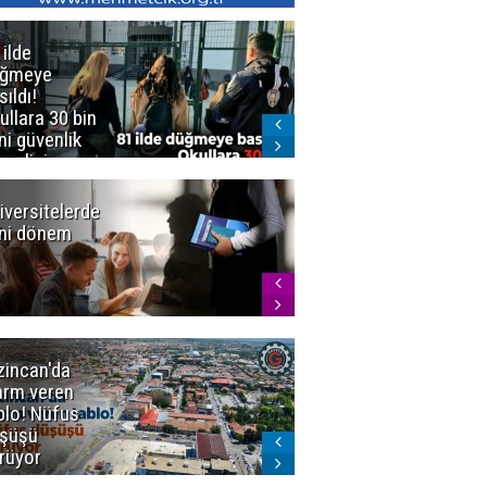
 ilde
Erzurum'da
üğmeye
Kürekle
sıldı!
işlenen
ullara 30 bin
vahşette karar
ni güvenlik
kesinleşti!
revlisi
Yargıtay
cezaları onadı
iversitelerde
Başkan
ni dönem
Sekmen'den
Tercih
Döneminde
Erzurum
Vurgusu
zincan'da
Meteoroloji
arm veren
uyardı!
blo! Nüfus
Doğu'ya yaz
şüşü
gelmeyecek
rüyor