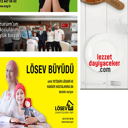
zurum'un
Amar süper
docularından
ligi seviyor!
yük başarı