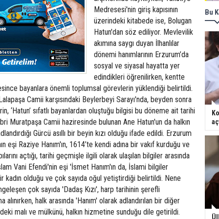
Medresesi'nin giriş kapısının
Bu K
üzerindeki kitabede ise, Bolugan
Hatun'dan söz ediliyor. Mevlevilik
akımına saygı duyan İlhanlılar
dönemi hanımlarının Erzurum’da
sosyal ve siyasal hayatta yer
edindikleri öğrenilirken, kentte
esince bayanlara önemli toplumsal görevlerin yüklendiği belirtildi.
alapaşa Camii karşısındaki Beylerbeyi Sarayı'nda, beyden sonra
erin, ‘Hatun’ sıfatlı bayanlardan oluştuğu bilgisi bu döneme ait tarihi
Ko
kabri Muratpaşa Camii haziresinde bulunan Ane Hatun'un da halkın
aç
landırdığı Gürcü asıllı bir beyin kızı olduğu ifade edildi. Erzurum
nın eşi Raziye Hanım'ın, 1614’te kendi adına bir vakıf kurduğu ve
ılarını açtığı, tarihi geçmişle ilgili olarak ulaşılan bilgiler arasında
lam Vani Efendi'nin eşi 'İsmet Hanım'ın da, İslami bilgiler
r kadın olduğu ve çok sayıda oğul yetiştirdiği belirtildi. Nene
mgeleşen çok sayıda 'Dadaş Kızı', harp tarihinin şerefli
na alınırken, halk arasında 'Hanım' olarak adlandırılan bir diğer
ndeki malı ve mülkünü, halkın hizmetine sunduğu dile getirildi.
Ül