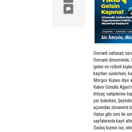
Osmanlı saltanatı sür
Osmanlı döneminde, L
gelen en rütbeli kişil
kayıtları süslerken, 
Morgov Kışlası diye ad
Kalesi Gönüllü Ağası'
ihtiyaç sahiplerine kap
yer bulurken, Şeyhülis
açısından donanımlı bi
Hatun gibi ismi ile si
sayfalarında kayıt altı
Dadaş kızının ise, eli