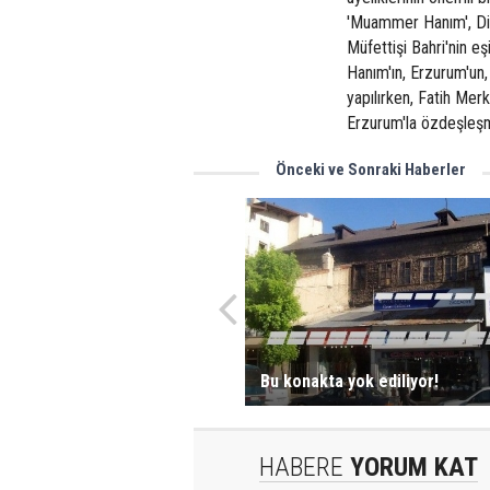
'Muammer Hanım', Diş
Müfettişi Bahri'nin e
Hanım'ın, Erzurum'un
yapılırken, Fatih Mer
Erzurum'la özdeşleşm
Önceki ve Sonraki Haberler
Bu konakta yok ediliyor!
HABERE
YORUM KAT