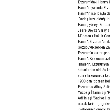
Erzurum'daki Hanım H
Hanım'ın yanında Erzur
Hanım'ın ise, başta d
'Dadaş Kızı' olduğu b
Hanım, yöreyi Ermeni
üzere Beyaz Saray'a 
Müdafaa-ı Hukuk Cemiy
Hanım', Erzurum'un i
Gözübüyük'lerden Ziy
Erzurum'u kurtarışın
Hanım', Kazanasmazlar
isimlerin, Erzurum'un
hatunlardan olduğu k
sonra Erzurum'da kadı
1930'dan itibaren bel
Erzurumlu Albay Salih
Yüzbaşı İrfan'ın eşi
Adil'in eşi 'Sadiye Ha
olarak tarihe geçerke
üyeliklerinin önemli 