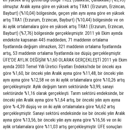
olmuştur. Aralık ayına göre en yüksek artış TRA1 (Erzurum, Erzincan,
Bayburt) (%10,04) bölgesinde, geçen yılın aynı ayına göre en yüksek
artış TRA1 (Erzurum, Erzincan, Bayburt) (%10,44) bölgesinde ve on
iki aylık ortalamalara göre en yüksek artış TRA1 (Erzurum, Erzincan,
Bayburt) (%7,76) bölgesinde gerçekleşmiştir. 2011 yılı Ekim ayında
endekste kapsanan 445 maddeden; 71 maddenin ortalama
fiyatlarında değişim olmazken, 321 maddenin ortalama fiyatlarında
artış, 53 maddenin ortalama fiyatlarında ise düşüş gerçekleşmiştir.
ÜFE'DE AYLIK DEĞİŞİM %1,60 OLARAK GERÇEKLEŞTİ 2011 yılı Ekim
ayında 2003 Temel Yıllı Üretici Fiyatları Endeksi'nde bir önceki aya
göre %1,60, bir önceki yılın Aralık ayına göre %11,48, bir önceki yılın
aynı ayına göre %12,58 ve on iki aylık ortalamalara göre %10,26 artış
gerçekleşmiştir. Aylık değişim tarım sektöründe %3,99, sanayi
sektöründe %1,16 olarak gerçekleşti. Tarım sektörü endeksinde, bir
önceki yılın Aralık ayına göre %1,64 artış, bir önceki yılın aynı ayına
göre %-4,39 düşüş ve on iki aylık ortalamalara göre %6,62 artış
gerçekleşmiştir. Sanayi sektörü endeksinde ise bir önceki yılın Aralık
ayına göre %13,56, bir önceki yılın aynı ayına göre %16,56 ve on iki
aylık ortalamalara göre %11,03 artış gerçekleşmiştir. ÜFE sonuçları