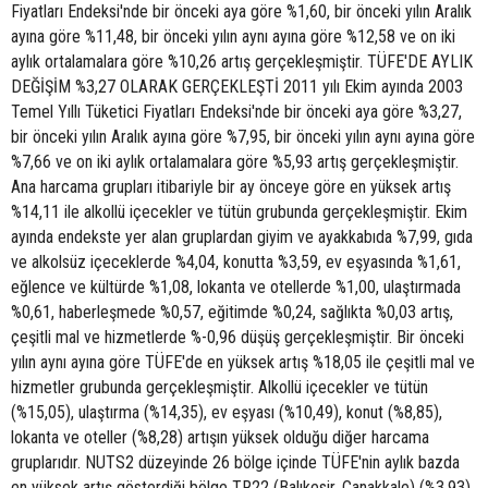
Fiyatları Endeksi'nde bir önceki aya göre %1,60, bir önceki yılın Aralık
ayına göre %11,48, bir önceki yılın aynı ayına göre %12,58 ve on iki
aylık ortalamalara göre %10,26 artış gerçekleşmiştir. TÜFE'DE AYLIK
DEĞİŞİM %3,27 OLARAK GERÇEKLEŞTİ 2011 yılı Ekim ayında 2003
Temel Yıllı Tüketici Fiyatları Endeksi'nde bir önceki aya göre %3,27,
bir önceki yılın Aralık ayına göre %7,95, bir önceki yılın aynı ayına göre
%7,66 ve on iki aylık ortalamalara göre %5,93 artış gerçekleşmiştir.
Ana harcama grupları itibariyle bir ay önceye göre en yüksek artış
%14,11 ile alkollü içecekler ve tütün grubunda gerçekleşmiştir. Ekim
ayında endekste yer alan gruplardan giyim ve ayakkabıda %7,99, gıda
ve alkolsüz içeceklerde %4,04, konutta %3,59, ev eşyasında %1,61,
eğlence ve kültürde %1,08, lokanta ve otellerde %1,00, ulaştırmada
%0,61, haberleşmede %0,57, eğitimde %0,24, sağlıkta %0,03 artış,
çeşitli mal ve hizmetlerde %-0,96 düşüş gerçekleşmiştir. Bir önceki
yılın aynı ayına göre TÜFE'de en yüksek artış %18,05 ile çeşitli mal ve
hizmetler grubunda gerçekleşmiştir. Alkollü içecekler ve tütün
(%15,05), ulaştırma (%14,35), ev eşyası (%10,49), konut (%8,85),
lokanta ve oteller (%8,28) artışın yüksek olduğu diğer harcama
gruplarıdır. NUTS2 düzeyinde 26 bölge içinde TÜFE'nin aylık bazda
en yüksek artış gösterdiği bölge TR22 (Balıkesir, Çanakkale) (%3,93)