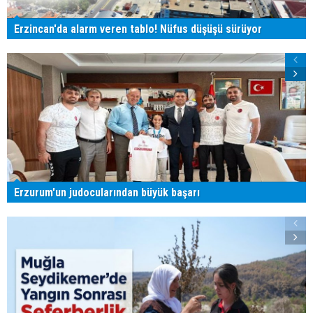
Erzincan'da alarm veren tablo! Nüfus düşüşü sürüyor
Erzurum'un judocularından büyük başarı