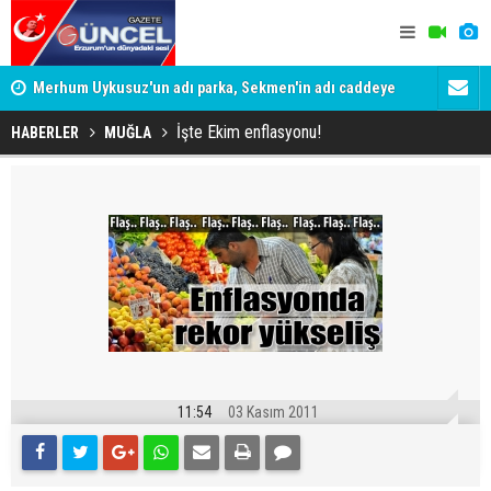
Merhum Uykusuz'un adı parka, Sekmen'in adı caddeye
Konuşanlar'
verildi
Gözaltına a
İşte Ekim enflasyonu!
HABERLER
MUĞLA
11:54
03 Kasım 2011