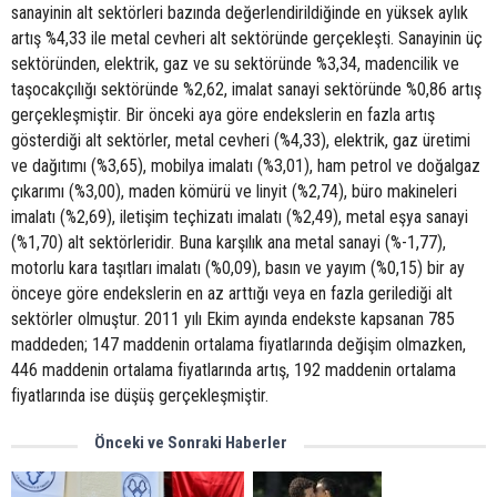
sanayinin alt sektörleri bazında değerlendirildiğinde en yüksek aylık
artış %4,33 ile metal cevheri alt sektöründe gerçekleşti. Sanayinin üç
sektöründen, elektrik, gaz ve su sektöründe %3,34, madencilik ve
taşocakçılığı sektöründe %2,62, imalat sanayi sektöründe %0,86 artış
gerçekleşmiştir. Bir önceki aya göre endekslerin en fazla artış
gösterdiği alt sektörler, metal cevheri (%4,33), elektrik, gaz üretimi
ve dağıtımı (%3,65), mobilya imalatı (%3,01), ham petrol ve doğalgaz
çıkarımı (%3,00), maden kömürü ve linyit (%2,74), büro makineleri
imalatı (%2,69), iletişim teçhizatı imalatı (%2,49), metal eşya sanayi
(%1,70) alt sektörleridir. Buna karşılık ana metal sanayi (%-1,77),
motorlu kara taşıtları imalatı (%0,09), basın ve yayım (%0,15) bir ay
önceye göre endekslerin en az arttığı veya en fazla gerilediği alt
sektörler olmuştur. 2011 yılı Ekim ayında endekste kapsanan 785
maddeden; 147 maddenin ortalama fiyatlarında değişim olmazken,
446 maddenin ortalama fiyatlarında artış, 192 maddenin ortalama
fiyatlarında ise düşüş gerçekleşmiştir.
Önceki ve Sonraki Haberler