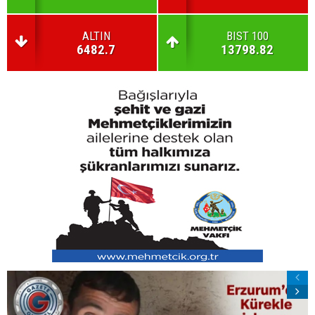
ALTIN
BIST 100
6482.7
13798.82