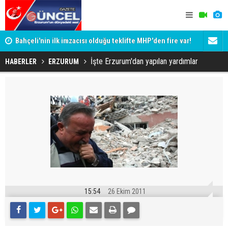
Bahçeli'nin ilk imzacısı olduğu teklifte MHP'den fire var!
Siyaset-Se
İşte imzalamayan o isim
Altınok ve K
İşte Erzurum'dan yapılan yardımlar
HABERLER
ERZURUM
15:54
26 Ekim 2011