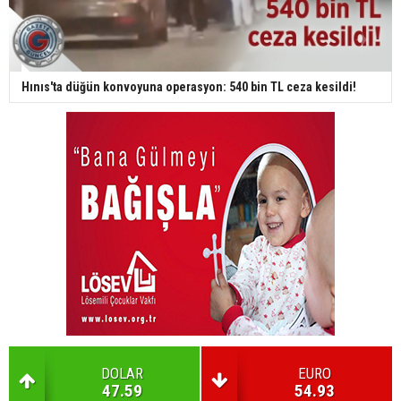
Hınıs'ta düğün konvoyuna operasyon: 540 bin TL ceza kesildi!
DOLAR
EURO
47.59
54.93