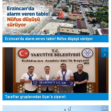
Erzincan'da alarm veren tablo! Nüfus düşüşü sürüyor
Taraftar gruplarından Uçar'a ziyaret