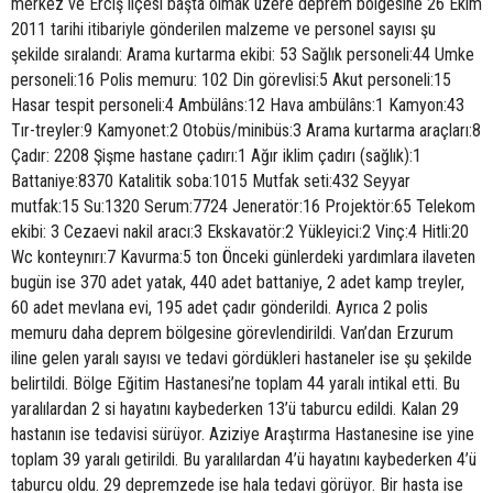
merkez ve Erciş ilçesi başta olmak üzere deprem bölgesine 26 Ekim
2011 tarihi itibariyle gönderilen malzeme ve personel sayısı şu
şekilde sıralandı: Arama kurtarma ekibi: 53 Sağlık personeli:44 Umke
personeli:16 Polis memuru: 102 Din görevlisi:5 Akut personeli:15
Hasar tespit personeli:4 Ambülâns:12 Hava ambülâns:1 Kamyon:43
Tır-treyler:9 Kamyonet:2 Otobüs/minibüs:3 Arama kurtarma araçları:8
Çadır: 2208 Şişme hastane çadırı:1 Ağır iklim çadırı (sağlık):1
Battaniye:8370 Katalitik soba:1015 Mutfak seti:432 Seyyar
mutfak:15 Su:1320 Serum:7724 Jeneratör:16 Projektör:65 Telekom
ekibi: 3 Cezaevi nakil aracı:3 Ekskavatör:2 Yükleyici:2 Vinç:4 Hitli:20
Wc konteynırı:7 Kavurma:5 ton Önceki günlerdeki yardımlara ilaveten
bugün ise 370 adet yatak, 440 adet battaniye, 2 adet kamp treyler,
60 adet mevlana evi, 195 adet çadır gönderildi. Ayrıca 2 polis
memuru daha deprem bölgesine görevlendirildi. Van’dan Erzurum
iline gelen yaralı sayısı ve tedavi gördükleri hastaneler ise şu şekilde
belirtildi. Bölge Eğitim Hastanesi’ne toplam 44 yaralı intikal etti. Bu
yaralılardan 2 si hayatını kaybederken 13’ü taburcu edildi. Kalan 29
hastanın ise tedavisi sürüyor. Aziziye Araştırma Hastanesine ise yine
toplam 39 yaralı getirildi. Bu yaralılardan 4’ü hayatını kaybederken 4’ü
taburcu oldu. 29 depremzede ise hala tedavi görüyor. Bir hasta ise