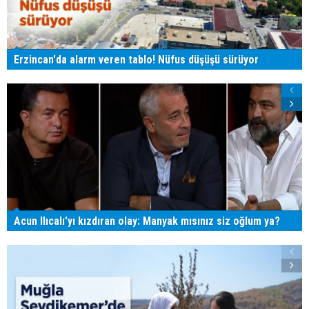
Erzincan'da alarm veren tablo! Nüfus düşüşü sürüyor
Acun Ilıcalı'yı kızdıran olay: Manyak mısınız siz oğlum ya?