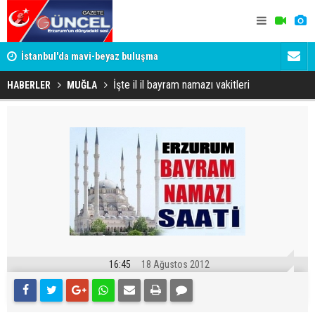
um
İstanbul'da mavi-beyaz buluşma
Erzurumspo
İşte il il bayram namazı vakitleri
HABERLER
MUĞLA
16:45
18 Ağustos 2012