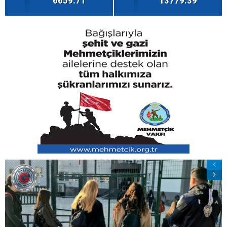
6659.71
13779.39