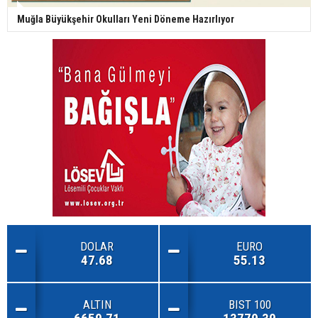
Muğla Büyükşehir Okulları Yeni Döneme Hazırlıyor
DOLAR
EURO
47.68
55.13
ALTIN
BIST 100