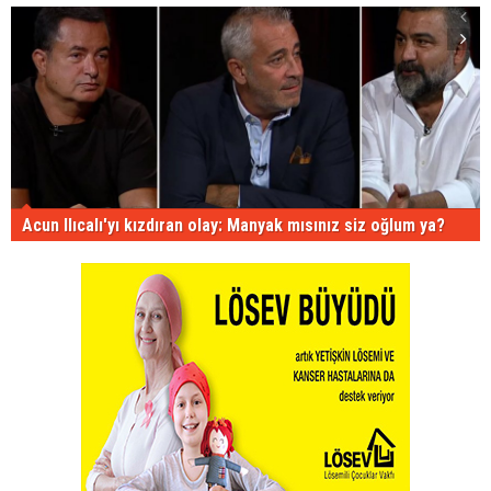
Acun Ilıcalı'yı kızdıran olay: Manyak mısınız siz oğlum ya?