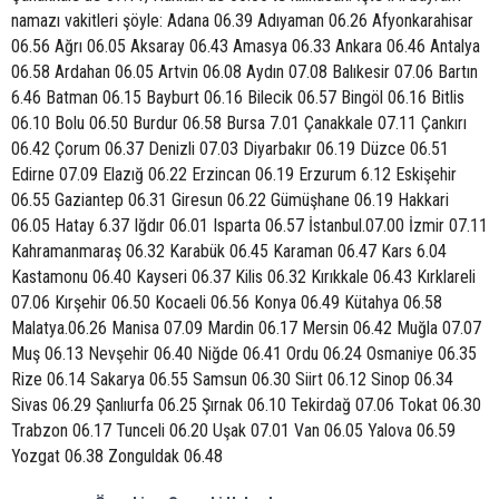
namazı vakitleri şöyle: Adana 06.39 Adıyaman 06.26 Afyonkarahisar
06.56 Ağrı 06.05 Aksaray 06.43 Amasya 06.33 Ankara 06.46 Antalya
06.58 Ardahan 06.05 Artvin 06.08 Aydın 07.08 Balıkesir 07.06 Bartın
6.46 Batman 06.15 Bayburt 06.16 Bilecik 06.57 Bingöl 06.16 Bitlis
06.10 Bolu 06.50 Burdur 06.58 Bursa 7.01 Çanakkale 07.11 Çankırı
06.42 Çorum 06.37 Denizli 07.03 Diyarbakır 06.19 Düzce 06.51
Edirne 07.09 Elazığ 06.22 Erzincan 06.19 Erzurum 6.12 Eskişehir
06.55 Gaziantep 06.31 Giresun 06.22 Gümüşhane 06.19 Hakkari
06.05 Hatay 6.37 Iğdır 06.01 Isparta 06.57 İstanbul.07.00 İzmir 07.11
Kahramanmaraş 06.32 Karabük 06.45 Karaman 06.47 Kars 6.04
Kastamonu 06.40 Kayseri 06.37 Kilis 06.32 Kırıkkale 06.43 Kırklareli
07.06 Kırşehir 06.50 Kocaeli 06.56 Konya 06.49 Kütahya 06.58
Malatya.06.26 Manisa 07.09 Mardin 06.17 Mersin 06.42 Muğla 07.07
Muş 06.13 Nevşehir 06.40 Niğde 06.41 Ordu 06.24 Osmaniye 06.35
Rize 06.14 Sakarya 06.55 Samsun 06.30 Siirt 06.12 Sinop 06.34
Sivas 06.29 Şanlıurfa 06.25 Şırnak 06.10 Tekirdağ 07.06 Tokat 06.30
Trabzon 06.17 Tunceli 06.20 Uşak 07.01 Van 06.05 Yalova 06.59
Yozgat 06.38 Zonguldak 06.48