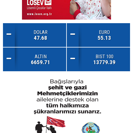
DOLAR
EURO
47.68
55.13
ALTIN
BIST 100
6659.71
13779.39