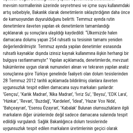
mevsim normallerinin üzerinde seyretmesi ve içme suyu kullanımdaki
artış sebebiyle, Bakanlık olarak denetimlerin sıklaştırdığının daha önce
de kamuoyundan duyurulduğunu belirtti. Temmuz ayında rutin
denetimlere ilaveten yapılan ek denetimlerin tamamlandığı
açıklanarak şu sonuçlara ulaşıldığı kaydedildi: “Ülkemizde halen
damacana dolumu yapan 254 ruhsatlı su tesisinin tamamı yeniden
değerlendirilmiştir. Temmuz ayında yapılan denetimler esnasında
ruhsatlı kaynaklar dışında izinsiz kaynak kullanımına ilişkin herhangi bir
bulguya rastlanmamıştır.” Yapılan açıklamada, denetimlerde, mevzuat
hükümlerine uygun olarak numuneleri alınan ve tekraren yapılan analiz
sonuçlarına göre Türkiye genelinde faaliyeti olan dolum tesislerinden
28 Temmuz 2012 tarihli açıklamada bildirilmiş olanlara ilaveten
uygunsuzluk tespit edilen damacana suyu markaları şunlardır:
'Gençsu', 'Karlık Madran', 'Alka Madran', 'İvriz Su', 'Beysu', 'EDK Lara',
'Hünkar', 'Revan', 'Buzdağ', 'Kardelen', 'İdeal', 'Hazar Vox Nida',
'Bahçeayran', 'Esensu Özayran', 'Kabalak' Bulunan olumsuzlukların ilgili
markaların diğer ürünlerinde değil sadece damacana sularında tespit
edildiği vurgulandı. Sağlık Bakanlığınca dolum tesislerinde
uygunsuzluk tespit edilen markaların üretimlerinin geçici olarak