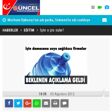
Merhum Uykusuz'un adı parka, Sekmen'in adı caddeye
Konuşanlar'
verildi
Gözaltına a
İşte o pis sular!
HABERLER
EĞİTİM
18:08
03 Ağustos 2012