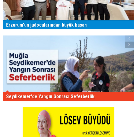
Erzurum'un judocularından büyük başarı
Seydikemer'de Yangın Sonrası Seferberlik