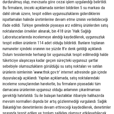
durdurulmuş olup, mevzuata göre cezai işlem uygulandığı belirtildi.
Bu firmaların, önceki açıklamada isimleri bildirilen 5 su markası da
dahil olmak üzere, tespit edilen uygunsuzluklarını giderdiklerini
ispatlamaları halinde üretimlerine devam etme izninin verilebileceği
ifade edildi. Türkiye genelinde piyasaya arz edilmiş ürünlerden satış
noktalarından örnekler alınarak, bin 418 ürün ‘Halk Sağlığı
Laboratucarlarında incelemeye alındığı kaydedilerek, uygunsuzluk
tespit edilen ürünlerin 114 adet olduğu bildirildi. Bunların toplanan
numuneler içindeki oranının ise yüzde 8’e denk geldiği açıklandı.
Dolum tesislerinde herhangi bir uygunsuzluk tespit edilmediği halde
tüketiciye ulaşıncaya kadar geçen süreçteki uygunsuz şartlar
sebebiyle olumsuzlukların görüldüğü su satış noktaları ve satılan
ürünlerin isimlerinin ‘www.thsk.gov.tr’ internet adresinde gün içinde
duyurulacağı açıklandı. Yapılan açıklamada, satış noktalarındaki
inceleme sonuçlarından hareketle, bu firmaların piyasadaki tüm
damacana ürünlerinin uygunsuz olduğu anlamının çıkarılmaması
gerektiği hatırlatıldı. Su ile bulaşan hastalıklar itibariyle halihazırda
mevsim normalleri dışında bir artış gözlenmediği vurgulandı. Sağlık
Bakanlığı’nın denetimlerini devam ettireceği kaydedilerek, denetimler
sırasında tespit edilen ve toplum sağlığını olumsuz etkileyebilecek