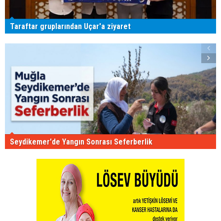
Taraftar gruplarından Uçar'a ziyaret
Seydikemer'de Yangın Sonrası Seferberlik