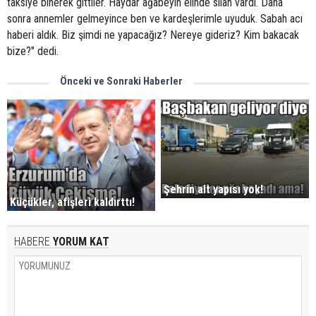
taksiye binerek gittiler. Haydar ağabeyin elinde silah vardı. Daha
sonra annemler gelmeyince ben ve kardeşlerimle uyuduk. Sabah acı
haberi aldık. Biz şimdi ne yapacağız? Nereye gideriz? Kim bakacak
bize?" dedi.
Önceki ve Sonraki Haberler
Şehrin alt yapısı yok!
Küçükler, afişleri kaldırttı!
HABERE
YORUM KAT