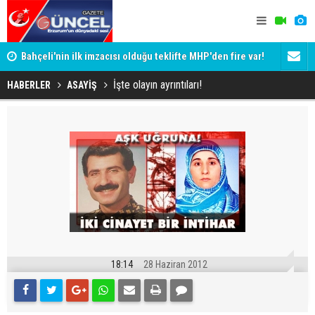
Bahçeli'nin ilk imzacısı olduğu teklifte MHP'den fire var!
Siyaset-Se
İşte imzalamayan o isim
Altınok ve K
İşte olayın ayrıntıları!
HABERLER
ASAYİŞ
18:14
28 Haziran 2012