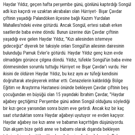
Haydar Yıldız, geçen hafta perşembe günü, gönlünü kaptırdığı Songül
adlı kızı kaçırdı ve uzaktan akrabaları olan Hürriyet- Bişar Çavdar
çiftinin yaşadığı Palandöken ilçesine bağlı Kazım Yurdalan
Mahallesi'ndeki evine götürdü. Ancak Songül, ertesi sabah erken
saatlerde baba evine döndü. Bunun üzerine dün Çavdar çiftinin
yaşadığı eve gelen Haydar Yıldız, "Kızı ailesinden istemeye
gideceğiz" diyerek bir taksiyle onları Songül'ün ailesinin dairesinin
bulunduğu Pamuk Evler'e götürdü. Haydar Yıldız genç kızın evde
olmadığını görünce çılgına döndü. Yıldız, tüfekle Songül'ün baba evine
dönmesinden sorumlu tuttuğu Hürriyet ve Bişar Çavdar'ı vurdu. Her
ikisini de öldüren Haydar Yıldız, bu kez aynı av tüfeği kendisini
doğrultarak ateşleyerek intihar etti. Cenazelerin kaldırıldığı Bölge
Eğitim ve Araştırma Hastanesi önünde bekleyen Çavdar çiftinin beş
çocuğundan en büyüğü olan 15 yaşındaki İbrahim Çavdar, "Haydar
ağabey geçtiğimiz Perşembe günü adının Songül olduğunu söylediği
bir kızı gece yarısından sonra bizim eve getirdi. Ancak kız bir kaç
saat oturduktan sonra Haydar ağabeyi uyutuyor ve evden kaçıyor.
Haydar ağabey ise kızı anne ve babamın kaçırttığını düşünüyordu.
Dün akşam bize geldi anne ve babamı olarak dışarıda bekleyen