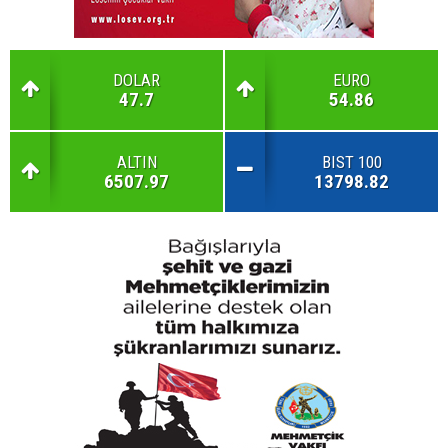
DOLAR
EURO
47.7
54.86
ALTIN
BIST 100
6507.97
13798.82