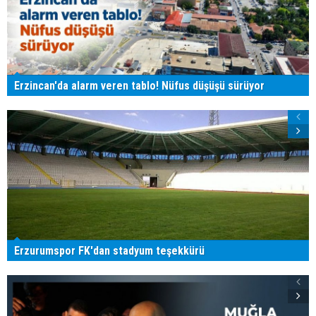
Erzincan'da alarm veren tablo! Nüfus düşüşü sürüyor
Erzurumspor FK'dan stadyum teşekkürü