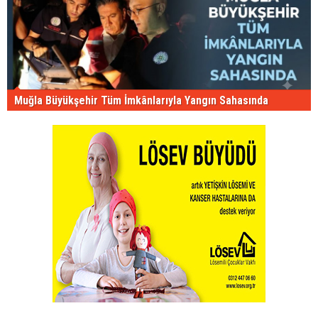
Muğla Büyükşehir Tüm İmkânlarıyla Yangın Sahasında