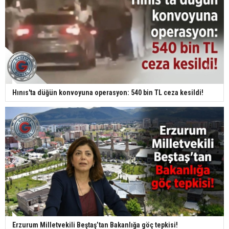
Hınıs'ta düğün konvoyuna operasyon: 540 bin TL ceza kesildi!
Erzurum Milletvekili Beştaş’tan Bakanlığa göç tepkisi!