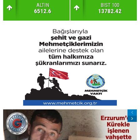
ALTIN
BIST 100
6512.6
13782.42