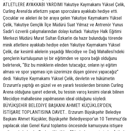
ATLETLERE AYAKKABI YARDIMI Yakutiye Kaymakamı Yüksel Çelik,
Curling Arena’da atletizm yapan sporculara ayakkabı hediye etti.
Çocuklar ve aileleri ile bir araya gelen Yakutiye Kaymakamı Yüksel
Çelik, Yakutiye Gençlik İlçe Müdürü Suat Yılmaz ve Antrenör Yunus
Sadir’i özverili çalışmalarından dolayı kutladı. Yakutiye Halk Eğitimi
Merkezi Müdürü Murat Sultan Özkan’ın da hazır bulunduğu törende
minik atletlere ayakkabı hediye eden Yakutiye Kaymakamı Yüksel
Çelik, dar kesimli ailelerin yaşadığı Mecidiye ve Dağ Mahallesi’ndeki
gençlerin kurtuluşunun iyi bir eğitimden ve spora bağlı olduğunu
belirterek, “Biz bu miniklerin elinden tutacağız, onların iyi eğitim
alması ve spor yapması için üzerimize düşen göirevi yapacağız”
dedi. Yakutiye Kaymakamı Yüksel Çelik, devletin ve hükümetin
Erzurum’a yaptığı en güzel ve en yararlı tesislerden birisinin Curling
Arena olduğuna işaret ederek, bu tesisin varoş kesimi olarak bilinen
Mecidiye mahallesine yapılmasının ideal olduğunu söyledi.
BÜYÜKŞEHİR BELEDİYE BAŞKANI AHMET KÜÇÜKLER’DEN,
İSTİŞARE TOPLANTISINA DAVET… Erzurum Büyükşehir Belediye
Başkanı Ahmet Küçükler, Büyükşehir Belediyespor’un 10 Temmuz’da
yapılacak olan Genel Kurul toplantısı öncesinde kamuoyuna istişare