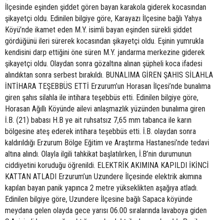
İlçesinde eşinden şiddet gören bayan karakola giderek kocasından
şikayetçi oldu. Edinilen bilgiye göre, Karayazı İlçesine bağlı Yahya
Köyü’nde ikamet eden M.Y. isimli bayan eşinden sürekli şiddet
gördüğünü ileri sürerek kocasından şikayetçi oldu. Eşinin yumrukla
kendisini darp ettiğini öne süren M.Y. jandarma merkezine giderek
şikayetçi oldu. Olaydan sonra gözaltına alınan şüpheli koca ifadesi
alındıktan sonra serbest bırakıldı. BUNALIMA GİREN ŞAHIS SİLAHLA
İNTİHARA TEŞEBBÜS ETTİ Erzurum’un Horasan İlçesi’nde bunalıma
giren şahıs silahla ile intihara teşebbüs etti. Edinilen bilgiye göre,
Horasan Ağıllı Köyünde ailevi anlaşmazlık yüzünden bunalıma giren
İ.B. (21) babası H.B ye ait ruhsatsız 7,65 mm tabanca ile karın
bölgesine ateş ederek intihara teşebbüs etti. İ.B. olaydan sonra
kaldırıldığı Erzurum Bölge Eğitim ve Araştırma Hastanesi’nde tedavi
altına alındı. Olayla ilgili tahkikat başlatılırken, İ.B’nin durumunun
ciddiyetini koruduğu öğrenildi. ELEKTRİK AKIMINA KAPILDI İKİNCİ
KATTAN ATLADI Erzurum’un Uzundere İlçesinde elektrik akımına
kapılan bayan panik yapınca 2 metre yükseklikten aşağıya atladı.
Edinilen bilgiye göre, Uzundere İlçesine bağlı Sapaca köyünde
meydana gelen olayda gece yarısı 06.00 sıralarında lavaboya giden