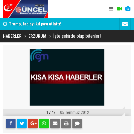
iği 3
Trump, faciayı kıl payı atlattı!
Erzurum'da 
Yargıtay ce
İşte şehirde olup bitenler!
HABERLER
ERZURUM
17:48
05 Temmuz 2012