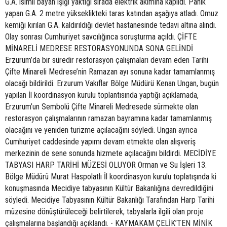
G.A. isimli bayan ışığı yaktığı sırada elektrik akımına kapıldı. Panik
yapan G.A. 2 metre yükseklikteki taras katından aşağıya atladı. Omuz
kemiği kırılan G.A. kaldırıldığı devlet hastanesinde tedavi altına alındı.
Olay sonrası Cumhuriyet savcılığınca soruşturma açıldı. ÇİFTE
MİNARELİ MEDRESE RESTORASYONUNDA SONA GELİNDİ
Erzurum’da bir süredir restorasyon çalışmaları devam eden Tarihi
Çifte Minareli Medrese’nin Ramazan ayı sonuna kadar tamamlanmış
olacağı bildirildi. Erzurum Vakıflar Bölge Müdürü Kenan Ungan, bugün
yapılan İl koordinasyon kurulu toplantısında yaptığı açıklamada,
Erzurum’un Sembolü Çifte Minareli Medresede sürmekte olan
restorasyon çalışmalarının ramazan bayramına kadar tamamlanmış
olacağını ve yeniden turizme açılacağını söyledi. Ungan ayrıca
Cumhuriyet caddesinde yapımı devam etmekte olan alışveriş
merkezinin de sene sonunda hizmete açılacağını bildirdi. MECİDİYE
TABYASI HARP TARİHİ MÜZESİ OLUYOR Orman ve Su İşleri 13.
Bölge Müdürü Murat Haspolatlı İl koordinasyon kurulu toplatışında ki
konuşmasında Mecidiye tabyasının Kültür Bakanlığına devredildiğini
söyledi. Mecidiye Tabyasının Kültür Bakanlığı Tarafından Harp Tarihi
müzesine dönüştürüleceği belirtilerek, tabyalarla ilgili olan proje
çalışmalarına başlandığı açıklandı. - KAYMAKAM ÇELİK’TEN MİNİK