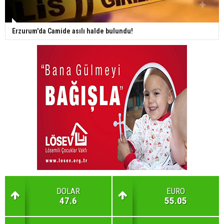
Erzurum'da Camide asılı halde bulundu!
DOLAR
EURO
47.6
55.05