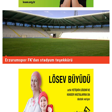
Erzurumspor FK'dan stadyum teşekkürü