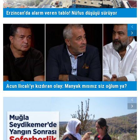
Erzincan'da alarm veren tablo! Nüfus düşüşü sürüyor
Acun Ilıcalı'yı kızdıran olay: Manyak mısınız siz oğlum ya?