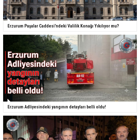
Erzurum Paşalar Caddesi'ndeki Valilik Konağı Yıkılıyor mu?
Erzurum Adliyesindeki yangının detayları belli oldu!