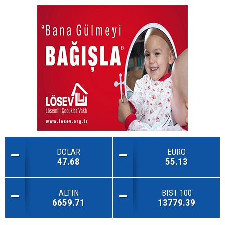
DOLAR
EURO
47.68
55.13
ALTIN
BIST 100
6659.71
13779.39