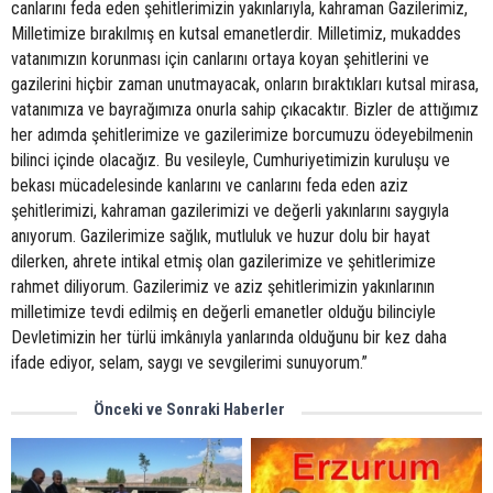
canlarını feda eden şehitlerimizin yakınlarıyla, kahraman Gazilerimiz,
Milletimize bırakılmış en kutsal emanetlerdir. Milletimiz, mukaddes
vatanımızın korunması için canlarını ortaya koyan şehitlerini ve
gazilerini hiçbir zaman unutmayacak, onların bıraktıkları kutsal mirasa,
vatanımıza ve bayrağımıza onurla sahip çıkacaktır. Bizler de attığımız
her adımda şehitlerimize ve gazilerimize borcumuzu ödeyebilmenin
bilinci içinde olacağız. Bu vesileyle, Cumhuriyetimizin kuruluşu ve
bekası mücadelesinde kanlarını ve canlarını feda eden aziz
şehitlerimizi, kahraman gazilerimizi ve değerli yakınlarını saygıyla
anıyorum. Gazilerimize sağlık, mutluluk ve huzur dolu bir hayat
dilerken, ahrete intikal etmiş olan gazilerimize ve şehitlerimize
rahmet diliyorum. Gazilerimiz ve aziz şehitlerimizin yakınlarının
milletimize tevdi edilmiş en değerli emanetler olduğu bilinciyle
Devletimizin her türlü imkânıyla yanlarında olduğunu bir kez daha
ifade ediyor, selam, saygı ve sevgilerimi sunuyorum.”
Önceki ve Sonraki Haberler