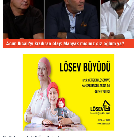
Acun Ilıcalı'yı kızdıran olay: Manyak mısınız siz oğlum ya?