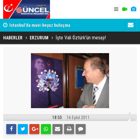
um
İstanbul'da mavi-beyaz buluşma
Erzurumspo
İşte Vali Öztürk'ün mesajı!
HABERLER
ERZURUM
18:50
16 Eylül 2011