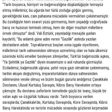
“Tarih boyunca, hürriyet ve bağımsızlığına düşkünlüğüyle temayüz
etmiş milletimiz; bu uğurda her türlü zorluğa göğüs germiş,
gerektiğinde kanı, canı pahasına mücadele vermekten çekinmemiştir.
Bu özelliğiyle hem esaret yüzü görmemiş, hem yaşadığı coğrafyada
barış ve huzurun teminatı olmuş, hem de diğer mazlum milletlere
örnek olmuştur” dedi. Vali Öztürk, yayınladığı mesajda şunları
kaydetti; “Bu anlamlı güne adını veren “Gazilik” aslında yazılan
destanların adıdır. Topraklarımızı baştan sona işgale niyetlenen,
milletimizi tarih sahnesinden silmeye azmetmiş olan ve hala ülkemiz
üzerinde kötü emeller besleyen zihniyetler, Türk’ün bağımsızlık aşkını,
“Ya Şehitlik ya Gazilik” diyen insanımızın o asil ruhunda görmüştür.
Ecdadımız, bağımsızlık uğruna, şehit veya gazi olmaktan çekinmemiş,
tarihin akışını değiştirmiş, imparatorlukların dünya sahnesinden
silinmesine vesile olmuş ve bizim bugün gururla andığımız Çanakkale
Destanını, Ulusal Kurtuluş Savaşını, Kıbrıs Barış Harekatını ortaya
çıkmıştır. Bu destansı zaferlerin temelinde güçlü bir inanç, büyük bir
vatan aşkı ve özgürlük tutkusu vardır. Tarih boyunca verilen
savaşlarda; Çanakkale’de, Kurtuluş Savaşında, Kore Savaşında, Kıbrıs
Barış Harekâtında ve terörle mücadele sırasında gözlerini kırpmadan