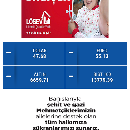
DOLAR
EURO
47.68
55.13
ALTIN
BIST 100
6659.71
13779.39