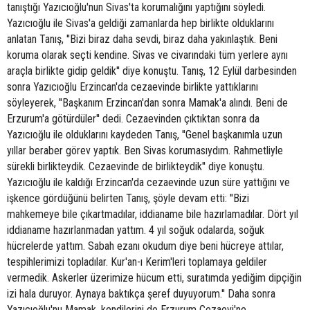
tanıştığı Yazıcıoğlu'nun Sivas'ta korumalığını yaptığını söyledi.
Yazıcıoğlu ile Sivas'a geldiği zamanlarda hep birlikte olduklarını
anlatan Tanış, ''Bizi biraz daha sevdi, biraz daha yakınlaştık. Beni
koruma olarak seçti kendine. Sivas ve civarındaki tüm yerlere aynı
araçla birlikte gidip geldik'' diye konuştu. Tanış, 12 Eylül darbesinden
sonra Yazıcıoğlu Erzincan'da cezaevinde birlikte yattıklarını
söyleyerek, ''Başkanım Erzincan'dan sonra Mamak'a alındı. Beni de
Erzurum'a götürdüler'' dedi. Cezaevinden çıktıktan sonra da
Yazıcıoğlu ile olduklarını kaydeden Tanış, ''Genel başkanımla uzun
yıllar beraber görev yaptık. Ben Sivas korumasıydım. Rahmetliyle
sürekli birlikteydik. Cezaevinde de birlikteydik'' diye konuştu.
Yazıcıoğlu ile kaldığı Erzincan'da cezaevinde uzun süre yattığını ve
işkence gördüğünü belirten Tanış, şöyle devam etti: ''Bizi
mahkemeye bile çıkartmadılar, iddianame bile hazırlamadılar. Dört yıl
iddianame hazırlanmadan yattım. 4 yıl soğuk odalarda, soğuk
hücrelerde yattım. Sabah ezanı okudum diye beni hücreye attılar,
tespihlerimizi topladılar. Kur'an-ı Kerim'leri toplamaya geldiler
vermedik. Askerler üzerimize hücum etti, suratımda yediğim dipçiğin
izi hala duruyor. Aynaya baktıkça şeref duyuyorum.'' Daha sonra
Yazıcıoğlu'nu Mamak, kendilerini de Erzurum Cezaevi'ne