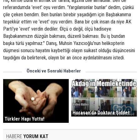
Hiç kimse buna el atmak bir tarafa, ağzına bile almadılar. Ben de
referandumda 'evet' oyu verdim. 'Yargılansınlar bunlar' dedim, çünkü
çile çeken bendim. Ben bunları birebir yaşadığım için Başbakanıma
teşekkür ettim ve 'evet' oyu verdim. Bana bir çok insan da niye AK
Parti'ye 'evet' verdin dediler. Ölçü o değil, ölçü hadiseye
Başbakanımızın düzgün bakması, düzenli bakması. Bu iş bundan
başka türlü yapılmaz.'' Danış, Muhsin Yazıcıoğlu'nun helikopterin
düşmesi sonucu hayatını kaybettiği olayın suikast olduğu düşüncesini
taşıdığını da belirterek, olayın bir an önce aydınlatılmasını istedi.
Önceki ve Sonraki Haberler
Horasan'da Doktora Şiddet
Türkler Hapı Yuttu!
HABERE
YORUM KAT