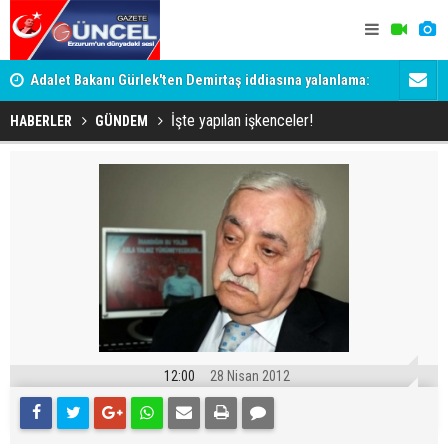
Adalet Bakanı Gürlek'ten Demirtaş iddiasına yalanlama:
Dadaş 2.ha
Böyle bir açıklama yapmadım
İşte yapılan işkenceler!
HABERLER
GÜNDEM
12:00
28 Nisan 2012