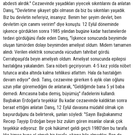
abdesti alırdık.'' Cezaevinde yaşadıkları yiyecek sıkıntılarını da anlatan
Danış, ''Devletime şikayet gibi olmasın da biz bu sıkıntıları yaşadık.
Biz bu devletin neferiyiz, insanıyız. Benim her şeyim devlet, ben
devletim için canımı veririm'' diye konuştu. 12 Eylül döneminde
işkence gördükten sonra 1985 yılından bugüne kadar hastanelerde
tedavi gördüğünü ifade eden Danış, ''İşkence sonucunda beynimde
oluşan tümörden dolayı beynimden ameliyat oldum. Midem tamamen
alındı. Verilen elektrik sonucunda vücudum tahribat gördü.
Cerrahpaşa'da beyin ameliyatı oldum. Ameliyat sonucunda epilepsi
hastalığına yakalandım. Sara nöbeti geçiriyorum. 4-5 kez yolda nöbet
tutunca araba altında kalma tehlikesi atlattım. Hala da hastalığım
devam ediyor'' dedi. Tanış, cezaevine girerken 6 aylık olan oğlunu
uzun yıllar göremediğini de anlatarak, ''Geldiğimde bana 5 yıl baba
demedi. Amcasına baba demiş, büyümüş'' ifadelerini kullandı.
Başbakan Erdoğan'a teşekkür Bu kadar cezaevinde kaldıktan sonra
beraat ettiğini anlatan Danış, 12 Eylül davasına müdahil olmak için
başvurduğunu da belirterek, şunları söyledi: ''Sayın Başbakanımız
Recep Tayyip Erdoğan beye biz zulüm gören insanlar olarak çok
teşekkür ediyoruz. Bir çok hükümet geldi geçti 1980'den bu tarafa.