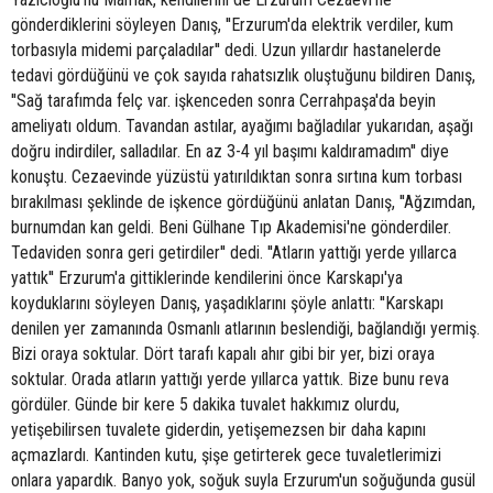
gönderdiklerini söyleyen Danış, ''Erzurum'da elektrik verdiler, kum
torbasıyla midemi parçaladılar'' dedi. Uzun yıllardır hastanelerde
tedavi gördüğünü ve çok sayıda rahatsızlık oluştuğunu bildiren Danış,
''Sağ tarafımda felç var. işkenceden sonra Cerrahpaşa'da beyin
ameliyatı oldum. Tavandan astılar, ayağımı bağladılar yukarıdan, aşağı
doğru indirdiler, salladılar. En az 3-4 yıl başımı kaldıramadım'' diye
konuştu. Cezaevinde yüzüstü yatırıldıktan sonra sırtına kum torbası
bırakılması şeklinde de işkence gördüğünü anlatan Danış, ''Ağzımdan,
burnumdan kan geldi. Beni Gülhane Tıp Akademisi'ne gönderdiler.
Tedaviden sonra geri getirdiler'' dedi. ''Atların yattığı yerde yıllarca
yattık'' Erzurum'a gittiklerinde kendilerini önce Karskapı'ya
koyduklarını söyleyen Danış, yaşadıklarını şöyle anlattı: ''Karskapı
denilen yer zamanında Osmanlı atlarının beslendiği, bağlandığı yermiş.
Bizi oraya soktular. Dört tarafı kapalı ahır gibi bir yer, bizi oraya
soktular. Orada atların yattığı yerde yıllarca yattık. Bize bunu reva
gördüler. Günde bir kere 5 dakika tuvalet hakkımız olurdu,
yetişebilirsen tuvalete giderdin, yetişemezsen bir daha kapını
açmazlardı. Kantinden kutu, şişe getirterek gece tuvaletlerimizi
onlara yapardık. Banyo yok, soğuk suyla Erzurum'un soğuğunda gusül