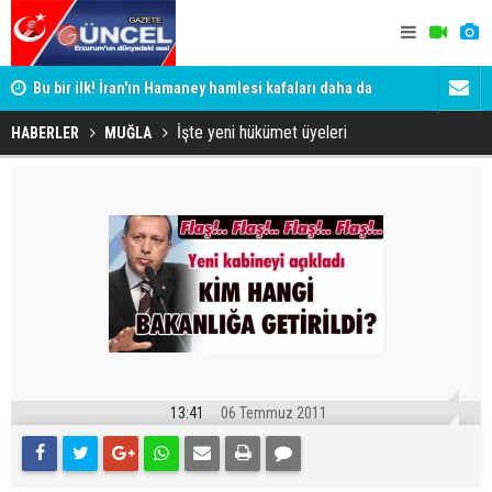
Bu bir ilk! İran'ın Hamaney hamlesi kafaları daha da
Erzurum'da 
karıştırdı
İşte yeni hükümet üyeleri
HABERLER
MUĞLA
13:41
06 Temmuz 2011