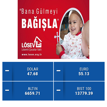
DOLAR
EURO
47.68
55.13
ALTIN
BIST 100
6659.71
13779.39