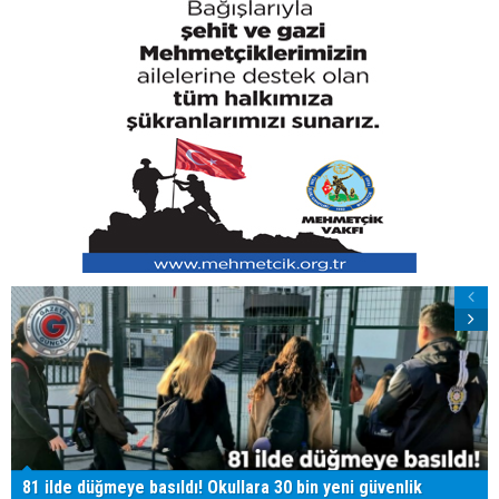
81 ilde düğmeye basıldı! Okullara 30 bin yeni güvenlik