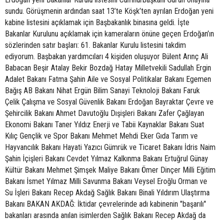
sundu. Görüşmenin ardından saat 13’te Köşk’ten ayrılan Erdoğan yeni
kabine listesini açıklamak için Başbakanlık binasına geldi. İşte
Bakanlar Kurulunu açıklamak için kameraların önüne geçen Erdoğan’ın
sözlerinden satır başları: 61. Bakanlar Kurulu listesini takdim
ediyorum. Başbakan yardımcıları 4 kişiden oluşuyor Bülent Arınç Ali
Babacan Beşir Atalay Bekir Bozdağ Hatay Milletvekili Sadullah Ergin
Adalet Bakanı Fatma Şahin Aile ve Sosyal Politikalar Bakanı Egemen
Bağış AB Bakanı Nihat Ergün Bilim Sanayi Teknoloji Bakanı Faruk
Çelik Çalışma ve Sosyal Güvenlik Bakanı Erdoğan Bayraktar Çevre ve
Şehircilik Bakanı Ahmet Davutoğlu Dışişleri Bakanı Zafer Çağlayan
Ekonomi Bakanı Taner Yıldız Enerji ve Tabii Kaynaklar Bakanı Suat
Kılıç Gençlik ve Spor Bakanı Mehmet Mehdi Eker Gıda Tarım ve
Hayvancılık Bakanı Hayati Yazıcı Gümrük ve Ticaret Bakanı İdris Naim
Şahin İçişleri Bakanı Cevdet Yılmaz Kalkınma Bakanı Ertuğrul Günay
Kültür Bakanı Mehmet Şimşek Maliye Bakanı Ömer Dinçer Milli Eğitim
Bakanı İsmet Yılmaz Milli Savunma Bakanı Veysel Eroğlu Orman ve
Su İşleri Bakanı Recep Akdağ Sağlık Bakanı Binali Yıldırım Ulaştırma
Bakanı BAKAN AKDAĞ: İktidar çevrelerinde adı kabinenin "başarılı"
bakanları arasında anılan isimlerden Sağlık Bakanı Recep Akdağ da