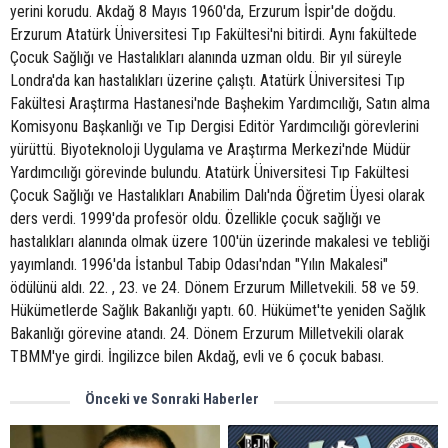
yerini korudu. Akdağ 8 Mayıs 1960'da, Erzurum İspir'de doğdu.
Erzurum Atatürk Üniversitesi Tıp Fakültesi'ni bitirdi. Aynı fakültede
Çocuk Sağlığı ve Hastalıkları alanında uzman oldu. Bir yıl süreyle
Londra'da kan hastalıkları üzerine çalıştı. Atatürk Üniversitesi Tıp
Fakültesi Araştırma Hastanesi'nde Başhekim Yardımcılığı, Satın alma
Komisyonu Başkanlığı ve Tıp Dergisi Editör Yardımcılığı görevlerini
yürüttü. Biyoteknoloji Uygulama ve Araştırma Merkezi'nde Müdür
Yardımcılığı görevinde bulundu. Atatürk Üniversitesi Tıp Fakültesi
Çocuk Sağlığı ve Hastalıkları Anabilim Dalı'nda Öğretim Üyesi olarak
ders verdi. 1999'da profesör oldu. Özellikle çocuk sağlığı ve
hastalıkları alanında olmak üzere 100'ün üzerinde makalesi ve tebliği
yayımlandı. 1996'da İstanbul Tabip Odası'ndan "Yılın Makalesi"
ödülünü aldı. 22. , 23. ve 24. Dönem Erzurum Milletvekili. 58 ve 59.
Hükümetlerde Sağlık Bakanlığı yaptı. 60. Hükümet'te yeniden Sağlık
Bakanlığı görevine atandı. 24. Dönem Erzurum Milletvekili olarak
TBMM'ye girdi. İngilizce bilen Akdağ, evli ve 6 çocuk babası.
Önceki ve Sonraki Haberler