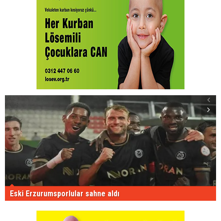
Eski Erzurumsporlular sahne aldı