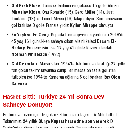
Gol Kralı Klose:
Turnuva tarihinin en golcüsü 16 golle Alman
Miroslav Klose
. Onu Ronaldo (15), Gerd Müller (14), Just
Fontaine (13) ve Lionel Messi (13) takip ediyor. Son turnuvanın
gol kralı ise 8 golle Fransız yıldız
Kylian Mbappe
olmuştu.
En Yaşlı ve En Genç:
Kupada forma giyen en yaşlı isim 2018'de
45 yaş 161 günlükken sahaya çıkan Mısırlı kaleci
Essam El-
Hadary
. En genç isim ise 17 yaş 41 günle Kuzey İrlandalı
Norman Whiteside
(1982).
Gol Rekorları:
Macaristan, 1954'te tek turnuvada attığı 27 golle
"en golcü takım" unvanına sahip. Bir maçta en fazla gol atan
futbolcu ise 1994'te Kamerun ağlarına 5 gol bırakan Rus
Oleg
Salenko
.
Hasret Bitti: Türkiye 24 Yıl Sonra Dev
Sahneye Dönüyor!
Bu turnuva bizim için de çok özel bir anlam taşıyor. A Milli Futbol
Takımımız,
24 yıllık Dünya Kupası hasretine son vererek
D
Grubu'nda mücadele etme hakkı kazandı. Turnuvada uzun süreli