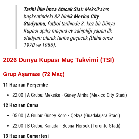
Tarihi İlke İmza Atacak Stat:
Meksika'nın
başkentindeki 83 binlik
Mexico City
Stadyumu
, futbol tarihinde 3. kez bir Dünya
Kupası açılış maçına ev sahipliği yapan ilk
stadyum olarak tarihe geçecek (Daha önce
1970 ve 1986).
2026 Dünya Kupası Maç Takvimi (TSİ)
Grup Aşaması (72 Maç)
11 Haziran Perşembe
22.00 | A Grubu: Meksika - Güney Afrika (Mexico City Stadı)
12 Haziran Cuma
05.00 | A Grubu: Güney Kore - Çekya (Guadalajara Stadı)
22.00 | B Grubu: Kanada - Bosna-Hersek (Toronto Stadı)
13 Haziran Cumartesi