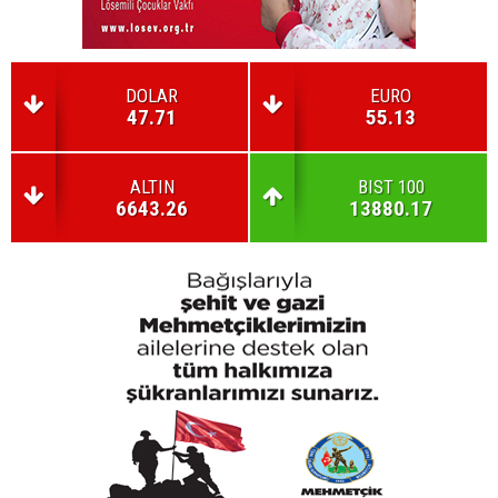
DOLAR
EURO
47.71
55.13
ALTIN
BIST 100
6643.26
13880.17