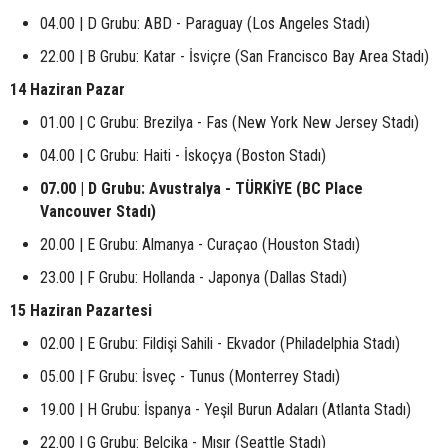
04.00 | D Grubu: ABD - Paraguay (Los Angeles Stadı)
22.00 | B Grubu: Katar - İsviçre (San Francisco Bay Area Stadı)
14 Haziran Pazar
01.00 | C Grubu: Brezilya - Fas (New York New Jersey Stadı)
04.00 | C Grubu: Haiti - İskoçya (Boston Stadı)
07.00 | D Grubu: Avustralya - TÜRKİYE (BC Place
Vancouver Stadı)
20.00 | E Grubu: Almanya - Curaçao (Houston Stadı)
23.00 | F Grubu: Hollanda - Japonya (Dallas Stadı)
15 Haziran Pazartesi
02.00 | E Grubu: Fildişi Sahili - Ekvador (Philadelphia Stadı)
05.00 | F Grubu: İsveç - Tunus (Monterrey Stadı)
19.00 | H Grubu: İspanya - Yeşil Burun Adaları (Atlanta Stadı)
22.00 | G Grubu: Belçika - Mısır (Seattle Stadı)