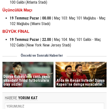
100 Galibi (Atlanta Stadı)
Üçüncülük Maçı
19 Temmuz Pazar | 00.00 |
Maç 103: Maç 101 Mağlubu - Maç
102 Mağlubu (Miami Stadı)
BÜYÜK FİNAL
19 Temmuz Pazar | 22.00 |
Maç 104: Maç 101 Galibi - Maç
102 Galibi (New York New Jersey Stadı)
Önceki ve Sonraki Haberler
Dünya Kupası'nda canlı yayın
skandalı! Yıldız futbolculara
Arda ve Kenan listede! Dünya
olay sözler
Kupası'na damga vuracaklar
HABERE
YORUM KAT