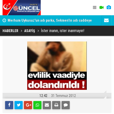
Merhum Uykusuz'un adı parka, Sekmen'in adı caddeye
Konuşanlar'
verildi
Gözaltına a
İster inanın, ister inanmayın!
HABERLER
ASAYİŞ
12:42
31 Temmuz 2012