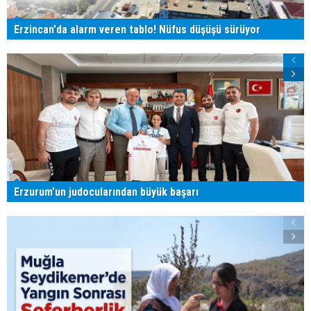
Erzincan'da alarm veren tablo! Nüfus düşüşü sürüyor
Erzurum'un judocularından büyük başarı