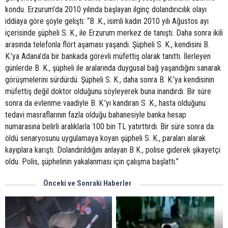
kondu. Erzurum’da 2010 yılında başlayan ilginç dolandırıcılık olayı
iddiaya göre şöyle gelişti: “B .K., isimli kadın 2010 yılı Ağustos ayı
içerisinde şüpheli S. K., ile Erzurum merkez de tanıştı. Daha sonra ikili
arasında telefonla flört aşaması yaşandı. Şüpheli S. K., kendisini B.
K.’ya Adana’da bir bankada görevli müfettiş olarak tanıttı. İlerleyen
günlerde B. K., şüpheli ile aralarında duygusal bağ yaşandığını sanarak
görüşmelerini sürdürdü. Şüpheli S. K., daha sonra B. K.’ya kendisinin
müfettiş değil doktor olduğunu söyleyerek buna inandırdı. Bir süre
sonra da evlenme vaadiyle B. K.’yı kandıran S .K., hasta olduğunu
tedavi masraflarının fazla olduğu bahanesiyle banka hesap
numarasına belirli aralıklarla 100 bin TL yatırttırdı. Bir süre sonra da
öldü senaryosunu uygulamaya koyan şüpheli S. K., paraları alarak
kayıplara karıştı. Dolandırıldığını anlayan B K., polise giderek şikayetçi
oldu. Polis, şüphelinin yakalanması için çalışma başlattı.”
Önceki ve Sonraki Haberler