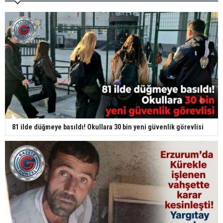
81 ilde düğmeye basıldı! Okullara 30 bin yeni güvenlik görevlisi